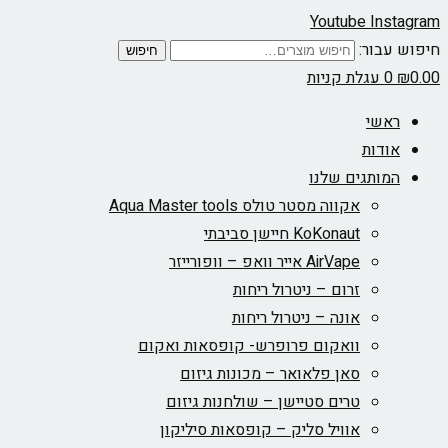
Youtube
Instagram
חיפוש עבור:
חיפוש
0.00
₪
0
עגלת קניות
ראשי
אודות
המותגים שלנו
אקווה מסטר טולס Aqua Master tools
KoKonaut חיישן סביבתי
AirVape אייר וואפ – וופורייזר
זרום – ניטרול ריחות
אונה – ניטרול ריחות
וואקום פרופרש- קופסאות ואקום
סאן פלאואר – מכונות גיזום
טרים סטיישן – שולחנות גיזום
אוויל סליק – קופסאות סיליקון