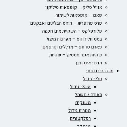
אוויל סליק – קופסאות סיליקון
פאם – קופסאות לשימור
פרס פרופרש – דוחס תבלינים ואבקנים
פלורפלקס – השקיית מים חכמה
בסט ווליו וקס – מערכות מיצוי
פארם טו וופ – מדללים וטרפנים
שקיות אנטי סטטיק – שקיות
מוצרי אינבנשן
מרכז הידרופוני
חללי גידול
אוהלי גידול
תאורה / חשמל
משנקים
מנורות גידול
רפלקטורים
נורת לד