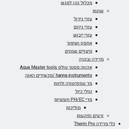
מכלול נקז למגש
שונות
עזרי גידול
עזרי גיזום
עזרי ייבוש
אחסון ושימור
מיצויים שמנים
מדידה ובקרה
אקווה מסטר טולס Aqua Master tools
hanna instruments /מכשירים האנה
מד טמפרטורה ולחות
נוזלי כיול
מדי PH/EC חומציות
מוליכות
זרעים ופקעות
כלי מדידה Therm Pro