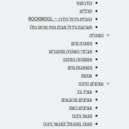
הידרוטון
פרלייט
קוביית גידול הידרו – ROCKWOOL‏
תערובת גידול מבית טוף מרום גולן
השקייה
מאגרון מים
אביזרי השקיה ומחברים
אוסמוזה הפוכה
משאבות מים
שונות
עציצים וניקוז
עציץ בד
עציצים מרובעים
עציצים רשת
מגשי ניקוז
סטנד מתקפל למגשי ניקוז