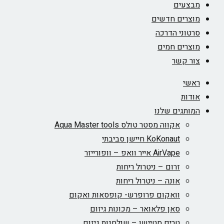
מבצעים
מוצרים חדשים
סרטוני הדרכה
מוצרים חמים
צור קשר
ראשי
אודות
המותגים שלנו
אקווה מסטר טולס Aqua Master tools
KoKonaut חיישן סביבתי
AirVape אייר וואפ – וופורייזר
זרום – ניטרול ריחות
אונה – ניטרול ריחות
וואקום פרופרש- קופסאות ואקום
סאן פלאואר – מכונות גיזום
טרים סטיישן – שולחנות גיזום