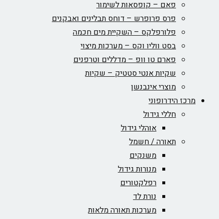
פאם – קופסאות לשימור
פרס פרופרש – דוחס תבלינים ואבקנים
פלורפלקס – השקיית מים חכמה
בסט ווליו וקס – מערכות מיצוי
פארם טו וופ – מדללים וטרפנים
שקיות אנטי סטטיק – שקיות
מוצרי אינבנשן
מרכז הידרופוני
חללי גידול
אוהלי גידול
תאורה / חשמל
משנקים
מנורות גידול
רפלקטורים
נורת לד
מערכות תאורה מלאות