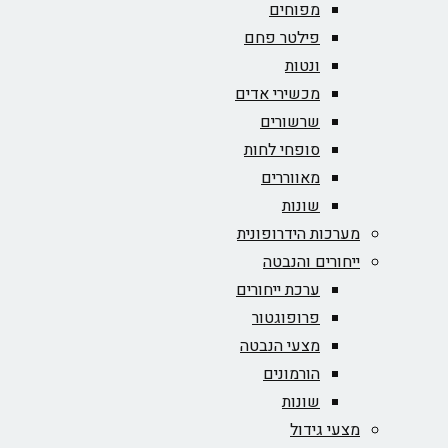
מפוחים
פילטר פחם
ונטות
מכשירי אדים
שרשורים
סופחי לחות
מאווררים
שונות
מערכות הידרופונית
ייחורים והנבטה
ערכת ייחורים
פרופוגטור
מצעי הנבטה
הורמונים
שונות
מצעי גידול