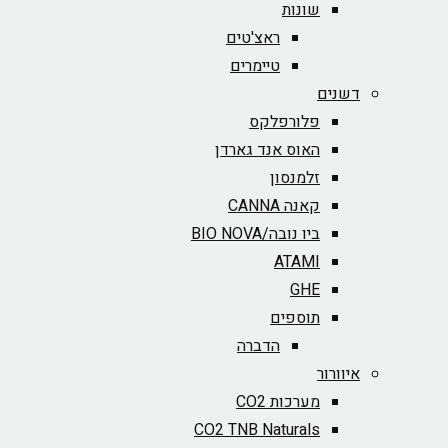
שונות
ראצ'טים
טיימרים
דשנים
פלורפלקס
האוס אנד גארדן
זלמנסון
קאנה CANNA
ביו נובה/BIO NOVA‏
ATAMI
GHE
תוספים
הדברה
איוורור
מערכות CO2
CO2 TNB Naturals