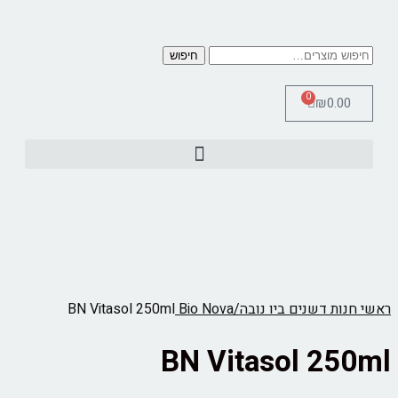
חיפוש
0
₪
0.00
כלי מדידה Therm Pro
ראשי
חנות
דשנים
ביו נובה/Bio Nova‏
BN Vitasol 250ml
BN Vitasol 250ml