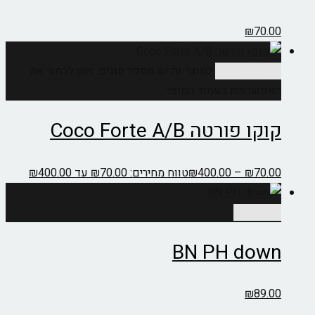
₪
70.00
בחר אפשרויות
למוצר זה יש מספר סוגים. ניתן לבחור את
האפשרויות בעמוד המוצר
קוקו פורטה Coco Forte A/B
70.00
₪
–
400.00
₪
טווח מחירים: ⁦₪70.00⁩ עד ⁦₪400.00⁩
מידע נוסף
BN PH down
₪
89.00