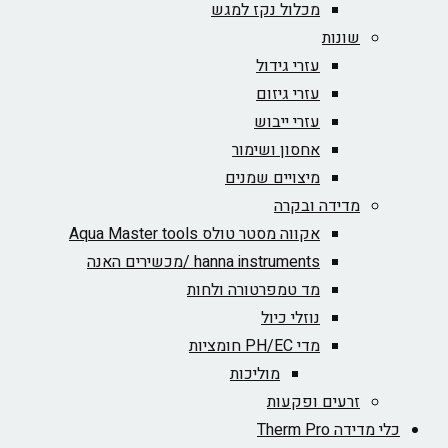
מכלול נקז למגש
שונות
עזרי גידול
עזרי גיזום
עזרי ייבוש
אחסון ושימור
מיצויים שמנים
מדידה ובקרה
אקווה מסטר טולס Aqua Master tools
hanna instruments /מכשירים האנה
מד טמפרטורה ולחות
נוזלי כיול
מדי PH/EC חומציות
מוליכות
זרעים ופקעות
כלי מדידה Therm Pro