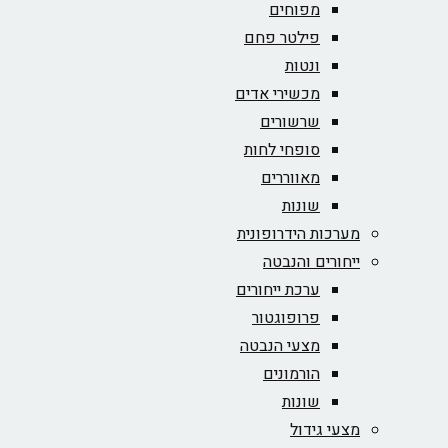
מפוחים
פילטר פחם
ונטות
מכשירי אדים
שרשורים
סופחי לחות
מאווררים
שונות
מערכות הידרופונית
ייחורים והנבטה
ערכת ייחורים
פרופוגטור
מצעי הנבטה
הורמונים
שונות
מצעי גידול