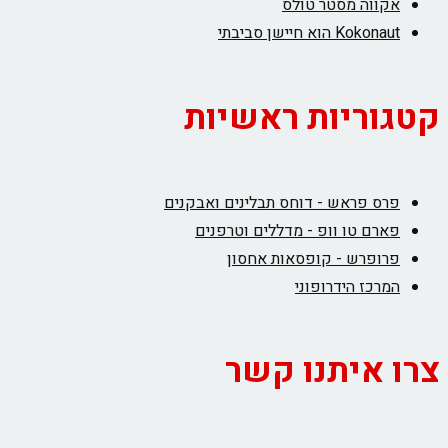
אקווה מסטר טולס
Kokonaut הוא חיישן סביבתי
קטגוריות ראשיות
פרס פראש - דוחס תבלינים ואבקנים
פארם טו וופ - מדללים וטרפנים
פרופרש - קופסאות אחסון
המרכז הידרופוני
צרו איתנו קשר