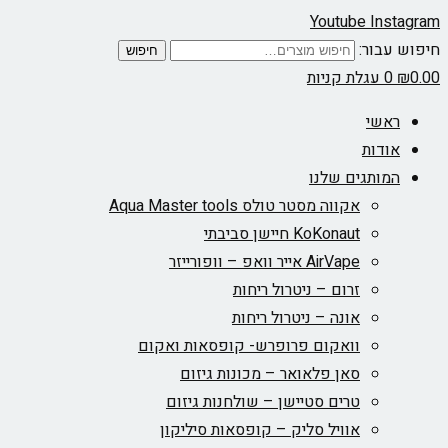
Youtube
Instagram
חיפוש עבור:
חיפוש
0.00
₪
0
עגלת קניות
ראשי
אודות
המותגים שלנו
אקווה מסטר טולס Aqua Master tools
KoKonaut חיישן סביבתי
AirVape אייר וואפ – וופורייזר
זרום – ניטרול ריחות
אונה – ניטרול ריחות
וואקום פרופרש- קופסאות ואקום
סאן פלאואר – מכונות גיזום
טרים סטיישן – שולחנות גיזום
אוויל סליק – קופסאות סיליקון