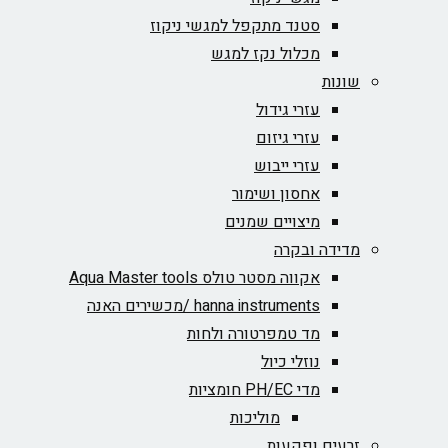
סטנד מתקפל למגשי ניקוז
מכלול נקז למגש
שונות
עזרי גידול
עזרי גיזום
עזרי ייבוש
אחסון ושימור
מיצויים שמנים
מדידה ובקרה
אקווה מסטר טולס Aqua Master tools
hanna instruments /מכשירים האנה
מד טמפרטורה ולחות
נוזלי כיול
מדי PH/EC חומציות
מוליכות
זרעים ופקעות