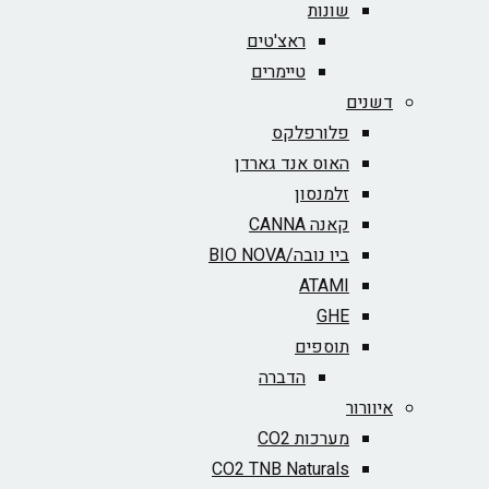
שונות
ראצ'טים
טיימרים
דשנים
פלורפלקס
האוס אנד גארדן
זלמנסון
קאנה CANNA
ביו נובה/BIO NOVA‏
ATAMI
GHE
תוספים
הדברה
איוורור
מערכות CO2
CO2 TNB Naturals