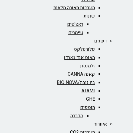
מערכות תאורה מלאות
שונות
ראצ'טים
טיימרים
דשנים
פלורפלקס
האוס אנד גארדן
זלמנסון
קאנה CANNA
ביו נובה/BIO NOVA‏
ATAMI
GHE
תוספים
הדברה
איוורור
מערכות CO2