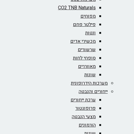
CO2 TNB Naturals
מפוחים
פילטר פחם
ונטות
מכשירי אדים
שרשורים
סופחי לחות
מאווררים
שונות
מערכות הידרופונית
ייחורים והנבטה
ערכת ייחורים
פרופוגטור
מצעי הנבטה
הורמונים
שונות