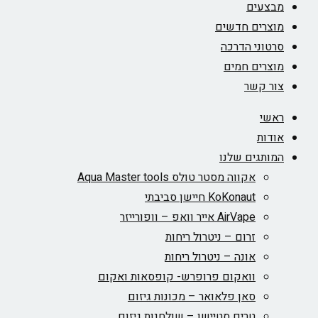
מבצעים
מוצרים חדשים
סרטוני הדרכה
מוצרים חמים
צור קשר
ראשי
אודות
המותגים שלנו
אקווה מסטר טולס Aqua Master tools
KoKonaut חיישן סביבתי
AirVape אייר וואפ – וופורייזר
זרום – ניטרול ריחות
אונה – ניטרול ריחות
וואקום פרופרש- קופסאות ואקום
סאן פלאואר – מכונות גיזום
טרים סטיישן – שולחנות גיזום