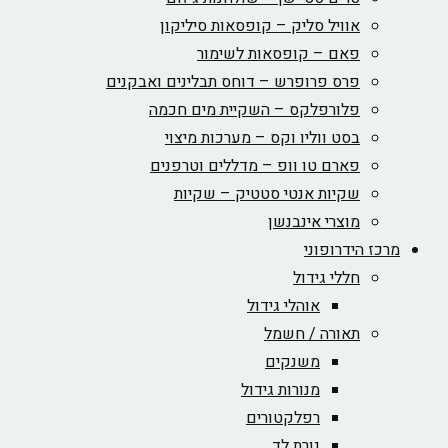
אוויל סליק – קופסאות סיליקון
פאם – קופסאות לשימור
פרס פרופרש – דוחס תבלינים ואבקנים
פלורפלקס – השקיית מים חכמה
בסט ווליו וקס – מערכות מיצוי
פארם טו וופ – מדללים וטרפנים
שקיות אנטי סטטיק – שקיות
מוצרי אינבנשן
מרכז הידרופוני
חללי גידול
אוהלי גידול
תאורה / חשמל
משנקים
מנורות גידול
רפלקטורים
נורת לד