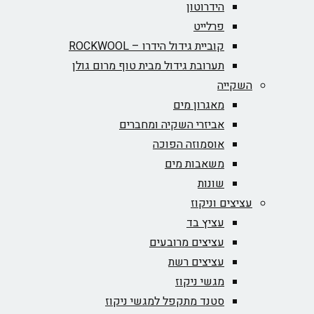
הידרוטון
פרלייט
קוביית גידול הידרו – ROCKWOOL‏
תערובת גידול מבית טוף מרום גולן
השקייה
מאגרון מים
אביזרי השקיה ומחברים
אוסמוזה הפוכה
משאבות מים
שונות
עציצים וניקוז
עציץ בד
עציצים מרובעים
עציצים רשת
מגשי ניקוז
סטנד מתקפל למגשי ניקוז