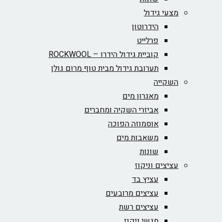
מצעי גידול
הידרוטון
פרלייט
קוביית גידול הידרו – ROCKWOOL‏
תערובת גידול מבית טוף מרום גולן
השקייה
מאגרון מים
אביזרי השקיה ומחברים
אוסמוזה הפוכה
משאבות מים
שונות
עציצים וניקוז
עציץ בד
עציצים מרובעים
עציצים רשת
מגשי ניקוז