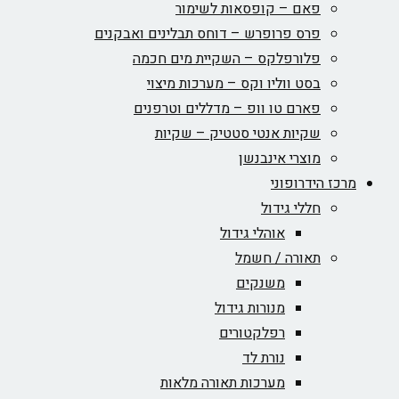
פאם – קופסאות לשימור
פרס פרופרש – דוחס תבלינים ואבקנים
פלורפלקס – השקיית מים חכמה
בסט ווליו וקס – מערכות מיצוי
פארם טו וופ – מדללים וטרפנים
שקיות אנטי סטטיק – שקיות
מוצרי אינבנשן
מרכז הידרופוני
חללי גידול
אוהלי גידול
תאורה / חשמל
משנקים
מנורות גידול
רפלקטורים
נורת לד
מערכות תאורה מלאות