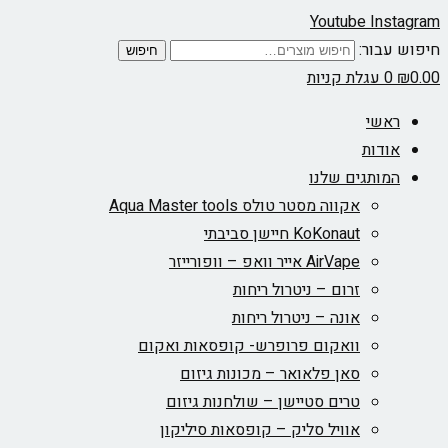
Youtube
Instagram
חיפוש עבור:
חיפוש
0.00
₪
0
עגלת קניות
ראשי
אודות
המותגים שלנו
אקווה מסטר טולס Aqua Master tools
KoKonaut חיישן סביבתי
AirVape אייר וואפ – וופורייזר
זרום – ניטרול ריחות
אונה – ניטרול ריחות
וואקום פרופרש- קופסאות ואקום
סאן פלאואר – מכונות גיזום
טרים סטיישן – שולחנות גיזום
אוויל סליק – קופסאות סיליקון