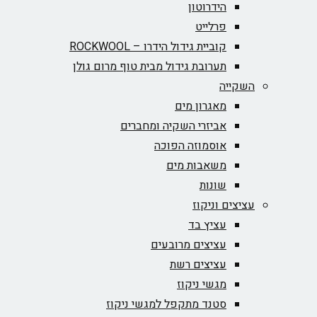
הידרוטון
פרלייט
קוביית גידול הידרו – ROCKWOOL‏
תערובת גידול מבית טוף מרום גולן
השקייה
מאגרון מים
אביזרי השקיה ומחברים
אוסמוזה הפוכה
משאבות מים
שונות
עציצים וניקוז
עציץ בד
עציצים מרובעים
עציצים רשת
מגשי ניקוז
סטנד מתקפל למגשי ניקוז