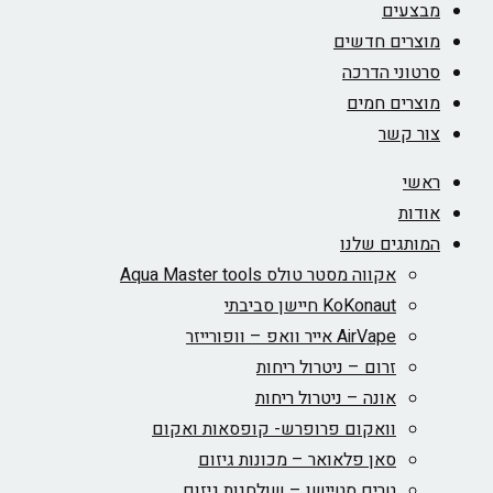
מבצעים
מוצרים חדשים
סרטוני הדרכה
מוצרים חמים
צור קשר
ראשי
אודות
המותגים שלנו
אקווה מסטר טולס Aqua Master tools
KoKonaut חיישן סביבתי
AirVape אייר וואפ – וופורייזר
זרום – ניטרול ריחות
אונה – ניטרול ריחות
וואקום פרופרש- קופסאות ואקום
סאן פלאואר – מכונות גיזום
טרים סטיישן – שולחנות גיזום