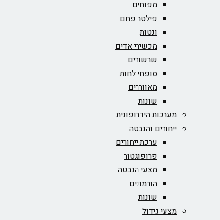
מפוחים
פילטר פחם
ונטות
מכשירי אדים
שרשורים
סופחי לחות
מאווררים
שונות
מערכות הידרופונית
ייחורים והנבטה
ערכת ייחורים
פרופוגטור
מצעי הנבטה
הורמונים
שונות
מצעי גידול