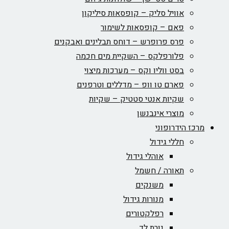
אוויל סליק – קופסאות סיליקון
פאם – קופסאות לשימור
פרס פרופרש – דוחס תבלינים ואבקנים
פלורפלקס – השקיית מים חכמה
בסט ווליו וקס – מערכות מיצוי
פארם טו וופ – מדללים וטרפנים
שקיות אנטי סטטיק – שקיות
מוצרי אינבנשן
מרכז הידרופוני
חללי גידול
אוהלי גידול
תאורה / חשמל
משנקים
מנורות גידול
רפלקטורים
נורת לד