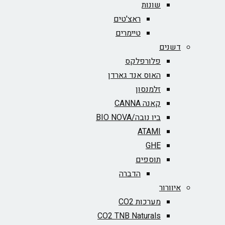
שונות
ראצ'טים
טיימרים
דשנים
פלורפלקס
האוס אנד גארדן
זלמנסון
קאנה CANNA
ביו נובה/BIO NOVA‏
ATAMI
GHE
תוספים
הדברה
איוורור
מערכות CO2
CO2 TNB Naturals