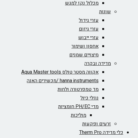
מכלול נקז למגש
שונות
עזרי גידול
עזרי גיזום
עזרי ייבוש
אחסון ושימור
מיצויים שמנים
מדידה ובקרה
אקווה מסטר טולס Aqua Master tools
hanna instruments /מכשירים האנה
מד טמפרטורה ולחות
נוזלי כיול
מדי PH/EC חומציות
מוליכות
זרעים ופקעות
כלי מדידה Therm Pro