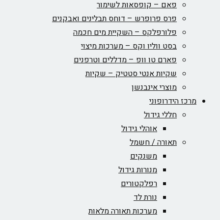
פאם – קופסאות לשימור
פרס פרופרש – דוחס תבלינים ואבקנים
פלורפלקס – השקיית מים חכמה
בסט ווליו וקס – מערכות מיצוי
פארם טו וופ – מדללים וטרפנים
שקיות אנטי סטטיק – שקיות
מוצרי אינבנשן
מרכז הידרופוני
חללי גידול
אוהלי גידול
תאורה / חשמל
משנקים
מנורות גידול
רפלקטורים
נורת לד
מערכות תאורה מלאות