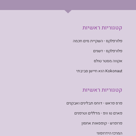
קטגוריות ראשיות
פלורפלקס - השקיית מים חכמה
פלורפלקס - דשנים
אקווה מסטר טולס
Kokonaut הוא חיישן סביבתי
קטגוריות ראשיות
פרס פראש - דוחס תבלינים ואבקנים
פארם טו וופ - מדללים וטרפנים
פרופרש - קופסאות אחסון
המרכז הידרופוני