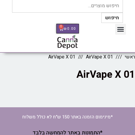
חיפוש
0
₪
0.00
כלי מדידה Therm Pro
ראשי
AirVape X 01
AirVape X 01
AirVape X 01
*מינימום הזמנה באתר 150 ש"ח לא כולל משלוח
*התמונות באתר להמחשה בלבד