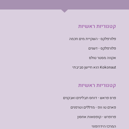
קטגוריות ראשיות
פלורפלקס - השקיית מים חכמה
פלורפלקס - דשנים
אקווה מסטר טולס
Kokonaut הוא חיישן סביבתי
קטגוריות ראשיות
פרס פראש - דוחס תבלינים ואבקנים
פארם טו וופ - מדללים וטרפנים
פרופרש - קופסאות אחסון
המרכז הידרופוני