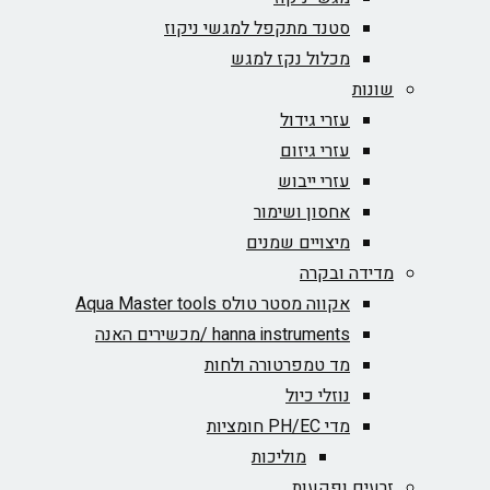
סטנד מתקפל למגשי ניקוז
מכלול נקז למגש
שונות
עזרי גידול
עזרי גיזום
עזרי ייבוש
אחסון ושימור
מיצויים שמנים
מדידה ובקרה
אקווה מסטר טולס Aqua Master tools
hanna instruments /מכשירים האנה
מד טמפרטורה ולחות
נוזלי כיול
מדי PH/EC חומציות
מוליכות
זרעים ופקעות