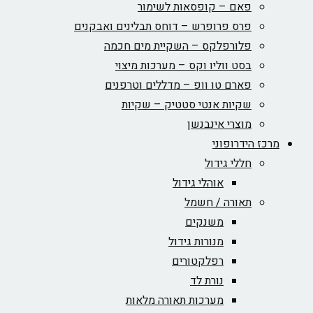
פאם – קופסאות לשימור
פרס פרופרש – דוחס תבלינים ואבקנים
פלורפלקס – השקיית מים חכמה
בסט ווליו וקס – מערכות מיצוי
פארם טו וופ – מדללים וטרפנים
שקיות אנטי סטטיק – שקיות
מוצרי אינבנשן
מרכז הידרופוני
חללי גידול
אוהלי גידול
תאורה / חשמל
משנקים
מנורות גידול
רפלקטורים
נורת לד
מערכות תאורה מלאות