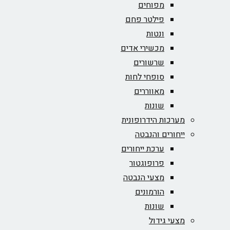
מפוחים
פילטר פחם
ונטות
מכשירי אדים
שרשורים
סופחי לחות
מאווררים
שונות
מערכות הידרופונית
ייחורים והנבטה
ערכת ייחורים
פרופוגטור
מצעי הנבטה
הורמונים
שונות
מצעי גידול