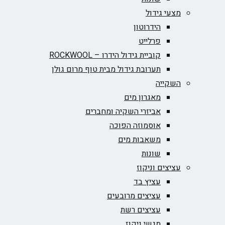
מצעי גידול
הידרוטון
פרלייט
קוביית גידול הידרו – ROCKWOOL‏
תערובת גידול מבית טוף מרום גולן
השקייה
מאגרון מים
אביזרי השקיה ומחברים
אוסמוזה הפוכה
משאבות מים
שונות
עציצים וניקוז
עציץ בד
עציצים מרובעים
עציצים רשת
מגשי ניקוז