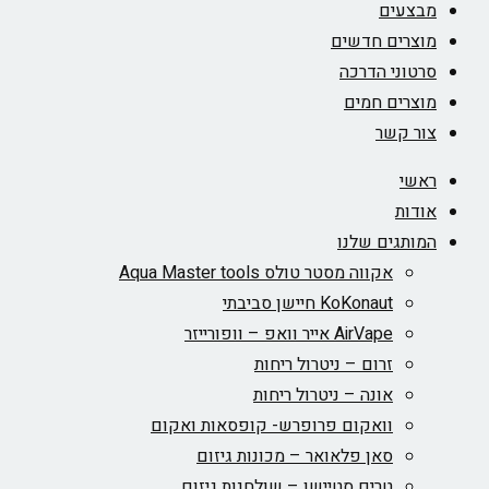
מבצעים
מוצרים חדשים
סרטוני הדרכה
מוצרים חמים
צור קשר
ראשי
אודות
המותגים שלנו
אקווה מסטר טולס Aqua Master tools
KoKonaut חיישן סביבתי
AirVape אייר וואפ – וופורייזר
זרום – ניטרול ריחות
אונה – ניטרול ריחות
וואקום פרופרש- קופסאות ואקום
סאן פלאואר – מכונות גיזום
טרים סטיישן – שולחנות גיזום