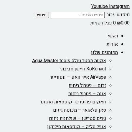
Youtube
Instagram
חיפוש עבור:
חיפוש
0.00
₪
0
עגלת קניות
ראשי
אודות
המותגים שלנו
אקווה מסטר טולס Aqua Master tools
KoKonaut חיישן סביבתי
AirVape אייר וואפ – וופורייזר
זרום – ניטרול ריחות
אונה – ניטרול ריחות
וואקום פרופרש- קופסאות ואקום
סאן פלאואר – מכונות גיזום
טרים סטיישן – שולחנות גיזום
אוויל סליק – קופסאות סיליקון