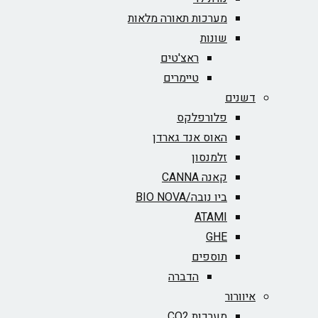
מערכות תאורה מלאות
שונות
ראצ'טים
טיימרים
דשנים
פלורפלקס
האוס אנד גארדן
זלמנסון
קאנה CANNA
ביו נובה/BIO NOVA‏
ATAMI
GHE
תוספים
הדברה
איוורור
מערכות CO2