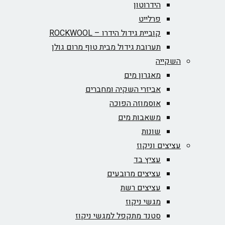
הידרוטון
פרלייט
קוביית גידול הידרו – ROCKWOOL‏
תערובת גידול מבית טוף מרום גולן
השקייה
מאגרון מים
אביזרי השקיה ומחברים
אוסמוזה הפוכה
משאבות מים
שונות
עציצים וניקוז
עציץ בד
עציצים מרובעים
עציצים רשת
מגשי ניקוז
סטנד מתקפל למגשי ניקוז