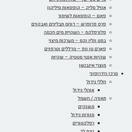
אוויל סליק – קופסאות סיליקון
פאם – קופסאות לשימור
פרס פרופרש – דוחס תבלינים ואבקנים
פלורפלקס – השקיית מים חכמה
בסט ווליו וקס – מערכות מיצוי
פארם טו וופ – מדללים וטרפנים
שקיות אנטי סטטיק – שקיות
מוצרי אינבנשן
מרכז הידרופוני
חללי גידול
אוהלי גידול
תאורה / חשמל
משנקים
מנורות גידול
רפלקטורים
נורת לד