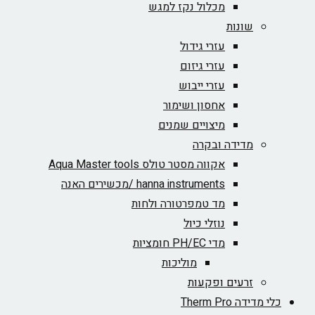
מכלול נקז למגש
שונות
עזרי גידול
עזרי גיזום
עזרי ייבוש
אחסון ושימור
מיצויים שמנים
מדידה ובקרה
אקווה מסטר טולס Aqua Master tools
hanna instruments /מכשירים האנה
מד טמפרטורה ולחות
נוזלי כיול
מדי PH/EC חומציות
מוליכות
זרעים ופקעות
כלי מדידה Therm Pro