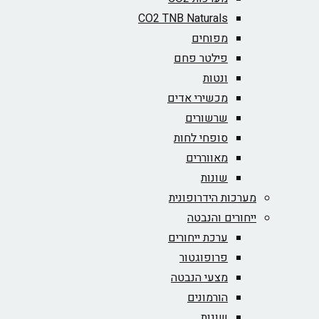
CO2 TNB Naturals
מפוחים
פילטר פחם
ונטות
מכשירי אדים
שרשורים
סופחי לחות
מאווררים
שונות
מערכות הידרופונית
ייחורים והנבטה
ערכת ייחורים
פרופוגטור
מצעי הנבטה
הורמונים
שונות