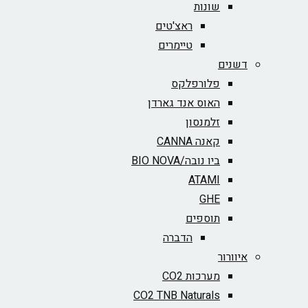
שונות
ראצ'טים
טיימרים
דשנים
פלורפלקס
האוס אנד גארדן
זלמנסון
קאנה CANNA
ביו נובה/BIO NOVA‏
ATAMI
GHE
תוספים
הדברה
איוורור
מערכות CO2
CO2 TNB Naturals