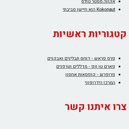
אקווה מסטר טולס
Kokonaut הוא חיישן סביבתי
קטגוריות ראשיות
פרס פראש - דוחס תבלינים ואבקנים
פארם טו וופ - מדללים וטרפנים
פרופרש - קופסאות אחסון
המרכז הידרופוני
צרו איתנו קשר