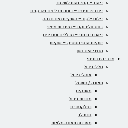
פאם – קופסאות לשימור
פרס פרופרש – דוחס תבלינים ואבקנים
פלורפלקס – השקיית מים חכמה
בסט ווליו וקס – מערכות מיצוי
פארם טו וופ – מדללים וטרפנים
שקיות אנטי סטטיק – שקיות
מוצרי אינבנשן
מרכז הידרופוני
חללי גידול
אוהלי גידול
תאורה / חשמל
משנקים
מנורות גידול
רפלקטורים
נורת לד
מערכות תאורה מלאות