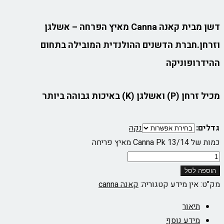
דשן מבית קאנה Canna מאיץ הפרחה – אשלגן
וזרחן.חברת הדשנים ההולנדית המובילה בתחום
ההידרופוניקה
מכיל זרחן (P) ואשלגן (K) באיכות גבוהה ביותר
גדלים:
נקה
כמות של Canna Pk 13/14 מאיץ פריחה
הוספה לסל
מק"ט:
אין מידע
קטגוריה:
קאנה canna
תיאור
מידע נוסף