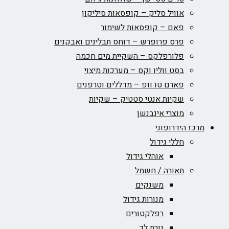
אוויל סליק – קופסאות סיליקון
פאם – קופסאות לשימור
פרס פרופרש – דוחס תבלינים ואבקנים
פלורפלקס – השקיית מים חכמה
בסט ווליו וקס – מערכות מיצוי
פארם טו וופ – מדללים וטרפנים
שקיות אנטי סטטיק – שקיות
מוצרי אינבנשן
מרכז הידרופוני
חללי גידול
אוהלי גידול
תאורה / חשמל
משנקים
מנורות גידול
רפלקטורים
נורת לד