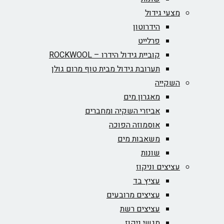
מצעי גידול
הידרוטון
פרלייט
קוביית גידול הידרו – ROCKWOOL‏
תערובת גידול מבית טוף מרום גולן
השקייה
מאגרון מים
אביזרי השקיה ומחברים
אוסמוזה הפוכה
משאבות מים
שונות
עציצים וניקוז
עציץ בד
עציצים מרובעים
עציצים רשת
מגשי ניקוז