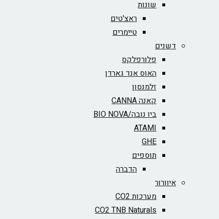
שונות
ראצ'טים
טיימרים
דשנים
פלורפלקס
האוס אנד גארדן
זלמנסון
קאנה CANNA
ביו נובה/BIO NOVA‏
ATAMI
GHE
תוספים
הדברה
איוורור
מערכות CO2
CO2 TNB Naturals