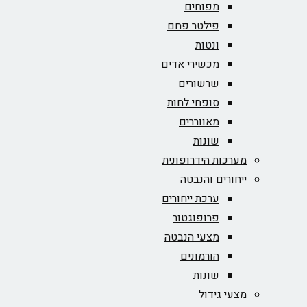
מפוחים
פילטר פחם
ונטות
מכשירי אדים
שרשורים
סופחי לחות
מאווררים
שונות
מערכות הידרופונית
ייחורים והנבטה
ערכת ייחורים
פרופוגטור
מצעי הנבטה
הורמונים
שונות
מצעי גידול