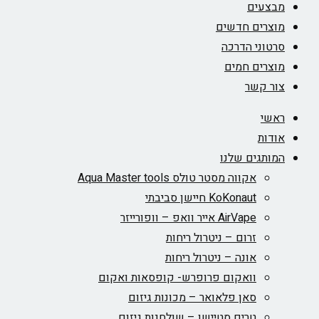
מבצעים
מוצרים חדשים
סרטוני הדרכה
מוצרים חמים
צור קשר
ראשי
אודות
המותגים שלנו
אקווה מסטר טולס Aqua Master tools
KoKonaut חיישן סביבתי
AirVape אייר וואפ – וופורייזר
זרום – ניטרול ריחות
אונה – ניטרול ריחות
וואקום פרופרש- קופסאות ואקום
סאן פלאואר – מכונות גיזום
טרים סטיישן – שולחנות גיזום