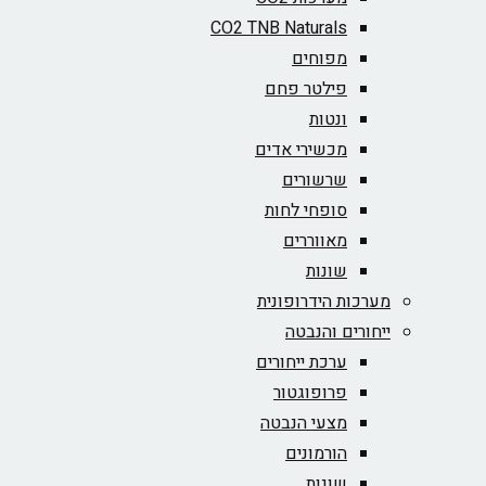
CO2 TNB Naturals
מפוחים
פילטר פחם
ונטות
מכשירי אדים
שרשורים
סופחי לחות
מאווררים
שונות
מערכות הידרופונית
ייחורים והנבטה
ערכת ייחורים
פרופוגטור
מצעי הנבטה
הורמונים
שונות