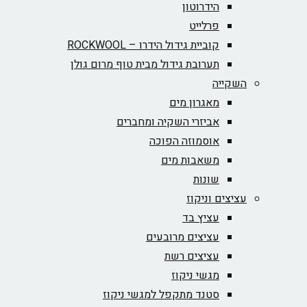
הידרוטון
פרלייט
קוביית גידול הידרו – ROCKWOOL‏
תערובת גידול מבית טוף מרום גולן
השקייה
מאגרון מים
אביזרי השקיה ומחברים
אוסמוזה הפוכה
משאבות מים
שונות
עציצים וניקוז
עציץ בד
עציצים מרובעים
עציצים רשת
מגשי ניקוז
סטנד מתקפל למגשי ניקוז