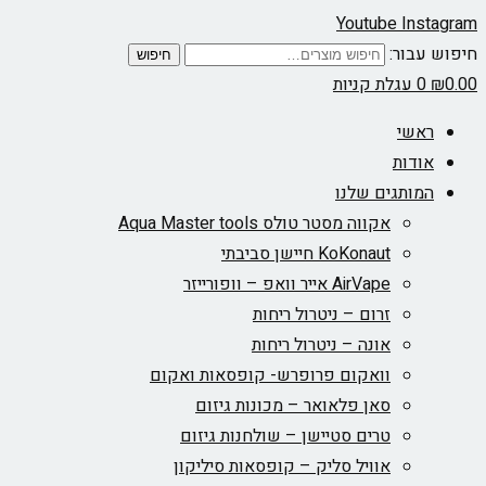
Youtube
Instagram
חיפוש עבור:
חיפוש
0.00
₪
0
עגלת קניות
ראשי
אודות
המותגים שלנו
אקווה מסטר טולס Aqua Master tools
KoKonaut חיישן סביבתי
AirVape אייר וואפ – וופורייזר
זרום – ניטרול ריחות
אונה – ניטרול ריחות
וואקום פרופרש- קופסאות ואקום
סאן פלאואר – מכונות גיזום
טרים סטיישן – שולחנות גיזום
אוויל סליק – קופסאות סיליקון