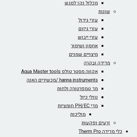
מכלול נקז למגש
שונות
עזרי גידול
עזרי גיזום
עזרי ייבוש
אחסון ושימור
מיצויים שמנים
מדידה ובקרה
אקווה מסטר טולס Aqua Master tools
hanna instruments /מכשירים האנה
מד טמפרטורה ולחות
נוזלי כיול
מדי PH/EC חומציות
מוליכות
זרעים ופקעות
כלי מדידה Therm Pro