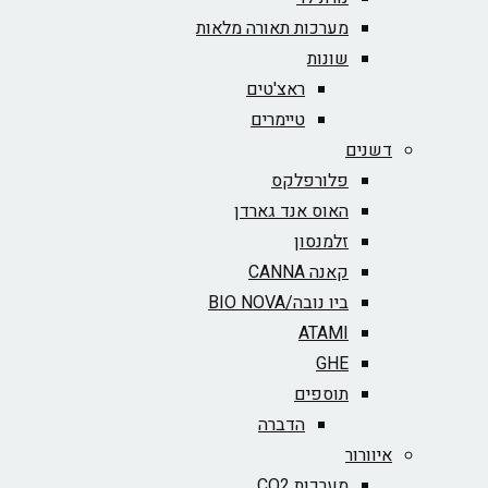
מערכות תאורה מלאות
שונות
ראצ'טים
טיימרים
דשנים
פלורפלקס
האוס אנד גארדן
זלמנסון
קאנה CANNA
ביו נובה/BIO NOVA‏
ATAMI
GHE
תוספים
הדברה
איוורור
מערכות CO2