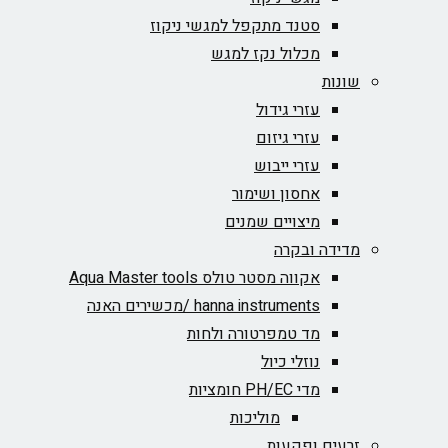
סטנד מתקפל למגשי ניקוז
מכלול נקז למגש
שונות
עזרי גידול
עזרי גיזום
עזרי ייבוש
אחסון ושימור
מיצויים שמנים
מדידה ובקרה
אקווה מסטר טולס Aqua Master tools
hanna instruments /מכשירים האנה
מד טמפרטורה ולחות
נוזלי כיול
מדי PH/EC חומציות
מוליכות
זרעים ופקעות