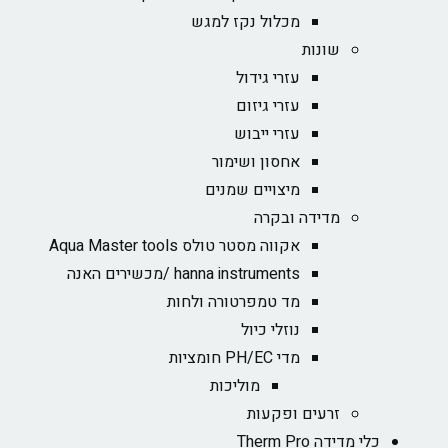
מכלול נקז למגש
שונות
עזרי גידול
עזרי גיזום
עזרי ייבוש
אחסון ושימור
מיצויים שמנים
מדידה ובקרה
אקווה מסטר טולס Aqua Master tools
hanna instruments /מכשירים האנה
מד טמפרטורה ולחות
נוזלי כיול
מדי PH/EC חומציות
מוליכות
זרעים ופקעות
כלי מדידה Therm Pro