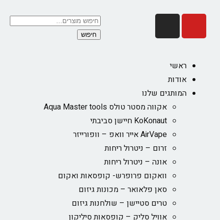
חיפוש
ראשי
אודות
המותגים שלנו
אקווה מסטר טולס Aqua Master tools
KoKonaut חיישן סביבתי
AirVape אייר וואפ – וופורייזר
זרום – ניטרול ריחות
אונה – ניטרול ריחות
וואקום פרופרש- קופסאות ואקום
סאן פלאואר – מכונות גיזום
טרים סטיישן – שולחנות גיזום
אוויל סליק – קופסאות סיליקון