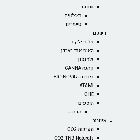
שונות
ראצ'טים
טיימרים
דשנים
פלורפלקס
האוס אנד גארדן
זלמנסון
קאנה CANNA
ביו נובה/BIO NOVA‏
ATAMI
GHE
תוספים
הדברה
איוורור
מערכות CO2
CO2 TNB Naturals