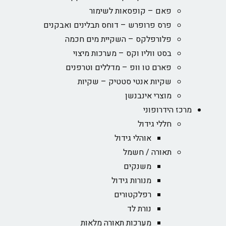
פאם – קופסאות לשימור
פרס פרופרש – דוחס תבלינים ואבקנים
פלורפלקס – השקיית מים חכמה
בסט ווליו וקס – מערכות מיצוי
פארם טו וופ – מדללים וטרפנים
שקיות אנטי סטטיק – שקיות
מוצרי אינבנשן
מרכז הידרופוני
חללי גידול
אוהלי גידול
תאורה / חשמל
משנקים
מנורות גידול
רפלקטורים
נורת לד
מערכות תאורה מלאות