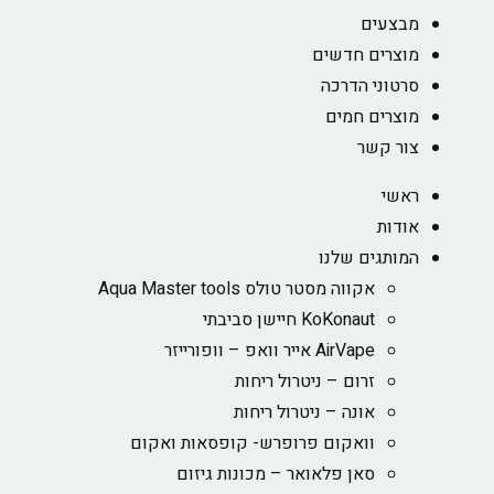
מבצעים
מוצרים חדשים
סרטוני הדרכה
מוצרים חמים
צור קשר
ראשי
אודות
המותגים שלנו
אקווה מסטר טולס Aqua Master tools
KoKonaut חיישן סביבתי
AirVape אייר וואפ – וופורייזר
זרום – ניטרול ריחות
אונה – ניטרול ריחות
וואקום פרופרש- קופסאות ואקום
סאן פלאואר – מכונות גיזום