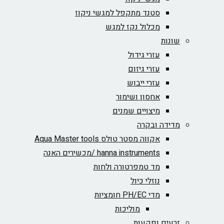
סטנד מתקפל למגשי ניקוז
מכלול נקז למגש
שונות
עזרי גידול
עזרי גיזום
עזרי ייבוש
אחסון ושימור
מיצויים שמנים
מדידה ובקרה
אקווה מסטר טולס Aqua Master tools
hanna instruments /מכשירים האנה
מד טמפרטורה ולחות
נוזלי כיול
מדי PH/EC חומציות
מוליכות
זרעים ופקעות