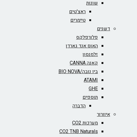
שונות
ראצ'טים
טיימרים
דשנים
פלורפלקס
האוס אנד גארדן
זלמנסון
קאנה CANNA
ביו נובה/BIO NOVA‏
ATAMI
GHE
תוספים
הדברה
איוורור
מערכות CO2
CO2 TNB Naturals