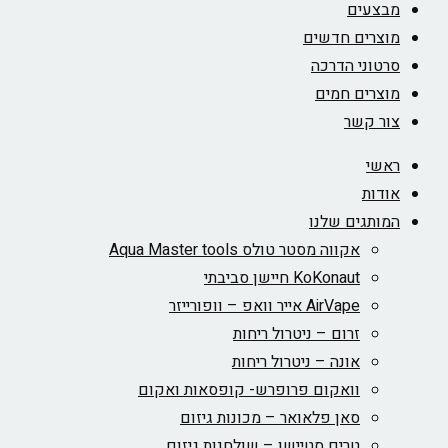
מבצעים
מוצרים חדשים
סרטוני הדרכה
מוצרים חמים
צור קשר
ראשי
אודות
המותגים שלנו
אקווה מסטר טולס Aqua Master tools
KoKonaut חיישן סביבתי
AirVape אייר וואפ – וופורייזר
זרום – ניטרול ריחות
אונה – ניטרול ריחות
וואקום פרופרש- קופסאות ואקום
סאן פלאואר – מכונות גיזום
טרים סטיישן – שולחנות גיזום