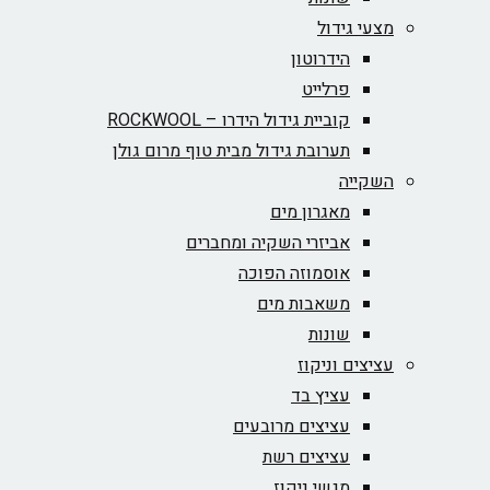
מצעי גידול
הידרוטון
פרלייט
קוביית גידול הידרו – ROCKWOOL‏
תערובת גידול מבית טוף מרום גולן
השקייה
מאגרון מים
אביזרי השקיה ומחברים
אוסמוזה הפוכה
משאבות מים
שונות
עציצים וניקוז
עציץ בד
עציצים מרובעים
עציצים רשת
מגשי ניקוז