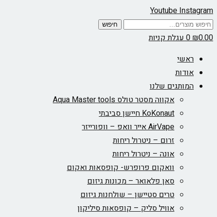
Youtube
Instagram
חיפוש
חיפוש
עבור:
0.00
₪
0
עגלת קניות
ראשי
אודות
המותגים שלנו
אקווה מסטר טולס Aqua Master tools
KoKonaut חיישן סביבתי
AirVape אייר וואפ – וופורייזר
זרום – ניטרול ריחות
אונה – ניטרול ריחות
וואקום פרופרש- קופסאות ואקום
סאן פלאואר – מכונות גיזום
טרים סטיישן – שולחנות גיזום
אוויל סליק – קופסאות סיליקון