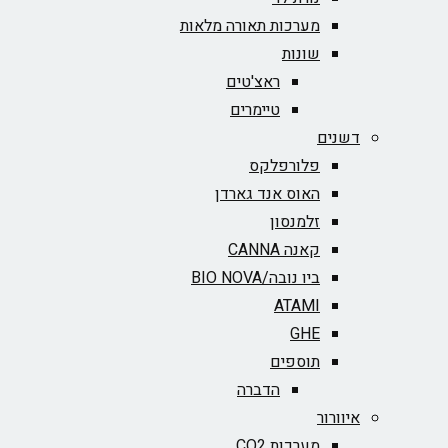
מערכות תאורה מלאות
שונות
ראצ'טים
טיימרים
דשנים
פלורפלקס
האוס אנד גארדן
זלמנסון
קאנה CANNA
ביו נובה/BIO NOVA‏
ATAMI
GHE
תוספים
הדברה
איוורור
מערכות CO2