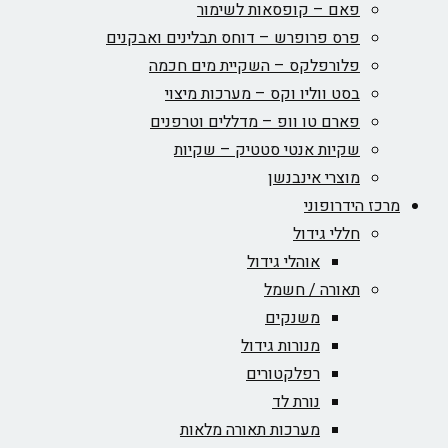
פאם – קופסאות לשימור
פרס פרופרש – דוחס תבלינים ואבקנים
פלורפלקס – השקיית מים חכמה
בסט ווליו וקס – מערכות מיצוי
פארם טו וופ – מדללים וטרפנים
שקיות אנטי סטטיק – שקיות
מוצרי אינבנשן
מרכז הידרופוני
חללי גידול
אוהלי גידול
תאורה / חשמל
משנקים
מנורות גידול
רפלקטורים
נורת לד
מערכות תאורה מלאות