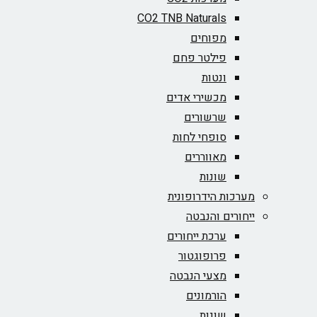
CO2 TNB Naturals
מפוחים
פילטר פחם
ונטות
מכשירי אדים
שרשורים
סופחי לחות
מאווררים
שונות
מערכות הידרופונית
ייחורים והנבטה
ערכת ייחורים
פרופוגטור
מצעי הנבטה
הורמונים
שונות