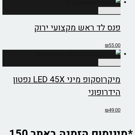
הוספה לסל
פנס לד ראש מקצועי ירוק
₪
55.00
הוספה לסל
מיקרוסקופ מיני LED 45X נפטון
הידרופוני
₪
49.00
*מינימום הזמנה באתר 150