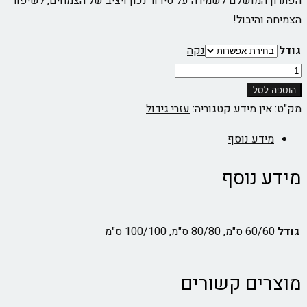
הפתרון המושלם לשמירה על סידור נכון ויציב של הצמחים, לשיפור
הצמיחה והיבול!
גודל
נקה
כמות
של
הוספה לסל
רשת
מק"ט:
אין מידע
קטגוריה:
עזרי גידול
תמיכה
מידע נוסף
גמישה
רב
מידע נוסף
פעמית
גודל
60/60 ס"מ, 80/80 ס"מ, 100/100 ס"מ
מוצרים קשורים