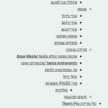
מכלול נקז למגש
שונות
עזרי גידול
עזרי גיזום
עזרי ייבוש
אחסון ושימור
מיצויים שמנים
מדידה ובקרה
אקווה מסטר טולס Aqua Master tools
hanna instruments /מכשירים האנה
מד טמפרטורה ולחות
נוזלי כיול
מדי PH/EC חומציות
מוליכות
זרעים ופקעות
כלי מדידה Therm Pro