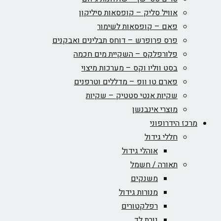
אוויל סליק – קופסאות סיליקון
פאם – קופסאות לשימור
פרס פרופרש – דוחס תבלינים ואבקנים
פלורפלקס – השקיית מים חכמה
בסט ווליו וקס – מערכות מיצוי
פארם טו וופ – מדללים וטרפנים
שקיות אנטי סטטיק – שקיות
מוצרי אינבנשן
מרכז הידרופוני
חללי גידול
אוהלי גידול
תאורה / חשמל
משנקים
מנורות גידול
רפלקטורים
נורת לד