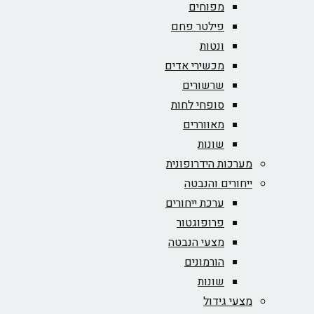
מפוחים
פילטר פחם
ונטות
מכשירי אדים
שרשורים
סופחי לחות
מאווררים
שונות
מערכות הידרופונית
ייחורים והנבטה
ערכת ייחורים
פרופוגטור
מצעי הנבטה
הורמונים
שונות
מצעי גידול