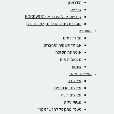
הידרוטון
פרלייט
קוביית גידול הידרו – ROCKWOOL‏
תערובת גידול מבית טוף מרום גולן
השקייה
מאגרון מים
אביזרי השקיה ומחברים
אוסמוזה הפוכה
משאבות מים
שונות
עציצים וניקוז
עציץ בד
עציצים מרובעים
עציצים רשת
מגשי ניקוז
סטנד מתקפל למגשי ניקוז