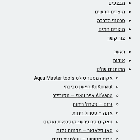
מבצעים
מוצרים חדשים
סרטוני הדרכה
מוצרים חמים
צור קשר
ראשי
אודות
המותגים שלנו
אקווה מסטר טולס Aqua Master tools
KoKonaut חיישן סביבתי
AirVape אייר וואפ – וופורייזר
זרום – ניטרול ריחות
אונה – ניטרול ריחות
וואקום פרופרש- קופסאות ואקום
סאן פלאואר – מכונות גיזום
טרים סטיישן – שולחנות גיזום