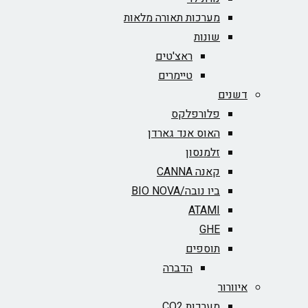
מערכות תאורה מלאות
שונות
ראצ'טים
טיימרים
דשנים
פלורפלקס
האוס אנד גארדן
זלמנסון
קאנה CANNA
ביו נובה/BIO NOVA‏
ATAMI
GHE
תוספים
הדברה
איוורור
מערכות CO2