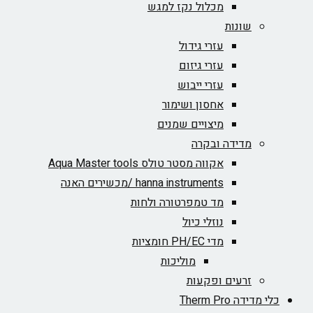
מכלול נקז למגש
שונות
עזרי גידול
עזרי גיזום
עזרי ייבוש
אחסון ושימור
מיצויים שמנים
מדידה ובקרה
אקווה מסטר טולס Aqua Master tools
hanna instruments /מכשירים האנה
מד טמפרטורה ולחות
נוזלי כיול
מדי PH/EC חומציות
מוליכות
זרעים ופקעות
כלי מדידה Therm Pro