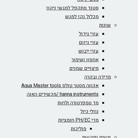
סטנד מתקפל למגשי ניקוז
מכלול נקז למגש
שונות
עזרי גידול
עזרי גיזום
עזרי ייבוש
אחסון ושימור
מיצויים שמנים
מדידה ובקרה
אקווה מסטר טולס Aqua Master tools
hanna instruments /מכשירים האנה
מד טמפרטורה ולחות
נוזלי כיול
מדי PH/EC חומציות
מוליכות
זרעים ופקעות