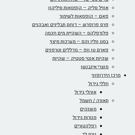
אוויל סליק – קופסאות סיליקון
פאם – קופסאות לשימור
פרס פרופרש – דוחס תבלינים ואבקנים
פלורפלקס – השקיית מים חכמה
בסט ווליו וקס – מערכות מיצוי
פארם טו וופ – מדללים וטרפנים
שקיות אנטי סטטיק – שקיות
מוצרי אינבנשן
מרכז הידרופוני
חללי גידול
אוהלי גידול
תאורה / חשמל
משנקים
מנורות גידול
רפלקטורים
נורת לד