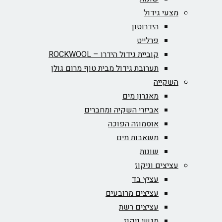
מצעי גידול
הידרוטון
פרלייט
קוביית גידול הידרו – ROCKWOOL‏
תערובת גידול מבית טוף מרום גולן
השקייה
מאגרון מים
אביזרי השקיה ומחברים
אוסמוזה הפוכה
משאבות מים
שונות
עציצים וניקוז
עציץ בד
עציצים מרובעים
עציצים רשת
מגשי ניקוז