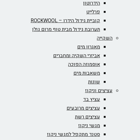
הידרוטון
פרלייט
קוביית גידול הידרו – ROCKWOOL‏
תערובת גידול מבית טוף מרום גולן
השקייה
מאגרון מים
אביזרי השקיה ומחברים
אוסמוזה הפוכה
משאבות מים
שונות
עציצים וניקוז
עציץ בד
עציצים מרובעים
עציצים רשת
מגשי ניקוז
סטנד מתקפל למגשי ניקוז