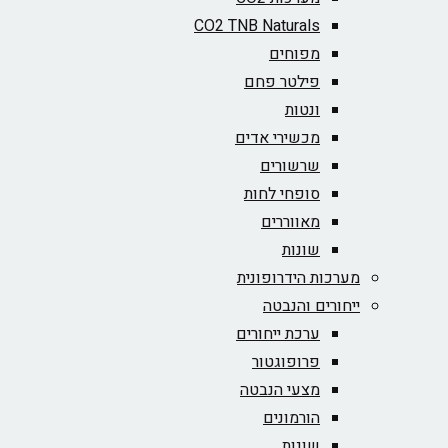
CO2 TNB Naturals
מפוחים
פילטר פחם
ונטות
מכשירי אדים
שרשורים
סופחי לחות
מאווררים
שונות
מערכות הידרופונית
ייחורים והנבטה
ערכת ייחורים
פרופוגטור
מצעי הנבטה
הורמונים
שונות