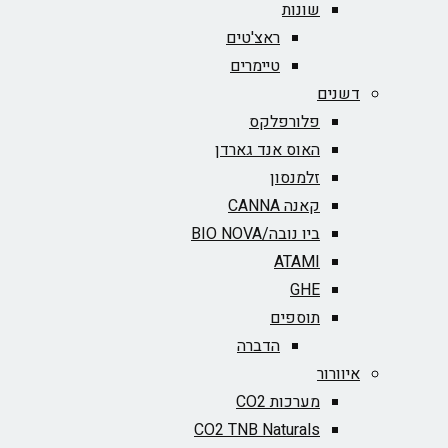
שונות
ראצ'טים
טיימרים
דשנים
פלורפלקס
האוס אנד גארדן
זלמנסון
קאנה CANNA
ביו נובה/BIO NOVA‏
ATAMI
GHE
תוספים
הדברה
איוורור
מערכות CO2
CO2 TNB Naturals