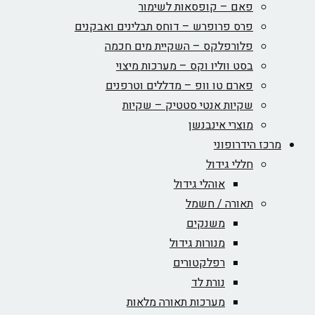
פאם – קופסאות לשימור
פרס פרופרש – דוחס תבלינים ואבקנים
פלורפלקס – השקיית מים חכמה
בסט ווליו וקס – מערכות מיצוי
פארם טו וופ – מדללים וטרפנים
שקיות אנטי סטטיק – שקיות
מוצרי אינבנשן
מרכז הידרופוני
חללי גידול
אוהלי גידול
תאורה / חשמל
משנקים
מנורות גידול
רפלקטורים
נורת לד
מערכות תאורה מלאות