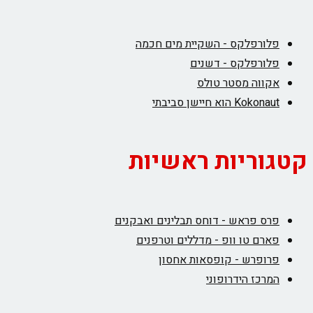
פלורפלקס - השקיית מים חכמה
פלורפלקס - דשנים
אקווה מסטר טולס
Kokonaut הוא חיישן סביבתי
קטגוריות ראשיות
פרס פראש - דוחס תבלינים ואבקנים
פארם טו וופ - מדללים וטרפנים
פרופרש - קופסאות אחסון
המרכז הידרופוני