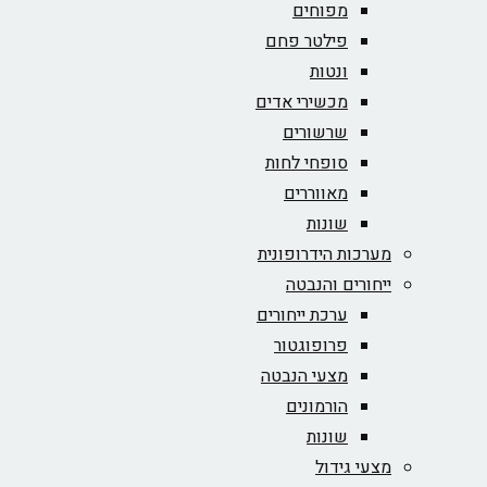
מפוחים
פילטר פחם
ונטות
מכשירי אדים
שרשורים
סופחי לחות
מאווררים
שונות
מערכות הידרופונית
ייחורים והנבטה
ערכת ייחורים
פרופוגטור
מצעי הנבטה
הורמונים
שונות
מצעי גידול