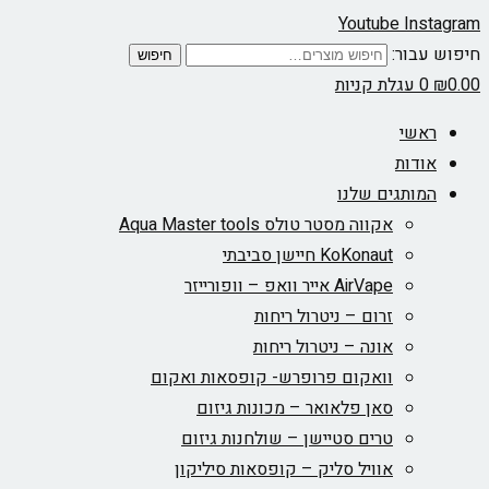
Youtube
Instagram
חיפוש עבור:
חיפוש
0.00
₪
0
עגלת קניות
ראשי
אודות
המותגים שלנו
אקווה מסטר טולס Aqua Master tools
KoKonaut חיישן סביבתי
AirVape אייר וואפ – וופורייזר
זרום – ניטרול ריחות
אונה – ניטרול ריחות
וואקום פרופרש- קופסאות ואקום
סאן פלאואר – מכונות גיזום
טרים סטיישן – שולחנות גיזום
אוויל סליק – קופסאות סיליקון