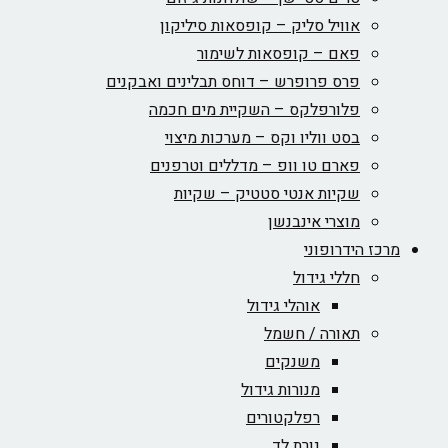
אוויל סליק – קופסאות סיליקון
פאם – קופסאות לשימור
פרס פרופרש – דוחס תבלינים ואבקנים
פלורפלקס – השקיית מים חכמה
בסט ווליו וקס – מערכות מיצוי
פארם טו וופ – מדללים וטרפנים
שקיות אנטי סטטיק – שקיות
מוצרי אינבנשן
מרכז הידרופוני
חללי גידול
אוהלי גידול
תאורה / חשמל
משנקים
מנורות גידול
רפלקטורים
נורת לד