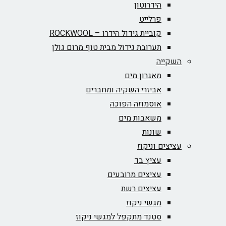
הידרוטון
פרלייט
קוביית גידול הידרו – ROCKWOOL‏
תערובת גידול מבית טוף מרום גולן
השקייה
מאגרון מים
אביזרי השקיה ומחברים
אוסמוזה הפוכה
משאבות מים
שונות
עציצים וניקוז
עציץ בד
עציצים מרובעים
עציצים רשת
מגשי ניקוז
סטנד מתקפל למגשי ניקוז