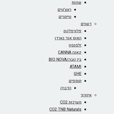
שונות
ראצ'טים
טיימרים
דשנים
פלורפלקס
האוס אנד גארדן
זלמנסון
קאנה CANNA
ביו נובה/BIO NOVA‏
ATAMI
GHE
תוספים
הדברה
איוורור
מערכות CO2
CO2 TNB Naturals