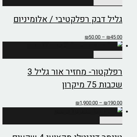
למוצר
בחר אפשרויות
זה
גליל דבק רפלקטיבי / אלומיניום
יש
מספר
סוגים.
טווח
₪
50.00
–
₪
45.00
ניתן
מחירים:
לבחור
למוצר
בחר אפשרויות
את
זה
עד
רפלקטור- מחזיר אור גליל 3
האפשרויות
יש
בעמוד
מספר
שכבות 75 מיקרון
המוצר
סוגים.
ניתן
טווח
₪
1,900.00
–
₪
190.00
לבחור
מחירים:
את
הוספה לסל
האפשרויות
עד
בעמוד