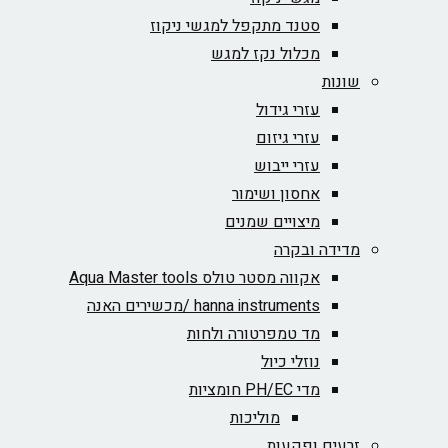
סטנד מתקפל למגשי ניקוז
מכלול נקז למגש
שונות
עזרי גידול
עזרי גיזום
עזרי ייבוש
אחסון ושימור
מיצויים שמנים
מדידה ובקרה
אקווה מסטר טולס Aqua Master tools
hanna instruments /מכשירים האנה
מד טמפרטורה ולחות
נוזלי כיול
מדי PH/EC חומציות
מוליכות
זרעים ופקעות