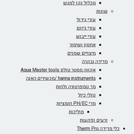
מכלול נקז למגש
שונות
עזרי גידול
עזרי גיזום
עזרי ייבוש
אחסון ושימור
מיצויים שמנים
מדידה ובקרה
אקווה מסטר טולס Aqua Master tools
hanna instruments /מכשירים האנה
מד טמפרטורה ולחות
נוזלי כיול
מדי PH/EC חומציות
מוליכות
זרעים ופקעות
כלי מדידה Therm Pro