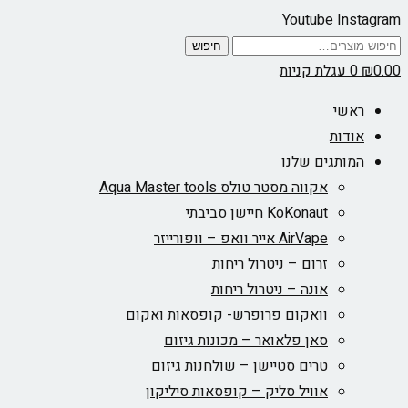
Youtube
Instagram
חיפוש
חיפוש
עבור:
0.00
₪
0
עגלת קניות
ראשי
אודות
המותגים שלנו
אקווה מסטר טולס Aqua Master tools
KoKonaut חיישן סביבתי
AirVape אייר וואפ – וופורייזר
זרום – ניטרול ריחות
אונה – ניטרול ריחות
וואקום פרופרש- קופסאות ואקום
סאן פלאואר – מכונות גיזום
טרים סטיישן – שולחנות גיזום
אוויל סליק – קופסאות סיליקון