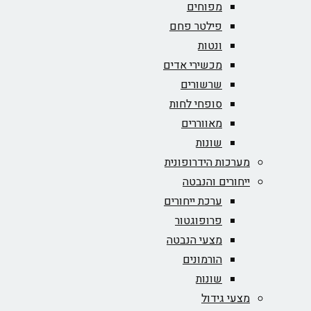
מפוחים
פילטר פחם
ונטות
מכשירי אדים
שרשורים
סופחי לחות
מאווררים
שונות
מערכות הידרופונית
ייחורים והנבטה
ערכת ייחורים
פרופוגטור
מצעי הנבטה
הורמונים
שונות
מצעי גידול