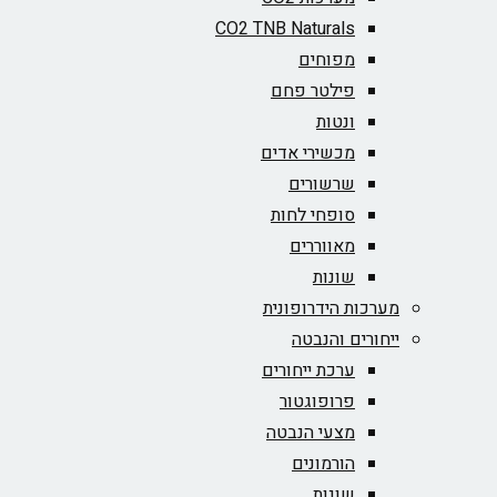
CO2 TNB Naturals
מפוחים
פילטר פחם
ונטות
מכשירי אדים
שרשורים
סופחי לחות
מאווררים
שונות
מערכות הידרופונית
ייחורים והנבטה
ערכת ייחורים
פרופוגטור
מצעי הנבטה
הורמונים
שונות