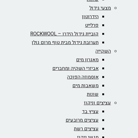
מצעי גידול
הידרוטון
פרלייט
קוביית גידול הידרו – ROCKWOOL‏
תערובת גידול מבית טוף מרום גולן
השקייה
מאגרון מים
אביזרי השקיה ומחברים
אוסמוזה הפוכה
משאבות מים
שונות
עציצים וניקוז
עציץ בד
עציצים מרובעים
עציצים רשת
מגשי ניקוז