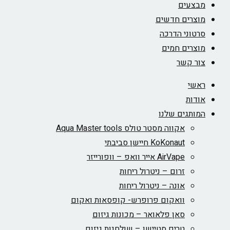
מבצעים
מוצרים חדשים
סרטוני הדרכה
מוצרים חמים
צור קשר
ראשי
אודות
המותגים שלנו
אקווה מסטר טולס Aqua Master tools
KoKonaut חיישן סביבתי
AirVape אייר וואפ – וופורייזר
זרום – ניטרול ריחות
אונה – ניטרול ריחות
וואקום פרופרש- קופסאות ואקום
סאן פלאואר – מכונות גיזום
טרים סטיישן – שולחנות גיזום