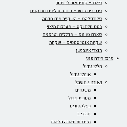
פאם – קופסאות לשימור
פרס פרופרש – דוחס תבלינים ואבקנים
פלורפלקס – השקיית מים חכמה
בסט ווליו וקס – מערכות מיצוי
פארם טו וופ – מדללים וטרפנים
שקיות אנטי סטטיק – שקיות
מוצרי אינבנשן
מרכז הידרופוני
חללי גידול
אוהלי גידול
תאורה / חשמל
משנקים
מנורות גידול
רפלקטורים
נורת לד
מערכות תאורה מלאות