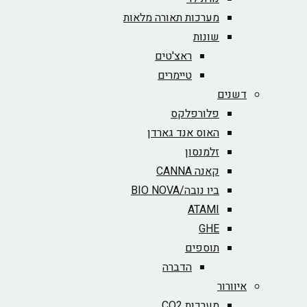
מערכות תאורה מלאות
שונות
ראצ'טים
טיימרים
דשנים
פלורפלקס
האוס אנד גארדן
זלמנסון
קאנה CANNA
ביו נובה/BIO NOVA‏
ATAMI
GHE
תוספים
הדברה
איוורור
מערכות CO2