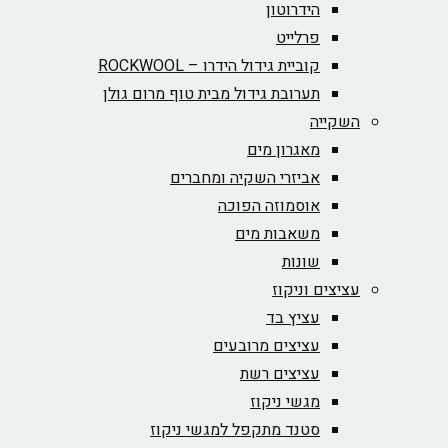
הידרוטון
פרלייט
קוביית גידול הידרו – ROCKWOOL‏
תערובת גידול מבית טוף מרום גולן
השקייה
מאגרון מים
אביזרי השקיה ומחברים
אוסמוזה הפוכה
משאבות מים
שונות
עציצים וניקוז
עציץ בד
עציצים מרובעים
עציצים רשת
מגשי ניקוז
סטנד מתקפל למגשי ניקוז