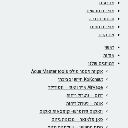
מבצעים
מוצרים חדשים
סרטוני הדרכה
מוצרים חמים
צור קשר
ראשי
אודות
המותגים שלנו
אקווה מסטר טולס Aqua Master tools
KoKonaut חיישן סביבתי
AirVape אייר וואפ – וופורייזר
זרום – ניטרול ריחות
אונה – ניטרול ריחות
וואקום פרופרש- קופסאות ואקום
סאן פלאואר – מכונות גיזום
טרים סטיישן – שולחנות גיזום