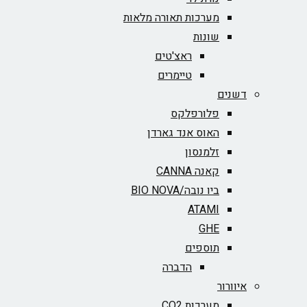
מערכות תאורה מלאות
שונות
ראצ'טים
טיימרים
דשנים
פלורפלקס
האוס אנד גארדן
זלמנסון
קאנה CANNA
ביו נובה/BIO NOVA‏
ATAMI
GHE
תוספים
הדברה
איוורור
מערכות CO2