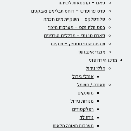
פאם – קופסאות לשימור
פרס פרופרש – דוחס תבלינים ואבקנים
פלורפלקס – השקיית מים חכמה
בסט ווליו וקס – מערכות מיצוי
פארם טו וופ – מדללים וטרפנים
שקיות אנטי סטטיק – שקיות
מוצרי אינבנשן
מרכז הידרופוני
חללי גידול
אוהלי גידול
תאורה / חשמל
משנקים
מנורות גידול
רפלקטורים
נורת לד
מערכות תאורה מלאות