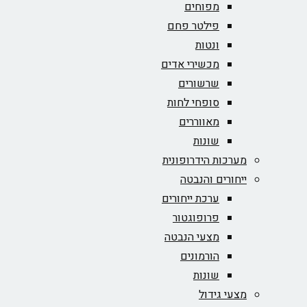
מפוחים
פילטר פחם
ונטות
מכשירי אדים
שרשורים
סופחי לחות
מאווררים
שונות
מערכות הידרופונית
ייחורים והנבטה
ערכת ייחורים
פרופוגטור
מצעי הנבטה
הורמונים
שונות
מצעי גידול