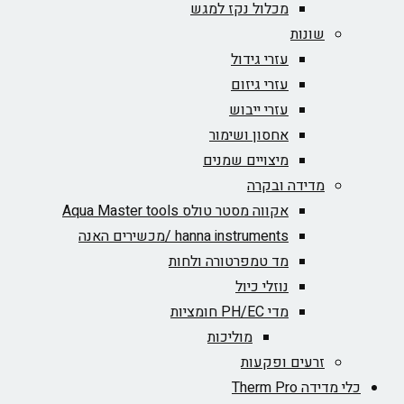
מכלול נקז למגש
שונות
עזרי גידול
עזרי גיזום
עזרי ייבוש
אחסון ושימור
מיצויים שמנים
מדידה ובקרה
אקווה מסטר טולס Aqua Master tools
hanna instruments /מכשירים האנה
מד טמפרטורה ולחות
נוזלי כיול
מדי PH/EC חומציות
מוליכות
זרעים ופקעות
כלי מדידה Therm Pro