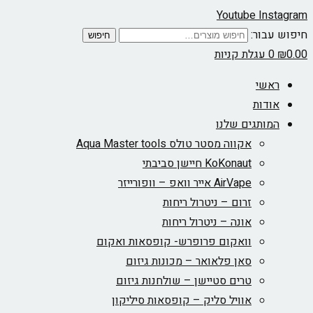
Youtube
Instagram
חיפוש עבור:
חיפוש
0.00
₪
0
עגלת קניות
ראשי
אודות
המותגים שלנו
אקווה מסטר טולס Aqua Master tools
KoKonaut חיישן סביבתי
AirVape אייר וואפ – וופורייזר
זרום – ניטרול ריחות
אונה – ניטרול ריחות
וואקום פרופרש- קופסאות ואקום
סאן פלאואר – מכונות גיזום
טרים סטיישן – שולחנות גיזום
אוויל סליק – קופסאות סיליקון