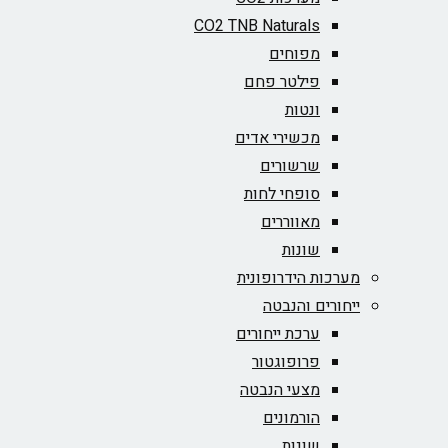
CO2 TNB Naturals
מפוחים
פילטר פחם
ונטות
מכשירי אדים
שרשורים
סופחי לחות
מאווררים
שונות
מערכות הידרופונית
ייחורים והנבטה
ערכת ייחורים
פרופוגטור
מצעי הנבטה
הורמונים
שונות