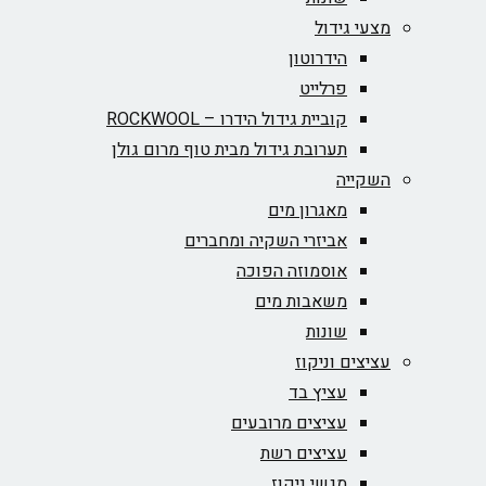
מצעי גידול
הידרוטון
פרלייט
קוביית גידול הידרו – ROCKWOOL‏
תערובת גידול מבית טוף מרום גולן
השקייה
מאגרון מים
אביזרי השקיה ומחברים
אוסמוזה הפוכה
משאבות מים
שונות
עציצים וניקוז
עציץ בד
עציצים מרובעים
עציצים רשת
מגשי ניקוז