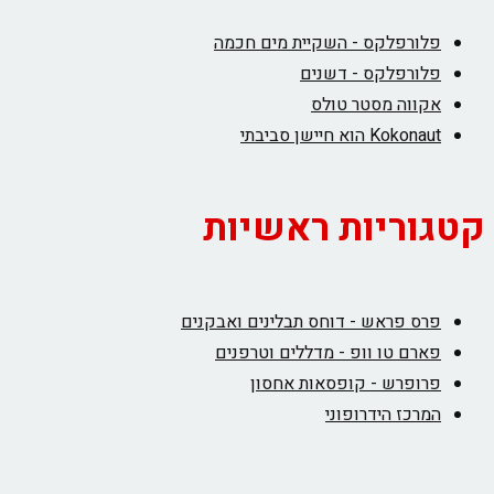
פלורפלקס - השקיית מים חכמה
פלורפלקס - דשנים
אקווה מסטר טולס
Kokonaut הוא חיישן סביבתי
קטגוריות ראשיות
פרס פראש - דוחס תבלינים ואבקנים
פארם טו וופ - מדללים וטרפנים
פרופרש - קופסאות אחסון
המרכז הידרופוני