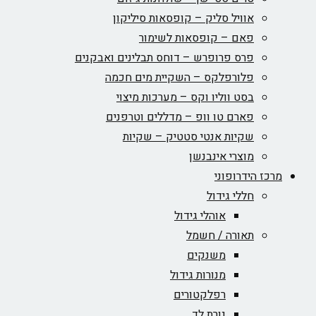
אוויל סליק – קופסאות סיליקון
פאם – קופסאות לשימור
פרס פרופרש – דוחס תבלינים ואבקנים
פלורפלקס – השקיית מים חכמה
בסט ווליו וקס – מערכות מיצוי
פארם טו וופ – מדללים וטרפנים
שקיות אנטי סטטיק – שקיות
מוצרי אינבנשן
מרכז הידרופוני
חללי גידול
אוהלי גידול
תאורה / חשמל
משנקים
מנורות גידול
רפלקטורים
נורת לד