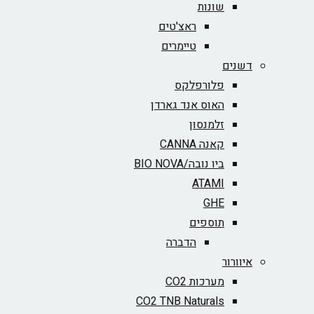
שונות
ראצ'טים
טיימרים
דשנים
פלורפלקס
האוס אנד גארדן
זלמנסון
קאנה CANNA
ביו נובה/BIO NOVA‏
ATAMI
GHE
תוספים
הדברה
איוורור
מערכות CO2
CO2 TNB Naturals