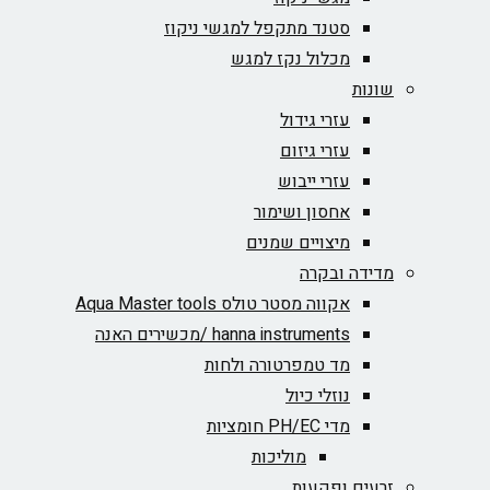
סטנד מתקפל למגשי ניקוז
מכלול נקז למגש
שונות
עזרי גידול
עזרי גיזום
עזרי ייבוש
אחסון ושימור
מיצויים שמנים
מדידה ובקרה
אקווה מסטר טולס Aqua Master tools
hanna instruments /מכשירים האנה
מד טמפרטורה ולחות
נוזלי כיול
מדי PH/EC חומציות
מוליכות
זרעים ופקעות