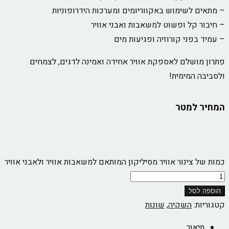
– מתאים לשימוש באקווריומים ומערכות הידרופוניות
– חיבור קל ופשוט למשאבות ואבני אוויר
– עמיד בפני קורוזיה ופגיעות מים
פתרון מושלם לאספקת אוויר אחידה ואמינה לדגים, לצמחים
ולסביבה המימית!
המחיר למטר
כמות של צינור אוויר מסיליקון המותאם למשאבות אוויר ולאבני אוויר
הוספה לסל
קטגוריות:
השקיה
,
שונות
תיאור