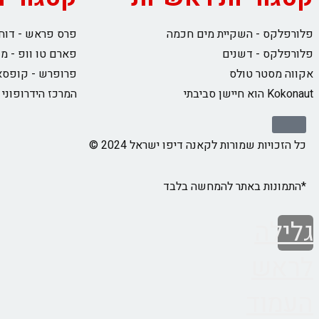
פלורפלקס - השקיית מים חכמה
פרס פראש - דוחס
פלורפלקס - דשנים
פארם טו וופ - מ
אקווה מסטר טולס
פרופרש - קופסא
Kokonaut הוא חיישן סביבתי
המרכז הידרופוני
כל הזכויות שמורות לקאנה דיפו ישראל 2024 ©
*התמונות באתר להמחשה בלבד
גלילה
לראש
העמוד