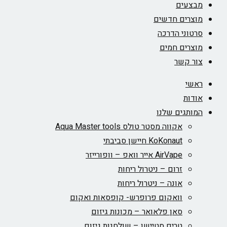
מבצעים
מוצרים חדשים
סרטוני הדרכה
מוצרים חמים
צור קשר
ראשי
אודות
המותגים שלנו
אקווה מסטר טולס Aqua Master tools
KoKonaut חיישן סביבתי
AirVape אייר וואפ – וופורייזר
זרום – ניטרול ריחות
אונה – ניטרול ריחות
וואקום פרופרש- קופסאות ואקום
סאן פלאואר – מכונות גיזום
טרים סטיישן – שולחנות גיזום