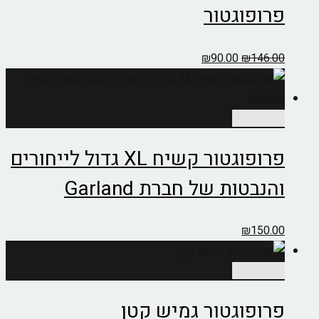
פרופוגטור
המחיר
המחיר
₪
90.00
₪
146.00
המקורי
הנוכחי
היה:
הוא:
₪90.00.
₪146.00.
הוספה לסל
פרופוגטור קשיח XL גדול לייחורים
והנבטות של חברת Garland
₪
150.00
הוספה לסל
פרופוגטור גמיש קטן