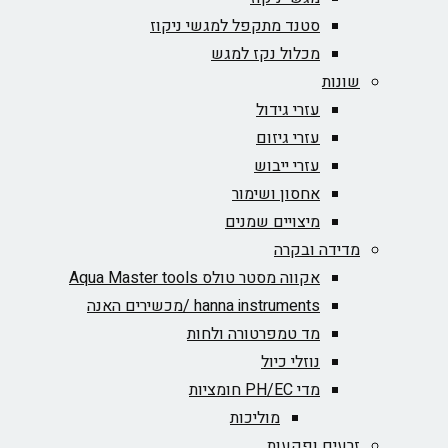
סטנד מתקפל למגשי ניקוז
מכלול נקז למגש
שונות
עזרי גידול
עזרי גיזום
עזרי ייבוש
אחסון ושימור
מיצויים שמנים
מדידה ובקרה
אקווה מסטר טולס Aqua Master tools
hanna instruments /מכשירים האנה
מד טמפרטורה ולחות
נוזלי כיול
מדי PH/EC חומציות
מוליכות
זרעים ופקעות