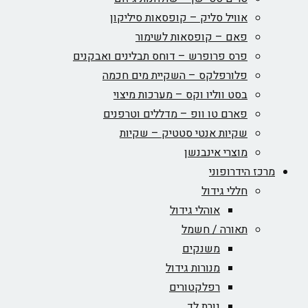
אוויל סליק – קופסאות סיליקון
פאם – קופסאות לשימור
פרס פרופרש – דוחס תבלינים ואבקנים
פלורפלקס – השקיית מים חכמה
בסט ווליו וקס – מערכות מיצוי
פארם טו וופ – מדללים וטרפנים
שקיות אנטי סטטיק – שקיות
מוצרי אינבנשן
מרכז הידרופוני
חללי גידול
אוהלי גידול
תאורה / חשמל
משנקים
מנורות גידול
רפלקטורים
נורת לד