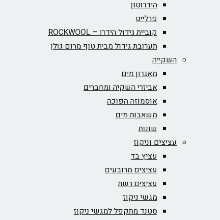
הידרוטון
פרלייט
קוביית גידול הידרו – ROCKWOOL‏
תערובת גידול מבית טוף מרום גולן
השקייה
מאגרון מים
אביזרי השקיה ומחברים
אוסמוזה הפוכה
משאבות מים
שונות
עציצים וניקוז
עציץ בד
עציצים מרובעים
עציצים רשת
מגשי ניקוז
סטנד מתקפל למגשי ניקוז