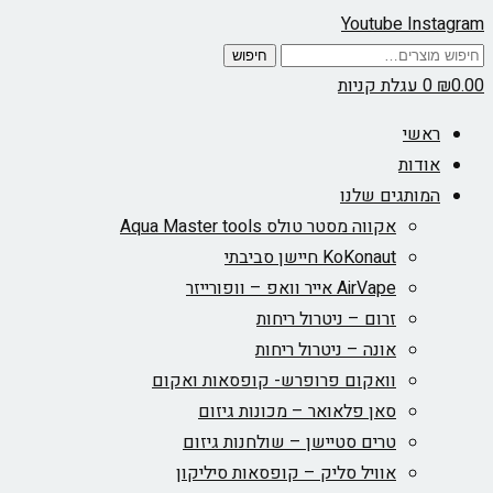
Youtube
Instagram
חיפוש
חיפוש
עבור:
0.00
₪
0
עגלת קניות
ראשי
אודות
המותגים שלנו
אקווה מסטר טולס Aqua Master tools
KoKonaut חיישן סביבתי
AirVape אייר וואפ – וופורייזר
זרום – ניטרול ריחות
אונה – ניטרול ריחות
וואקום פרופרש- קופסאות ואקום
סאן פלאואר – מכונות גיזום
טרים סטיישן – שולחנות גיזום
אוויל סליק – קופסאות סיליקון