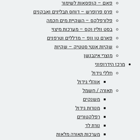
פאם – קופסאות לשימור
פרס פרופרש – דוחס תבלינים ואבקנים
פלורפלקס – השקיית מים חכמה
בסט ווליו וקס – מערכות מיצוי
פארם טו וופ – מדללים וטרפנים
שקיות אנטי סטטיק – שקיות
מוצרי אינבנשן
מרכז הידרופוני
חללי גידול
אוהלי גידול
תאורה / חשמל
משנקים
מנורות גידול
רפלקטורים
נורת לד
מערכות תאורה מלאות