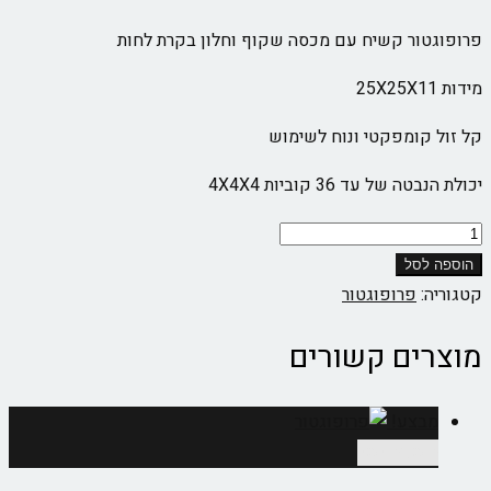
פרופוגטור קשיח עם מכסה שקוף וחלון בקרת לחות
מידות 25X25X11
קל זול קומפקטי ונוח לשימוש
יכולת הנבטה של עד 36 קוביות 4X4X4
כמות
של
הוספה לסל
פרופוגטור
קטגוריה:
פרופוגטור
(חממית)מיני
מוצרים קשורים
מבצע!
הוספה לסל