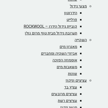
מצעי גידול
הידרוטון
פרלייט
קוביית גידול הידרו – ROCKWOOL‏
תערובת גידול מבית טוף מרום גולן
השקייה
מאגרון מים
אביזרי השקיה ומחברים
אוסמוזה הפוכה
משאבות מים
שונות
עציצים וניקוז
עציץ בד
עציצים מרובעים
עציצים רשת
מגשי ניקוז