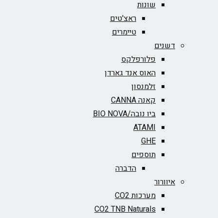
שונות
ראצ'טים
טיימרים
דשנים
פלורפלקס
האוס אנד גארדן
זלמנסון
קאנה CANNA
ביו נובה/BIO NOVA‏
ATAMI
GHE
תוספים
הדברה
איוורור
מערכות CO2
CO2 TNB Naturals