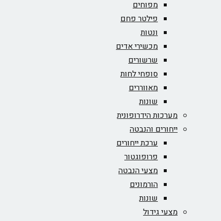
מפוחים
פילטר פחם
ונטות
מכשירי אדים
שרשורים
סופחי לחות
מאווררים
שונות
מערכות הידרופונית
ייחורים והנבטה
ערכת ייחורים
פרופוגטור
מצעי הנבטה
הורמונים
שונות
מצעי גידול