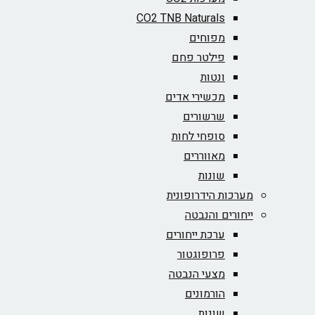
CO2 TNB Naturals
מפוחים
פילטר פחם
ונטות
מכשירי אדים
שרשורים
סופחי לחות
מאווררים
שונות
מערכות הידרופונית
ייחורים והנבטה
ערכת ייחורים
פרופוגטור
מצעי הנבטה
הורמונים
שונות