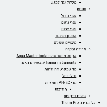
מכלול נקז למגש
שונות
עזרי גידול
עזרי גיזום
עזרי ייבוש
אחסון ושימור
מיצויים שמנים
מדידה ובקרה
אקווה מסטר טולס Aqua Master tools
hanna instruments /מכשירים האנה
מד טמפרטורה ולחות
נוזלי כיול
מדי PH/EC חומציות
מוליכות
זרעים ופקעות
כלי מדידה Therm Pro