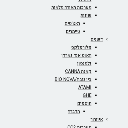
מערכות תאורה מלאות
שונות
ראצ'טים
טיימרים
דשנים
פלורפלקס
האוס אנד גארדן
זלמנסון
קאנה CANNA
ביו נובה/BIO NOVA‏
ATAMI
GHE
תוספים
הדברה
איוורור
מערכות CO2