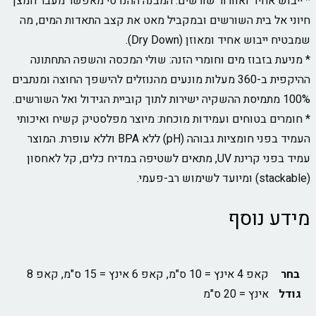
אחיד ואוורור שורשים: המבנה ההנדסי מאפשר מעבר חמצן
ל בית השורשים ובמקביל מאט את קצב התאדות המים, מה
ש אחיד ומאוזן (Dry Down).
בזבוז מים וחומרי הזנה: שולי המכסה והשפה התחתונה
ההיקפית ב-360 מעלות מונעים מהנוזלים להישפך החוצה ומנתבים
 בטוחים ועמידות מוכחת: מיוצר מפלסטיק קשיח ואיכותי
העמיד בפני חומציות גבוהה (pH) ללא BPA וללא עופרת. המוצר
עמיד בפני קרינת UV, מתאים לשטיפה במדיח כלים, קל לאחסון
נוסף
קאפ 4 אינץ = 10 ס"מ, קאפ 6 אינץ = 15 ס"מ, קאפ 8
אינץ = 20 ס"מ