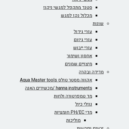
סטנד מתקפל למגשי ניקוז
מכלול נקז למגש
שונות
עזרי גידול
עזרי גיזום
עזרי ייבוש
אחסון ושימור
מיצויים שמנים
מדידה ובקרה
אקווה מסטר טולס Aqua Master tools
hanna instruments /מכשירים האנה
מד טמפרטורה ולחות
נוזלי כיול
מדי PH/EC חומציות
מוליכות
זרעים ופקעות