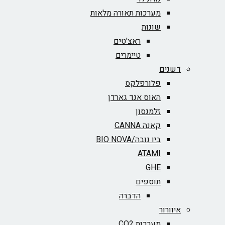
מערכות תאורה מלאות
שונות
ראצ'טים
טיימרים
דשנים
פלורפלקס
האוס אנד גארדן
זלמנסון
קאנה CANNA
ביו נובה/BIO NOVA‏
ATAMI
GHE
תוספים
הדברה
איוורור
מערכות CO2