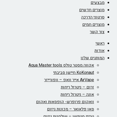
צעים
צרים חדשים
טוני הדרכה
צרים חמים
ר קשר
שי
דות
ותגים שלנו
אקווה מסטר טולס Aqua Master tools
KoKonaut חיישן סביבתי
AirVape אייר וואפ – וופורייזר
זרום – ניטרול ריחות
אונה – ניטרול ריחות
וואקום פרופרש- קופסאות ואקום
סאן פלאואר – מכונות גיזום
טרים סטיישן – שולחנות גיזום