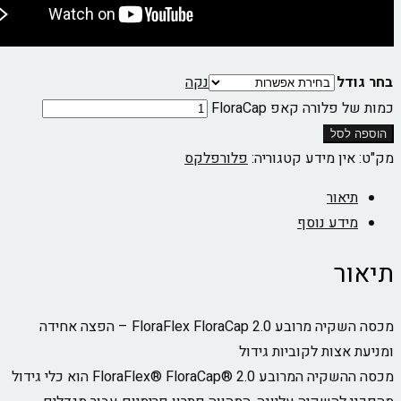
ל
נקה
ורה קאפ FloraCap
סל
ן מידע
קטגוריה:
פלורפלקס
אור
דע נוסף
ר
מכסה השקיה מרובע FloraFlex FloraCap 2.0 – הפצה אחידה
צות לקוביות גידול
מכסה ההשקיה המרובע FloraFlex®️ FloraCap®️ 2.0 הוא כלי גידול