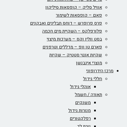
אוויל סליק – קופסאות סיליקון
פאם – קופסאות לשימור
פרס פרופרש – דוחס תבלינים ואבקנים
פלורפלקס – השקיית מים חכמה
בסט ווליו וקס – מערכות מיצוי
פארם טו וופ – מדללים וטרפנים
שקיות אנטי סטטיק – שקיות
מוצרי אינבנשן
כז הידרופוני
חללי גידול
אוהלי גידול
תאורה / חשמל
משנקים
מנורות גידול
רפלקטורים
נורת לד