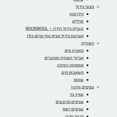
מצעי גידול
הידרוטון
פרלייט
קוביית גידול הידרו – ROCKWOOL‏
תערובת גידול מבית טוף מרום גולן
השקייה
מאגרון מים
אביזרי השקיה ומחברים
אוסמוזה הפוכה
משאבות מים
שונות
עציצים וניקוז
עציץ בד
עציצים מרובעים
עציצים רשת
מגשי ניקוז