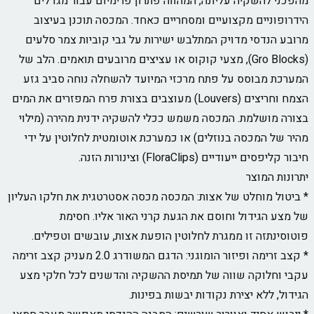
השקיה עליונה, המהווה פתרון פרימיום עבור מגדלים
יים מקצועיים ומסחריים כאחד. המכסה תוכנן בעיצוב
דסי מדויק המתלבש ישירות על גבי קוביות צמר סלעים
(Gro Blocks), מצעי קוקוס או עציצים מרובעים תואמים. הלב של
מבוסס על פתח מרכזי המיועד להשחלה נוחה סביב גזע
הצמח וחריצים (Louvers) מעוצבים בצורת פרח המפזרים את המים
ושלמת. המכסה משמש ככלי להשקיה ידנית מהירה (מילוי
המכסה בנוזלים) או כמערכת אוטומטית לחלוטין על ידי
ודיים (FloraClips) וצינורות הזנה.
המוצר
 מוחלט של אצות: המכסה מכסה אסטרטגית את חלקו העליון
גידול וחוסם את הגעת קרני האור אליו. חסימת
זה זו ממגרת לחלוטין הופעת אצות, עובשים וטפילים.
* קצב זרימה ופיזור הומוגני: הדגם המשודרג 2.0 מעניק קצב זרימה
לוקה שווה של תמיסת ההשקיה והדשנים לכל חלקי מצע
ללא יצירת נקודות יבשות בפינות.