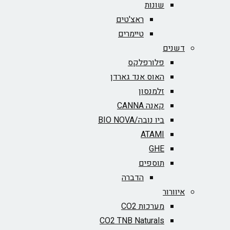
שונות
ראצ'טים
טיימרים
דשנים
פלורפלקס
האוס אנד גארדן
זלמנסון
קאנה CANNA
ביו נובה/BIO NOVA‏
ATAMI
GHE
תוספים
הדברה
איוורור
מערכות CO2
CO2 TNB Naturals