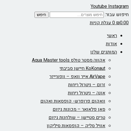
Youtube
In
ור:
חיפוש
עגלת קניות
שי
דות
ותגים שלנו
אקווה מסטר טולס Aqua Master tools
KoKonaut חיישן סביבתי
AirVape אייר וואפ – וופורייזר
זרום – ניטרול ריחות
אונה – ניטרול ריחות
וואקום פרופרש- קופסאות ואקום
סאן פלאואר – מכונות גיזום
טרים סטיישן – שולחנות גיזום
אוויל סליק – קופסאות סיליקון