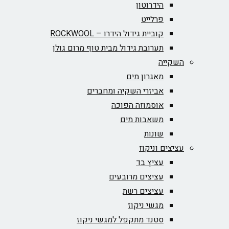
הידרוטון
פרלייט
קוביית גידול הידרו – ROCKWOOL‏
תערובת גידול מבית טוף מרום גולן
השקייה
מאגרון מים
אביזרי השקיה ומחברים
אוסמוזה הפוכה
משאבות מים
שונות
עציצים וניקוז
עציץ בד
עציצים מרובעים
עציצים רשת
מגשי ניקוז
סטנד מתקפל למגשי ניקוז