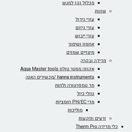
מכלול נקז למגש
שונות
עזרי גידול
עזרי גיזום
עזרי ייבוש
אחסון ושימור
מיצויים שמנים
מדידה ובקרה
אקווה מסטר טולס Aqua Master tools
hanna instruments /מכשירים האנה
מד טמפרטורה ולחות
נוזלי כיול
מדי PH/EC חומציות
מוליכות
זרעים ופקעות
מדידה Therm Pro