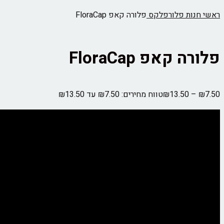
ות
פלורפלקס
פלורה קאפ FloraCap
קאפ FloraCap
13.50
₪
טווח מחירים: ⁦₪7.50⁩ עד ⁦₪13.50⁩