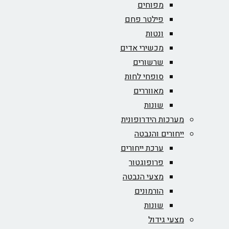
מפוחים
פילטר פחם
ונטות
מכשירי אדים
שרשורים
סופחי לחות
מאווררים
שונות
מערכות הידרופונית
ייחורים והנבטה
ערכת ייחורים
פרופוגטור
מצעי הנבטה
הורמונים
שונות
מצעי גידול