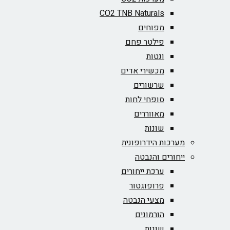
CO2 TNB Naturals
מפוחים
פילטר פחם
ונטות
מכשירי אדים
שרשורים
סופחי לחות
מאווררים
שונות
מערכות הידרופונית
ייחורים והנבטה
ערכת ייחורים
פרופוגטור
מצעי הנבטה
הורמונים
שונות