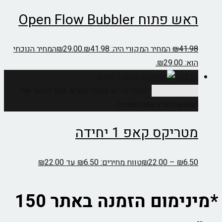
 פתוח Open Flow Bubbler
41.
₪
המחיר המקורי היה: ₪41.98.
29.00
₪
המחיר הנוכחי
₪29.00.
צע!
ר אפשרויות
למוצר זה יש מספר סוגים. ניתן לבחור את
פשרויות בעמוד המוצר
ריקס קאפ 1 יחידה
6.
₪
–
22.00
₪
טווח מחירים: ⁦₪6.50⁩ עד ⁦₪22.00⁩
*מינימום הזמנה באתר 150