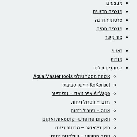
מבצעים
מוצרים חדשים
סרטוני הדרכה
מוצרים חמים
צור קשר
ראשי
אודות
המותגים שלנו
אקווה מסטר טולס Aqua Master tools
KoKonaut חיישן סביבתי
AirVape אייר וואפ – וופורייזר
זרום – ניטרול ריחות
אונה – ניטרול ריחות
וואקום פרופרש- קופסאות ואקום
סאן פלאואר – מכונות גיזום
טרים סטיישן – שולחנות גיזום