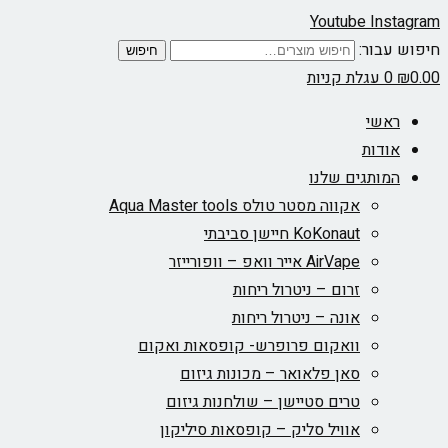
Youtube
Instagram
חיפוש עבור:
חיפוש
0.00
₪
0
עגלת קניות
ראשי
אודות
המותגים שלנו
אקווה מסטר טולס Aqua Master tools
KoKonaut חיישן סביבתי
AirVape אייר וואפ – וופורייזר
זרום – ניטרול ריחות
אונה – ניטרול ריחות
וואקום פרופרש- קופסאות ואקום
סאן פלאואר – מכונות גיזום
טרים סטיישן – שולחנות גיזום
אוויל סליק – קופסאות סיליקון