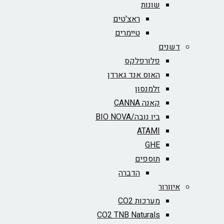
שונות
ראצ'טים
טיימרים
דשנים
פלורפלקס
האוס אנד גארדן
זלמנסון
קאנה CANNA
ביו נובה/BIO NOVA‏
ATAMI
GHE
תוספים
הדברה
איוורור
מערכות CO2
CO2 TNB Naturals