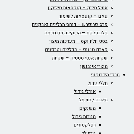
אוויל סליק – קופסאות סיליקון
פאם – קופסאות לשימור
פרס פרופרש – דוחס תבלינים ואבקנים
פלורפלקס – השקיית מים חכמה
בסט ווליו וקס – מערכות מיצוי
פארם טו וופ – מדללים וטרפנים
שקיות אנטי סטטיק – שקיות
מוצרי אינבנשן
מרכז הידרופוני
חללי גידול
אוהלי גידול
תאורה / חשמל
משנקים
מנורות גידול
רפלקטורים
נורת לד