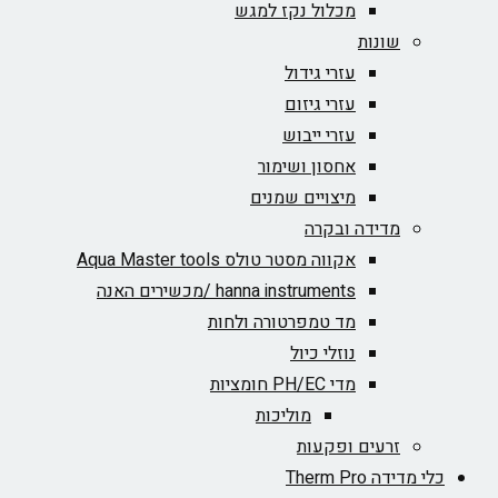
מכלול נקז למגש
שונות
עזרי גידול
עזרי גיזום
עזרי ייבוש
אחסון ושימור
מיצויים שמנים
מדידה ובקרה
אקווה מסטר טולס Aqua Master tools
hanna instruments /מכשירים האנה
מד טמפרטורה ולחות
נוזלי כיול
מדי PH/EC חומציות
מוליכות
זרעים ופקעות
כלי מדידה Therm Pro