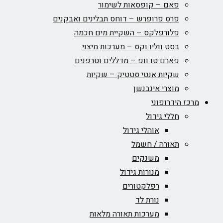
פאם – קופסאות לשימור
פרס פרופרש – דוחס תבלינים ואבקנים
פלורפלקס – השקיית מים חכמה
בסט ווליו וקס – מערכות מיצוי
פארם טו וופ – מדללים וטרפנים
שקיות אנטי סטטיק – שקיות
מוצרי אינבנשן
מרכז הידרופוני
חללי גידול
אוהלי גידול
תאורה / חשמל
משנקים
מנורות גידול
רפלקטורים
נורת לד
מערכות תאורה מלאות