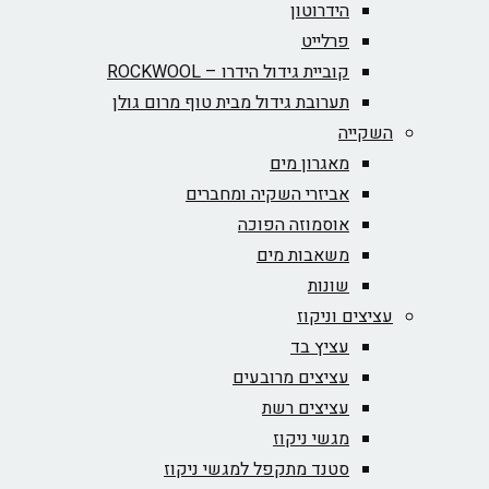
הידרוטון
פרלייט
קוביית גידול הידרו – ROCKWOOL‏
תערובת גידול מבית טוף מרום גולן
השקייה
מאגרון מים
אביזרי השקיה ומחברים
אוסמוזה הפוכה
משאבות מים
שונות
עציצים וניקוז
עציץ בד
עציצים מרובעים
עציצים רשת
מגשי ניקוז
סטנד מתקפל למגשי ניקוז