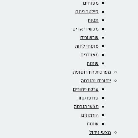
מפוחים
פילטר פחם
ונטות
מכשירי אדים
שרשורים
סופחי לחות
מאווררים
שונות
מערכות הידרופונית
ייחורים והנבטה
ערכת ייחורים
פרופוגטור
מצעי הנבטה
הורמונים
שונות
מצעי גידול