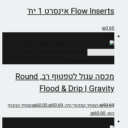
Flow Inserts אינסרט 1 יח'
₪
3.65
מבצע!
בחר אפשרויות
למוצר זה יש מספר סוגים. ניתן לבחור את
האפשרויות בעמוד המוצר
מכסה עגול לטפטוף רב, Round
Flood & Drip | Gravity
93.69
₪
המחיר המקורי היה: ₪93.69.
60.00
₪
המחיר הנוכחי
הוא: ₪60.00.
מבצע!