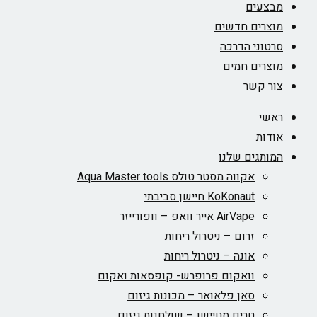
מבצעים
מוצרים חדשים
סרטוני הדרכה
מוצרים חמים
צור קשר
ראשי
אודות
המותגים שלנו
אקווה מסטר טולס Aqua Master tools
KoKonaut חיישן סביבתי
AirVape אייר וואפ – וופורייזר
זרום – ניטרול ריחות
אונה – ניטרול ריחות
וואקום פרופרש- קופסאות ואקום
סאן פלאואר – מכונות גיזום
טרים סטיישן – שולחנות גיזום