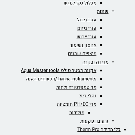
מכלול נקז למגש
שונות
עזרי גידול
עזרי גיזום
עזרי ייבוש
אחסון ושימור
מיצויים שמנים
מדידה ובקרה
אקווה מסטר טולס Aqua Master tools
hanna instruments /מכשירים האנה
מד טמפרטורה ולחות
נוזלי כיול
מדי PH/EC חומציות
מוליכות
זרעים ופקעות
כלי מדידה Therm Pro