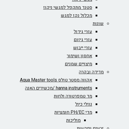
סטנד מתקפל למגשי ניקוז
מכלול נקז למגש
שונות
עזרי גידול
עזרי גיזום
עזרי ייבוש
אחסון ושימור
מיצויים שמנים
מדידה ובקרה
אקווה מסטר טולס Aqua Master tools
hanna instruments /מכשירים האנה
מד טמפרטורה ולחות
נוזלי כיול
מדי PH/EC חומציות
מוליכות
זרעים ופקעות