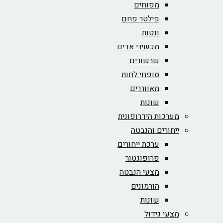
מפוחים
פילטר פחם
ונטות
מכשירי אדים
שרשורים
סופחי לחות
מאווררים
שונות
מערכות הידרופונית
ייחורים והנבטה
ערכת ייחורים
פרופוגטור
מצעי הנבטה
הורמונים
שונות
מצעי גידול