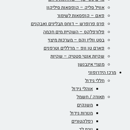
אוויל סליק – קופסאות סיליקון
פאם – קופסאות לשימור
פרס פרופרש – דוחס תבלינים ואבקנים
פלורפלקס – השקיית מים חכמה
בסט ווליו וקס – מערכות מיצוי
פארם טו וופ – מדללים וטרפנים
שקיות אנטי סטטיק – שקיות
מוצרי אינבנשן
מרכז הידרופוני
חללי גידול
אוהלי גידול
תאורה / חשמל
משנקים
מנורות גידול
רפלקטורים
נורת לד