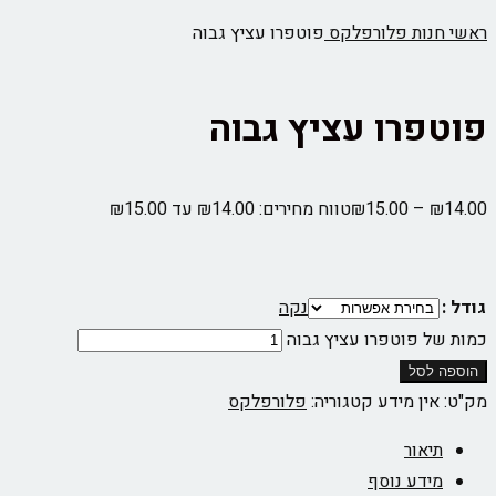
ראשי
חנות
פלורפלקס
פוטפרו עציץ גבוה
פוטפרו עציץ גבוה
14.00
₪
–
15.00
₪
טווח מחירים: ⁦₪14.00⁩ עד ⁦₪15.00⁩
גודל :
נקה
כמות של פוטפרו עציץ גבוה
הוספה לסל
מק"ט:
אין מידע
קטגוריה:
פלורפלקס
תיאור
מידע נוסף