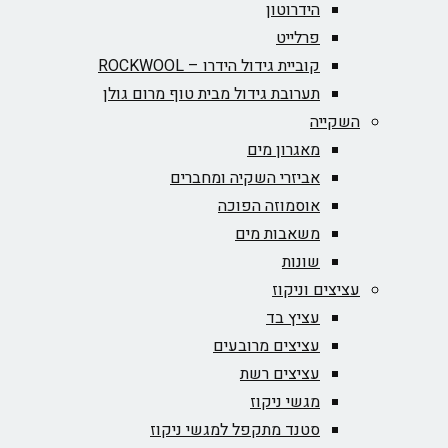
הידרוטון
פרלייט
קוביית גידול הידרו – ROCKWOOL‏
תערובת גידול מבית טוף מרום גולן
השקייה
מאגרון מים
אביזרי השקיה ומחברים
אוסמוזה הפוכה
משאבות מים
שונות
עציצים וניקוז
עציץ בד
עציצים מרובעים
עציצים רשת
מגשי ניקוז
סטנד מתקפל למגשי ניקוז