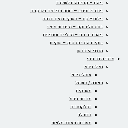
פאם – קופסאות לשימור
פרס פרופרש – דוחס תבלינים ואבקנים
פלורפלקס – השקיית מים חכמה
בסט ווליו וקס – מערכות מיצוי
פארם טו וופ – מדללים וטרפנים
שקיות אנטי סטטיק – שקיות
מוצרי אינבנשן
מרכז הידרופוני
חללי גידול
אוהלי גידול
תאורה / חשמל
משנקים
מנורות גידול
רפלקטורים
נורת לד
מערכות תאורה מלאות