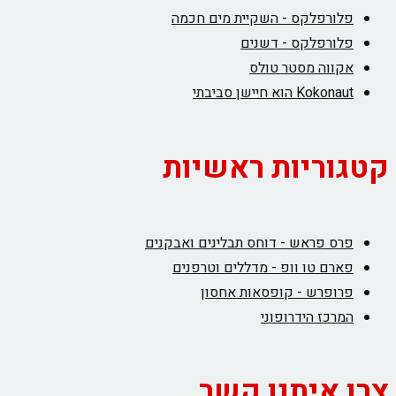
פלורפלקס - השקיית מים חכמה
פלורפלקס - דשנים
אקווה מסטר טולס
Kokonaut הוא חיישן סביבתי
קטגוריות ראשיות
פרס פראש - דוחס תבלינים ואבקנים
פארם טו וופ - מדללים וטרפנים
פרופרש - קופסאות אחסון
המרכז הידרופוני
צרו איתנו קשר