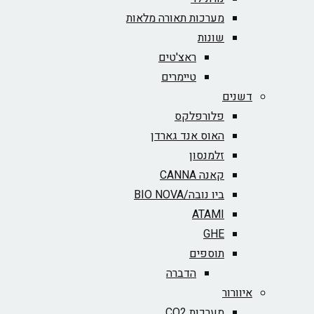
מערכות תאורה מלאות
שונות
ראצ'טים
טיימרים
דשנים
פלורפלקס
האוס אנד גארדן
זלמנסון
קאנה CANNA
ביו נובה/BIO NOVA‏
ATAMI
GHE
תוספים
הדברה
איוורור
מערכות CO2