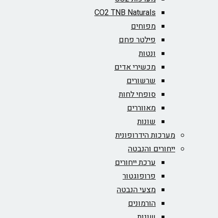
CO2 TNB Naturals
מפוחים
פילטר פחם
ונטות
מכשירי אדים
שרשורים
סופחי לחות
מאווררים
שונות
מערכות הידרופונית
ייחורים והנבטה
ערכת ייחורים
פרופוגטור
מצעי הנבטה
הורמונים
שונות