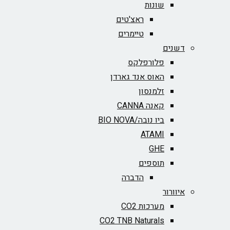
שונות
ראצ'טים
טיימרים
דשנים
פלורפלקס
האוס אנד גארדן
זלמנסון
קאנה CANNA
ביו נובה/BIO NOVA‏
ATAMI
GHE
תוספים
הדברה
איוורור
מערכות CO2
CO2 TNB Naturals