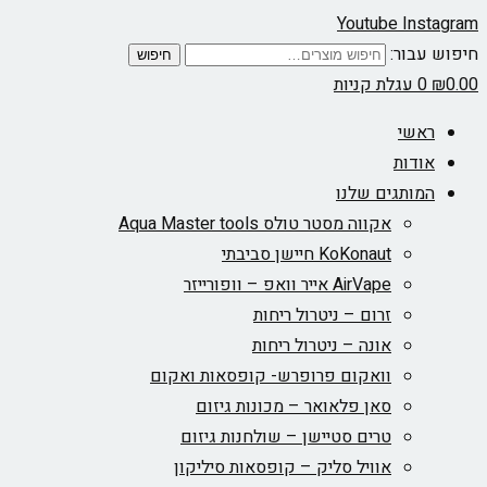
Youtube
Instagram
חיפוש עבור:
חיפוש
0.00
₪
0
עגלת קניות
ראשי
אודות
המותגים שלנו
אקווה מסטר טולס Aqua Master tools
KoKonaut חיישן סביבתי
AirVape אייר וואפ – וופורייזר
זרום – ניטרול ריחות
אונה – ניטרול ריחות
וואקום פרופרש- קופסאות ואקום
סאן פלאואר – מכונות גיזום
טרים סטיישן – שולחנות גיזום
אוויל סליק – קופסאות סיליקון