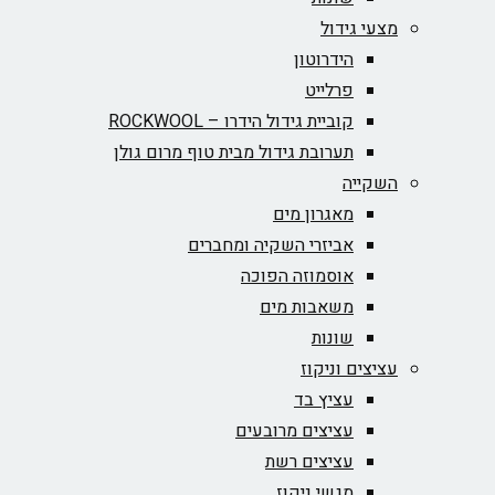
מצעי גידול
הידרוטון
פרלייט
קוביית גידול הידרו – ROCKWOOL‏
תערובת גידול מבית טוף מרום גולן
השקייה
מאגרון מים
אביזרי השקיה ומחברים
אוסמוזה הפוכה
משאבות מים
שונות
עציצים וניקוז
עציץ בד
עציצים מרובעים
עציצים רשת
מגשי ניקוז