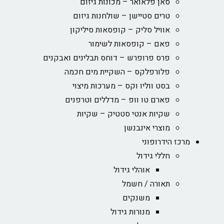
סאן פלאואר – מכונות גיזום
טרים סטיישן – שולחנות גיזום
אוויל סליק – קופסאות סיליקון
פאם – קופסאות לשימור
פרס פרופרש – דוחס תבלינים ואבקנים
פלורפלקס – השקיית מים חכמה
בסט ווליו וקס – מערכות מיצוי
פארם טו וופ – מדללים וטרפנים
שקיות אנטי סטטיק – שקיות
מוצרי אינבנשן
מרכז הידרופוני
חללי גידול
אוהלי גידול
תאורה / חשמל
משנקים
מנורות גידול