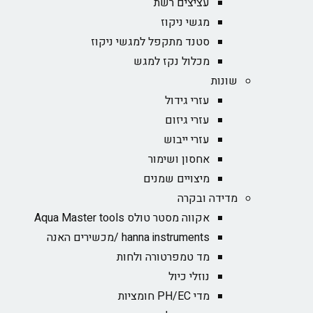
עציצים רשת
מגשי ניקוז
סטנד מתקפל למגשי ניקוז
מכלול נקז למגש
שונות
עזרי גידול
עזרי גיזום
עזרי ייבוש
אחסון ושימור
מיצויים שמנים
מדידה ובקרה
אקווה מסטר טולס Aqua Master tools
hanna instruments /מכשירים האנה
מד טמפרטורה ולחות
נוזלי כיול
מדי PH/EC חומציות