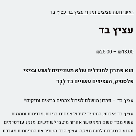
ראשי
חנות
עציצים וניקוז
עציץ בד
עציץ בד
עציץ בד
₪
25.00
–
₪
13.00
הוא פתרון למגדלים שלא מעוניינים לשנע עציצי
פלסטיק, העציצים עשויים בד לֶבֶד
עציץ בד – פתרון מושלם לגידול צמחים בריאים וחזקים*
עציץ בד איכותי, המיועד לגידול צמחים בגינות, מרפסות וחממות.
עשוי מבד נושם המאפשר אוורור מיטבי לשורשים, מנקז עודפי מים
ומונע הצטברות לחות מזיקה. עציץ הבד משפר את התפתחות מערכת