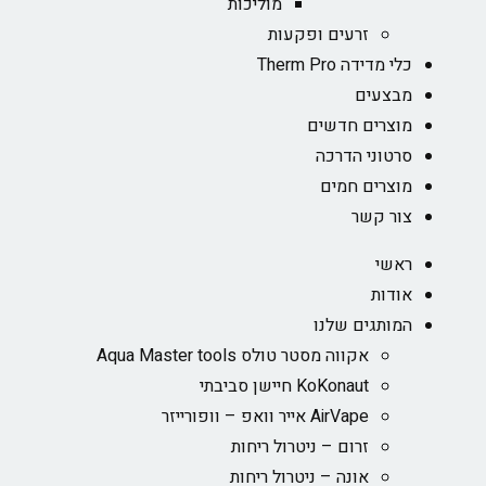
מוליכות
זרעים ופקעות
כלי מדידה Therm Pro
מבצעים
מוצרים חדשים
סרטוני הדרכה
מוצרים חמים
צור קשר
ראשי
אודות
המותגים שלנו
אקווה מסטר טולס Aqua Master tools
KoKonaut חיישן סביבתי
AirVape אייר וואפ – וופורייזר
זרום – ניטרול ריחות
אונה – ניטרול ריחות