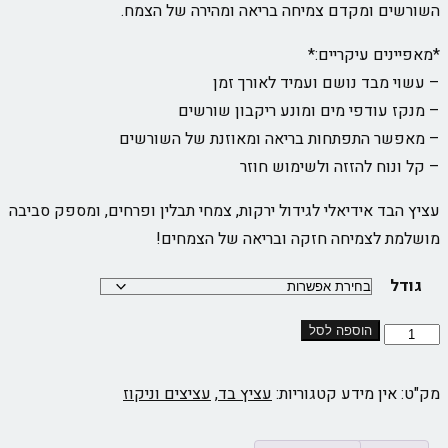
השורשים ומקדם צמיחה בריאה ומהירה של הצמח.
*מאפיינים עיקריים:*
– עשוי מבד נושם ועמיד לאורך זמן
– מנקז עודפי מים ומונע ריקבון שורשים
– מאפשר התפתחות בריאה ומאוזנת של השורשים
– קל ונוח להזזה ולשימוש חוזר
עציץ הבד אידיאלי לגידול ירקות, צמחי תבלין ופרחים, ומספק סביבה
מושלמת לצמיחה חזקה ובריאה של הצמחים!
גודל
הוספה לסל
מק"ט:
אין מידע
קטגוריות:
עציץ בד
,
עציצים וניקוז