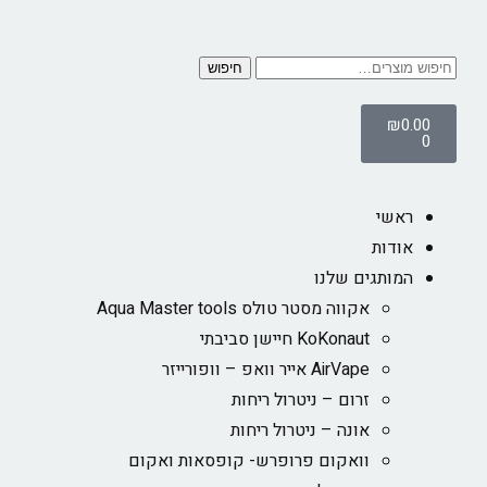
חיפוש
₪
0.00
0
ראשי
אודות
המותגים שלנו
אקווה מסטר טולס Aqua Master tools
KoKonaut חיישן סביבתי
AirVape אייר וואפ – וופורייזר
זרום – ניטרול ריחות
אונה – ניטרול ריחות
וואקום פרופרש- קופסאות ואקום