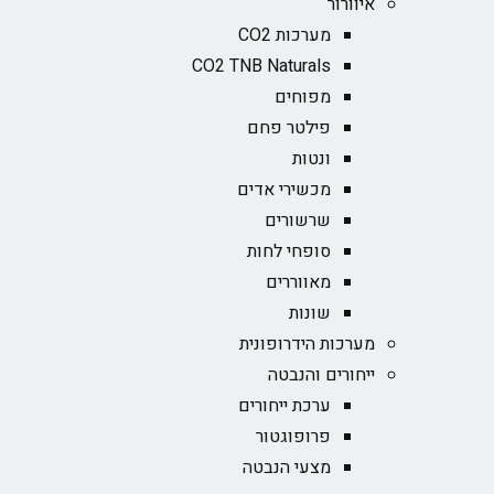
איוורור
מערכות CO2
CO2 TNB Naturals
מפוחים
פילטר פחם
ונטות
מכשירי אדים
שרשורים
סופחי לחות
מאווררים
שונות
מערכות הידרופונית
ייחורים והנבטה
ערכת ייחורים
פרופוגטור
מצעי הנבטה