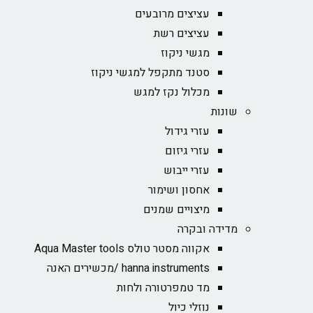
עציצים מרובעים
עציצים רשת
מגשי ניקוז
סטנד מתקפל למגשי ניקוז
מכלול נקז למגש
שונות
עזרי גידול
עזרי גיזום
עזרי ייבוש
אחסון ושימור
מיצויים שמנים
מדידה ובקרה
אקווה מסטר טולס Aqua Master tools
hanna instruments /מכשירים האנה
מד טמפרטורה ולחות
נוזלי כיול