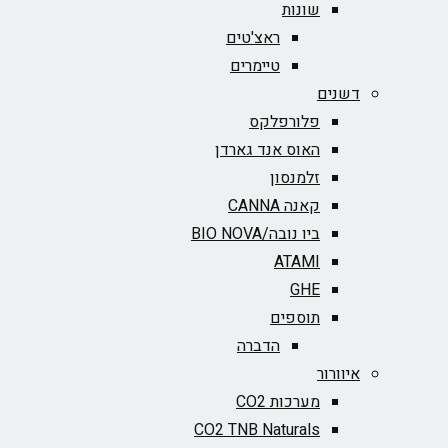
שונות
ראצ'טים
טיימרים
דשנים
פלורפלקס
האוס אנד גארדן
זלמנסון
קאנה CANNA
ביו נובה/BIO NOVA‏
ATAMI
GHE
תוספים
הדברה
איוורור
מערכות CO2
CO2 TNB Naturals