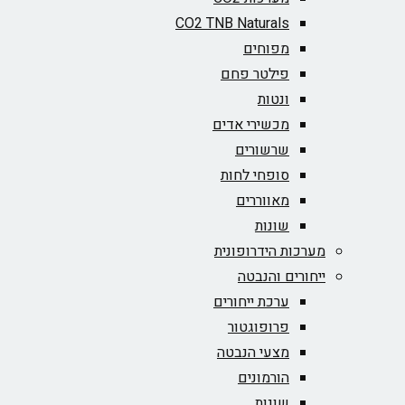
CO2 TNB Naturals
מפוחים
פילטר פחם
ונטות
מכשירי אדים
שרשורים
סופחי לחות
מאווררים
שונות
מערכות הידרופונית
ייחורים והנבטה
ערכת ייחורים
פרופוגטור
מצעי הנבטה
הורמונים
שונות