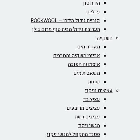
הידרוטון
פרלייט
קוביית גידול הידרו – ROCKWOOL‏
תערובת גידול מבית טוף מרום גולן
השקייה
מאגרון מים
אביזרי השקיה ומחברים
אוסמוזה הפוכה
משאבות מים
שונות
עציצים וניקוז
עציץ בד
עציצים מרובעים
עציצים רשת
מגשי ניקוז
סטנד מתקפל למגשי ניקוז