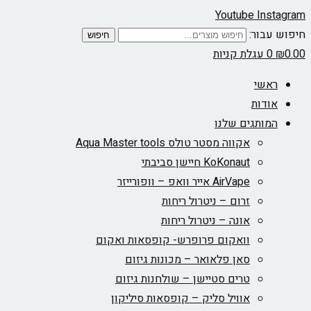
Youtube
Instagram
חיפוש עבור:
חיפוש
0.00
₪
0
עגלת קניות
ראשי
אודות
המותגים שלנו
אקווה מסטר טולס Aqua Master tools
KoKonaut חיישן סביבתי
AirVape אייר וואפ – וופורייזר
זרום – ניטרול ריחות
אונה – ניטרול ריחות
וואקום פרופרש- קופסאות ואקום
סאן פלאואר – מכונות גיזום
טרים סטיישן – שולחנות גיזום
אוויל סליק – קופסאות סיליקון