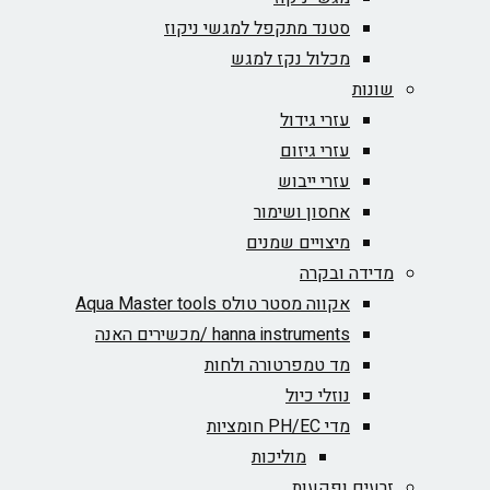
סטנד מתקפל למגשי ניקוז
מכלול נקז למגש
שונות
עזרי גידול
עזרי גיזום
עזרי ייבוש
אחסון ושימור
מיצויים שמנים
מדידה ובקרה
אקווה מסטר טולס Aqua Master tools
hanna instruments /מכשירים האנה
מד טמפרטורה ולחות
נוזלי כיול
מדי PH/EC חומציות
מוליכות
זרעים ופקעות