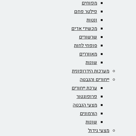
מפוחים
פילטר פחם
ונטות
מכשירי אדים
שרשורים
סופחי לחות
מאווררים
שונות
מערכות הידרופונית
ייחורים והנבטה
ערכת ייחורים
פרופוגטור
מצעי הנבטה
הורמונים
שונות
מצעי גידול