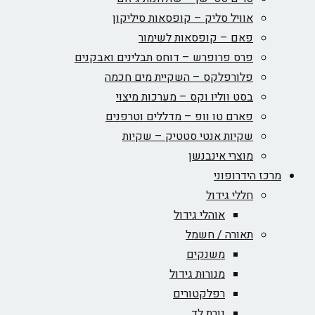
אוויל סליק – קופסאות סיליקון
פאם – קופסאות לשימור
פרס פרופרש – דוחס תבלינים ואבקנים
פלורפלקס – השקיית מים חכמה
בסט ווליו וקס – מערכות מיצוי
פארם טו וופ – מדללים וטרפנים
שקיות אנטי סטטיק – שקיות
מוצרי אינבנשן
מרכז הידרופוני
חללי גידול
אוהלי גידול
תאורה / חשמל
משנקים
מנורות גידול
רפלקטורים
נורת לד