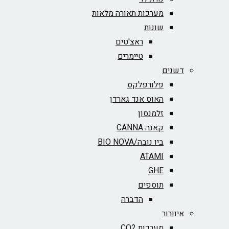
מערכות תאורה מלאות
שונות
ראצ'טים
טיימרים
דשנים
פלורפלקס
האוס אנד גארדן
זלמנסון
קאנה CANNA
ביו נובה/BIO NOVA‏
ATAMI
GHE
תוספים
הדברה
איוורור
מערכות CO2