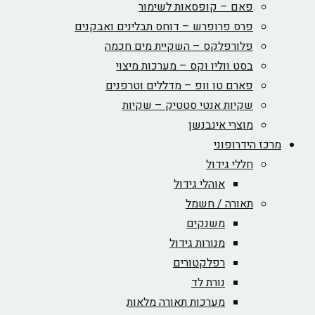
פאם – קופסאות לשימור
פרס פרופרש – דוחס תבלינים ואבקנים
פלורפלקס – השקיית מים חכמה
בסט ווליו וקס – מערכות מיצוי
פארם טו וופ – מדללים וטרפנים
שקיות אנטי סטטיק – שקיות
מוצרי אינבנשן
מרכז הידרופוני
חללי גידול
אוהלי גידול
תאורה / חשמל
משנקים
מנורות גידול
רפלקטורים
נורת לד
מערכות תאורה מלאות