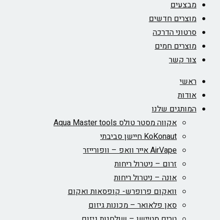
מבצעים
מוצרים חדשים
סרטוני הדרכה
מוצרים חמים
צור קשר
ראשי
אודות
המותגים שלנו
אקווה מסטר טולס Aqua Master tools
KoKonaut חיישן סביבתי
AirVape אייר וואפ – וופורייזר
זרום – ניטרול ריחות
אונה – ניטרול ריחות
וואקום פרופרש- קופסאות ואקום
סאן פלאואר – מכונות גיזום
טרים סטיישן – שולחנות גיזום