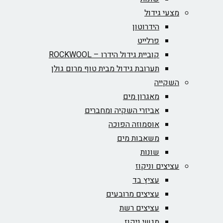
מצעי גידול
הידרוטון
פרלייט
קוביית גידול הידרו – ROCKWOOL‏
תערובת גידול מבית טוף מרום גולן
השקייה
מאגרון מים
אביזרי השקיה ומחברים
אוסמוזה הפוכה
משאבות מים
שונות
עציצים וניקוז
עציץ בד
עציצים מרובעים
עציצים רשת
מגשי ניקוז