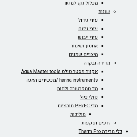
מכלול נקז למגש
שונות
עזרי גידול
עזרי גיזום
עזרי ייבוש
אחסון ושימור
מיצויים שמנים
מדידה ובקרה
אקווה מסטר טולס Aqua Master tools
hanna instruments /מכשירים האנה
מד טמפרטורה ולחות
נוזלי כיול
מדי PH/EC חומציות
מוליכות
זרעים ופקעות
כלי מדידה Therm Pro