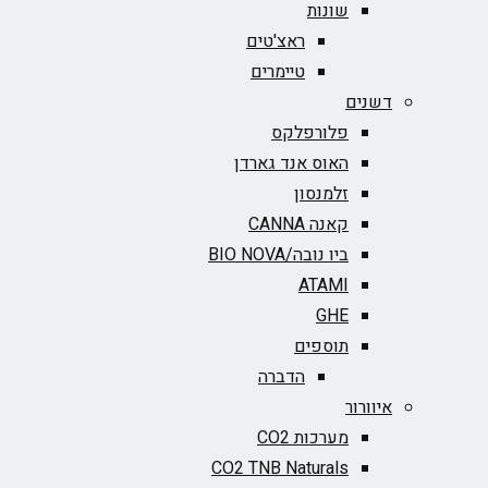
שונות
ראצ'טים
טיימרים
דשנים
פלורפלקס
האוס אנד גארדן
זלמנסון
קאנה CANNA
ביו נובה/BIO NOVA‏
ATAMI
GHE
תוספים
הדברה
איוורור
מערכות CO2
CO2 TNB Naturals