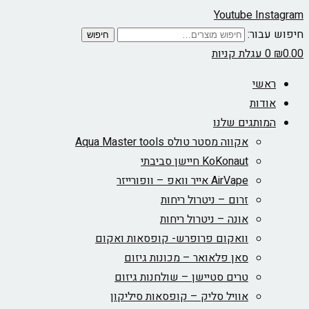
Youtube
Instagram
חיפוש עבור:
חיפוש
0.00
₪
0
עגלת קניות
ראשי
אודות
המותגים שלנו
אקווה מסטר טולס Aqua Master tools
KoKonaut חיישן סביבתי
AirVape אייר וואפ – וופורייזר
זרום – ניטרול ריחות
אונה – ניטרול ריחות
וואקום פרופרש- קופסאות ואקום
סאן פלאואר – מכונות גיזום
טרים סטיישן – שולחנות גיזום
אוויל סליק – קופסאות סיליקון