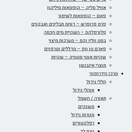
אוויל סליק – קופסאות סיליקון
פאם – קופסאות לשימור
פרס פרופרש – דוחס תבלינים ואבקנים
פלורפלקס – השקיית מים חכמה
בסט ווליו וקס – מערכות מיצוי
פארם טו וופ – מדללים וטרפנים
שקיות אנטי סטטיק – שקיות
מוצרי אינבנשן
מרכז הידרופוני
חללי גידול
אוהלי גידול
תאורה / חשמל
משנקים
מנורות גידול
רפלקטורים
נורת לד