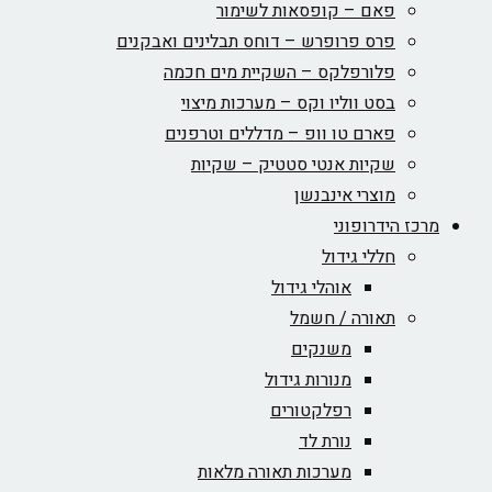
פאם – קופסאות לשימור
פרס פרופרש – דוחס תבלינים ואבקנים
פלורפלקס – השקיית מים חכמה
בסט ווליו וקס – מערכות מיצוי
פארם טו וופ – מדללים וטרפנים
שקיות אנטי סטטיק – שקיות
מוצרי אינבנשן
מרכז הידרופוני
חללי גידול
אוהלי גידול
תאורה / חשמל
משנקים
מנורות גידול
רפלקטורים
נורת לד
מערכות תאורה מלאות