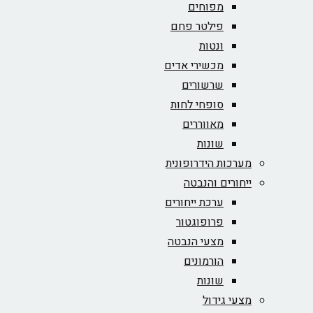
מפוחים
פילטר פחם
ונטות
מכשירי אדים
שרשורים
סופחי לחות
מאווררים
שונות
מערכות הידרופונית
ייחורים והנבטה
ערכת ייחורים
פרופוגטור
מצעי הנבטה
הורמונים
שונות
מצעי גידול