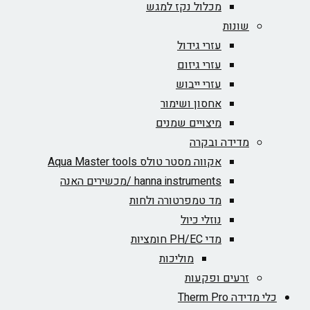
מכלול נקז למגש
שונות
עזרי גידול
עזרי גיזום
עזרי ייבוש
אחסון ושימור
מיצויים שמנים
מדידה ובקרה
אקווה מסטר טולס Aqua Master tools
hanna instruments /מכשירים האנה
מד טמפרטורה ולחות
נוזלי כיול
מדי PH/EC חומציות
מוליכות
זרעים ופקעות
כלי מדידה Therm Pro