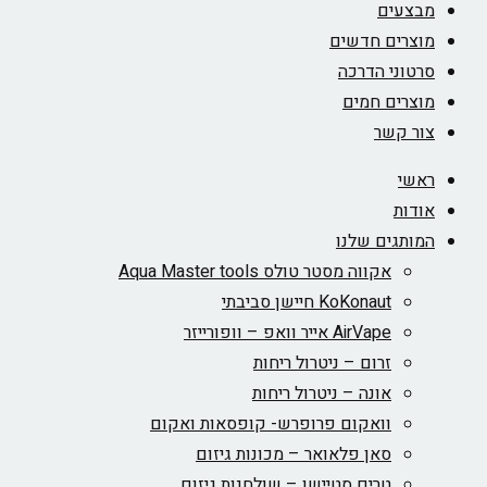
מבצעים
מוצרים חדשים
סרטוני הדרכה
מוצרים חמים
צור קשר
ראשי
אודות
המותגים שלנו
אקווה מסטר טולס Aqua Master tools
KoKonaut חיישן סביבתי
AirVape אייר וואפ – וופורייזר
זרום – ניטרול ריחות
אונה – ניטרול ריחות
וואקום פרופרש- קופסאות ואקום
סאן פלאואר – מכונות גיזום
טרים סטיישן – שולחנות גיזום