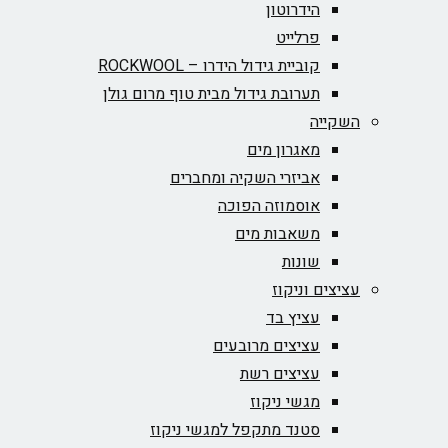
הידרוטון
פרלייט
קוביית גידול הידרו – ROCKWOOL‏
תערובת גידול מבית טוף מרום גולן
השקייה
מאגרון מים
אביזרי השקיה ומחברים
אוסמוזה הפוכה
משאבות מים
שונות
עציצים וניקוז
עציץ בד
עציצים מרובעים
עציצים רשת
מגשי ניקוז
סטנד מתקפל למגשי ניקוז