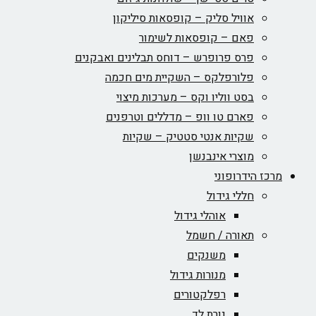
אוויל סליק – קופסאות סיליקון
פאם – קופסאות לשימור
פרס פרופרש – דוחס תבלינים ואבקנים
פלורפלקס – השקיית מים חכמה
בסט ווליו וקס – מערכות מיצוי
פארם טו וופ – מדללים וטרפנים
שקיות אנטי סטטיק – שקיות
מוצרי אינבנשן
מרכז הידרופוני
חללי גידול
אוהלי גידול
תאורה / חשמל
משנקים
מנורות גידול
רפלקטורים
נורת לד