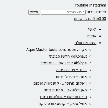
Youtube
Instagram
חיפוש עבור:
חיפוש
0.00
₪
0
עגלת קניות
ראשי
אודות
המותגים שלנו
אקווה מסטר טולס Aqua Master tools
KoKonaut חיישן סביבתי
AirVape אייר וואפ – וופורייזר
זרום – ניטרול ריחות
אונה – ניטרול ריחות
וואקום פרופרש- קופסאות ואקום
סאן פלאואר – מכונות גיזום
טרים סטיישן – שולחנות גיזום
אוויל סליק – קופסאות סיליקון