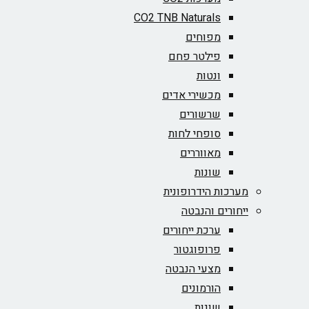
CO2 TNB Naturals
מפוחים
פילטר פחם
ונטות
מכשירי אדים
שרשורים
סופחי לחות
מאווררים
שונות
מערכות הידרופונית
ייחורים והנבטה
ערכת ייחורים
פרופוגטור
מצעי הנבטה
הורמונים
שונות