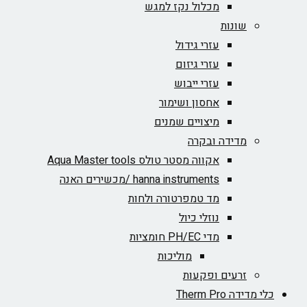
מכלול נקז למגש
שונות
עזרי גידול
עזרי גיזום
עזרי ייבוש
אחסון ושימור
מיצויים שמנים
מדידה ובקרה
אקווה מסטר טולס Aqua Master tools
hanna instruments /מכשירים האנה
מד טמפרטורה ולחות
נוזלי כיול
מדי PH/EC חומציות
מוליכות
זרעים ופקעות
כלי מדידה Therm Pro