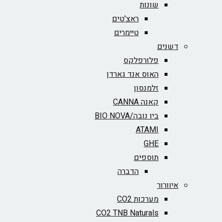
שונות
ראצ'טים
טיימרים
דשנים
פלורפלקס
האוס אנד גארדן
זלמנסון
קאנה CANNA
ביו נובה/BIO NOVA‏
ATAMI
GHE
תוספים
הדברה
איוורור
מערכות CO2
CO2 TNB Naturals