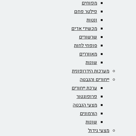
מפוחים
פילטר פחם
ונטות
מכשירי אדים
שרשורים
סופחי לחות
מאווררים
שונות
מערכות הידרופונית
ייחורים והנבטה
ערכת ייחורים
פרופוגטור
מצעי הנבטה
הורמונים
שונות
מצעי גידול