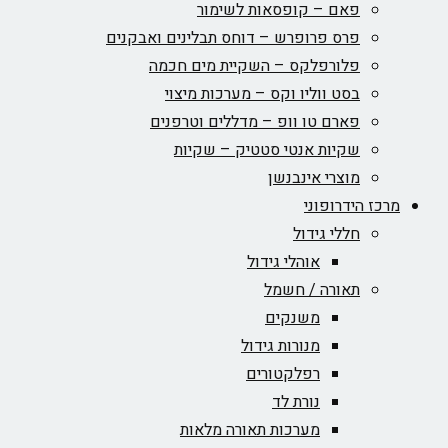
פאם – קופסאות לשימור
פרס פרופרש – דוחס תבלינים ואבקנים
פלורפלקס – השקיית מים חכמה
בסט ווליו וקס – מערכות מיצוי
פארם טו וופ – מדללים וטרפנים
שקיות אנטי סטטיק – שקיות
מוצרי אינבנשן
מרכז הידרופוני
חללי גידול
אוהלי גידול
תאורה / חשמל
משנקים
מנורות גידול
רפלקטורים
נורת לד
מערכות תאורה מלאות