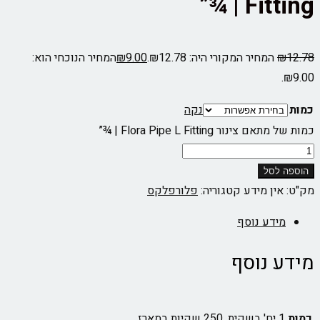
Fitting | ¾”
12.78
₪
המחיר המקורי היה: ₪12.78.
9.00
₪
המחיר הנוכחי הוא:
₪9.00.
כמות
נקה
כמות של מתאם צינור Flora Pipe L Fitting | ¾”
הוספה לסל
מק"ט:
אין מידע
קטגוריה:
פלורפלקס
מידע נוסף
מידע נוסף
כמות
1 יח' בשקית, 250 שקיות במארז