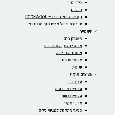
הידרוטון
פרלייט
קוביית גידול הידרו – ROCKWOOL‏
תערובת גידול מבית טוף מרום גולן
השקייה
מאגרון מים
אביזרי השקיה ומחברים
אוסמוזה הפוכה
משאבות מים
שונות
עציצים וניקוז
עציץ בד
עציצים מרובעים
עציצים רשת
מגשי ניקוז
סטנד מתקפל למגשי ניקוז