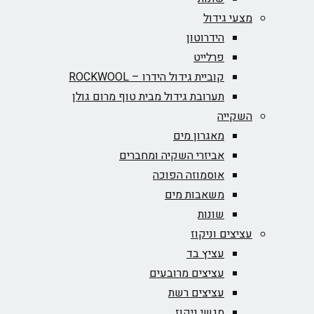
מצעי גידול
הידרוטון
פרלייט
קוביית גידול הידרו – ROCKWOOL‏
תערובת גידול מבית טוף מרום גולן
השקייה
מאגרון מים
אביזרי השקיה ומחברים
אוסמוזה הפוכה
משאבות מים
שונות
עציצים וניקוז
עציץ בד
עציצים מרובעים
עציצים רשת
מגשי ניקוז