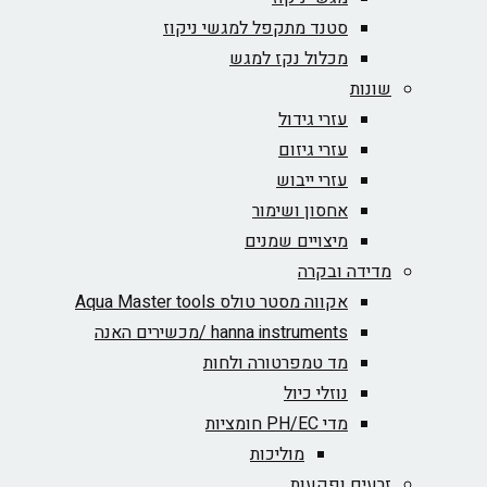
סטנד מתקפל למגשי ניקוז
מכלול נקז למגש
שונות
עזרי גידול
עזרי גיזום
עזרי ייבוש
אחסון ושימור
מיצויים שמנים
מדידה ובקרה
אקווה מסטר טולס Aqua Master tools
hanna instruments /מכשירים האנה
מד טמפרטורה ולחות
נוזלי כיול
מדי PH/EC חומציות
מוליכות
זרעים ופקעות