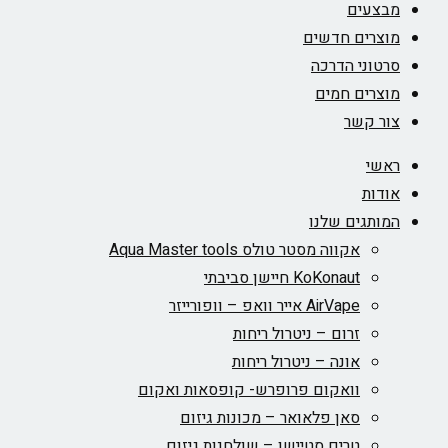
מבצעים
מוצרים חדשים
סרטוני הדרכה
מוצרים חמים
צור קשר
ראשי
אודות
המותגים שלנו
אקווה מסטר טולס Aqua Master tools
KoKonaut חיישן סביבתי
AirVape אייר וואפ – וופורייזר
זרום – ניטרול ריחות
אונה – ניטרול ריחות
וואקום פרופרש- קופסאות ואקום
סאן פלאואר – מכונות גיזום
טרים סטיישן – שולחנות גיזום