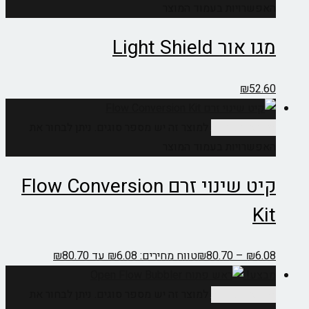
האפשרויות בעמוד המוצר
מגו אור Light Shield
₪
52.60
בחר אפשרויות
למוצר זה יש מספר סוגים. ניתן לבחור את
האפשרויות בעמוד המוצר
קיט שינוי זרם Flow Conversion
Kit
6.08
₪
–
80.70
₪
טווח מחירים: ⁦₪6.08⁩ עד ⁦₪80.70⁩
מבצע!
בחר אפשרויות
למוצר זה יש מספר סוגים. ניתן לבחור את