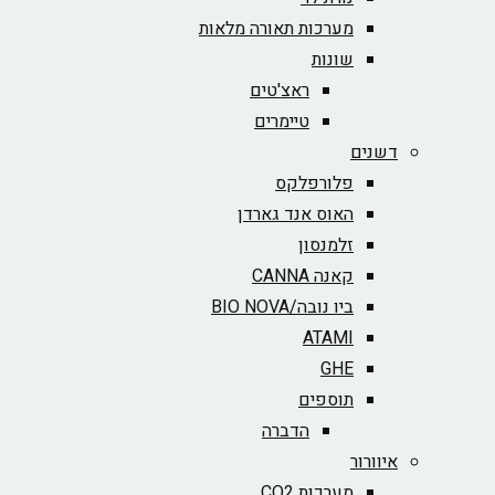
מערכות תאורה מלאות
שונות
ראצ'טים
טיימרים
דשנים
פלורפלקס
האוס אנד גארדן
זלמנסון
קאנה CANNA
ביו נובה/BIO NOVA‏
ATAMI
GHE
תוספים
הדברה
איוורור
מערכות CO2