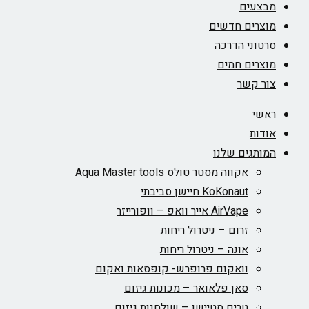
מבצעים
מוצרים חדשים
סרטוני הדרכה
מוצרים חמים
צור קשר
ראשי
אודות
המותגים שלנו
אקווה מסטר טולס Aqua Master tools
KoKonaut חיישן סביבתי
AirVape אייר וואפ – וופורייזר
זרום – ניטרול ריחות
אונה – ניטרול ריחות
וואקום פרופרש- קופסאות ואקום
סאן פלאואר – מכונות גיזום
טרים סטיישן – שולחנות גיזום