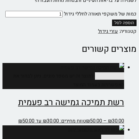
לשמירה על בריאות העיניים והבטחת נוחות העבודה!
כמות של משקפי תאורה לחללי גידול
הוספה לסל
קטגוריה:
עזרי גידול
מוצרים קשורים
בחר אפשרויות
למוצר זה יש מספר סוגים. ניתן לבחור את
האפשרויות בעמוד המוצר
רשת תמיכה גמישה רב פעמית
30.00
₪
–
50.00
₪
טווח מחירים: ⁦₪30.00⁩ עד ⁦₪50.00⁩
הוספה לסל