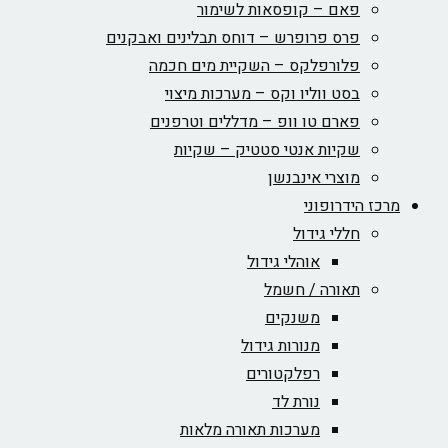
פאם – קופסאות לשימור
פרס פרופרש – דוחס תבלינים ואבקנים
פלורפלקס – השקיית מים חכמה
בסט ווליו וקס – מערכות מיצוי
פארם טו וופ – מדללים וטרפנים
שקיות אנטי סטטיק – שקיות
מוצרי אינבנשן
מרכז הידרופוני
חללי גידול
אוהלי גידול
תאורה / חשמל
משנקים
מנורות גידול
רפלקטורים
נורת לד
מערכות תאורה מלאות