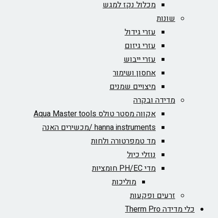
מכלול נקז למגש
שונות
עזרי גידול
עזרי גיזום
עזרי ייבוש
אחסון ושימור
מיצויים שמנים
מדידה ובקרה
אקווה מסטר טולס Aqua Master tools
hanna instruments /מכשירים האנה
מד טמפרטורה ולחות
נוזלי כיול
מדי PH/EC חומציות
מוליכות
זרעים ופקעות
כלי מדידה Therm Pro