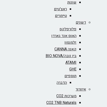
שונות
ראצ'טים
טיימרים
דשנים
פלורפלקס
האוס אנד גארדן
זלמנסון
קאנה CANNA
ביו נובה/BIO NOVA‏
ATAMI
GHE
תוספים
הדברה
איוורור
מערכות CO2
CO2 TNB Naturals