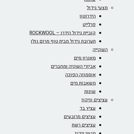
מצעי גידול
הידרוטון
פרלייט
קוביית גידול הידרו – ROCKWOOL‏
תערובת גידול מבית טוף מרום גולן
השקייה
מאגרון מים
אביזרי השקיה ומחברים
אוסמוזה הפוכה
משאבות מים
שונות
עציצים וניקוז
עציץ בד
עציצים מרובעים
עציצים רשת
מגשי ניקוז