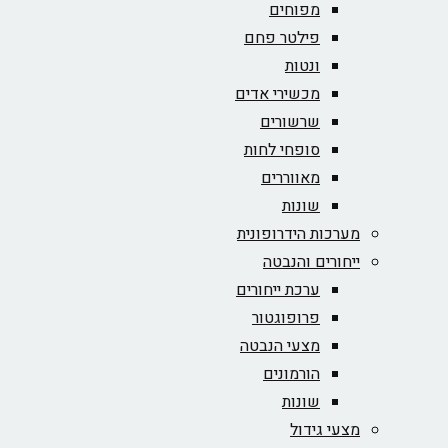
מפוחים
פילטר פחם
ונטות
מכשירי אדים
שרשורים
סופחי לחות
מאווררים
שונות
מערכות הידרופונית
ייחורים והנבטה
ערכת ייחורים
פרופוגטור
מצעי הנבטה
הורמונים
שונות
מצעי גידול