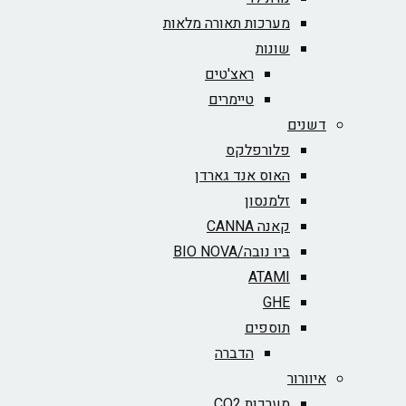
מערכות תאורה מלאות
שונות
ראצ'טים
טיימרים
דשנים
פלורפלקס
האוס אנד גארדן
זלמנסון
קאנה CANNA
ביו נובה/BIO NOVA‏
ATAMI
GHE
תוספים
הדברה
איוורור
מערכות CO2