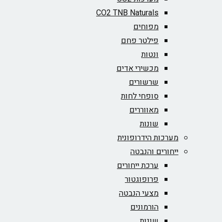
CO2 TNB Naturals
מפוחים
פילטר פחם
ונטות
מכשירי אדים
שרשורים
סופחי לחות
מאווררים
שונות
מערכות הידרופונית
ייחורים והנבטה
ערכת ייחורים
פרופוגטור
מצעי הנבטה
הורמונים
שונות