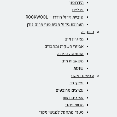
הידרוטון
פרלייט
קוביית גידול הידרו – ROCKWOOL‏
תערובת גידול מבית טוף מרום גולן
השקייה
מאגרון מים
אביזרי השקיה ומחברים
אוסמוזה הפוכה
משאבות מים
שונות
עציצים וניקוז
עציץ בד
עציצים מרובעים
עציצים רשת
מגשי ניקוז
סטנד מתקפל למגשי ניקוז