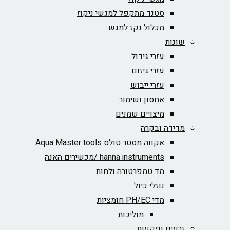
סטנד מתקפל למגשי ניקוז
מכלול נקז למגש
שונות
עזרי גידול
עזרי גיזום
עזרי ייבוש
אחסון ושימור
מיצויים שמנים
מדידה ובקרה
אקווה מסטר טולס Aqua Master tools
hanna instruments /מכשירים האנה
מד טמפרטורה ולחות
נוזלי כיול
מדי PH/EC חומציות
מוליכות
זרעים ופקעות