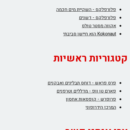
פלורפלקס - השקיית מים חכמה
פלורפלקס - דשנים
אקווה מסטר טולס
Kokonaut הוא חיישן סביבתי
קטגוריות ראשיות
פרס פראש - דוחס תבלינים ואבקנים
פארם טו וופ - מדללים וטרפנים
פרופרש - קופסאות אחסון
המרכז הידרופוני