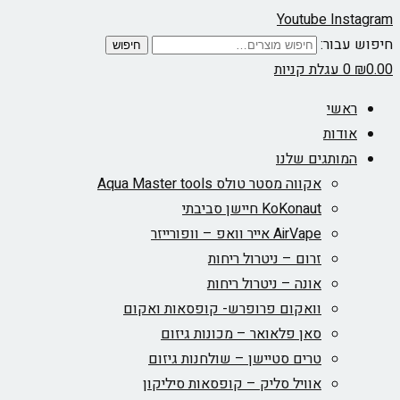
Youtube
Instagram
חיפוש עבור:
חיפוש
0.00
₪
0
עגלת קניות
ראשי
אודות
המותגים שלנו
אקווה מסטר טולס Aqua Master tools
KoKonaut חיישן סביבתי
AirVape אייר וואפ – וופורייזר
זרום – ניטרול ריחות
אונה – ניטרול ריחות
וואקום פרופרש- קופסאות ואקום
סאן פלאואר – מכונות גיזום
טרים סטיישן – שולחנות גיזום
אוויל סליק – קופסאות סיליקון