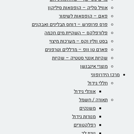
אוויל סליק – קופסאות סיליקון
פאם – קופסאות לשימור
פרס פרופרש – דוחס תבלינים ואבקנים
פלורפלקס – השקיית מים חכמה
בסט ווליו וקס – מערכות מיצוי
פארם טו וופ – מדללים וטרפנים
שקיות אנטי סטטיק – שקיות
מוצרי אינבנשן
מרכז הידרופוני
חללי גידול
אוהלי גידול
תאורה / חשמל
משנקים
מנורות גידול
רפלקטורים
נורת לד