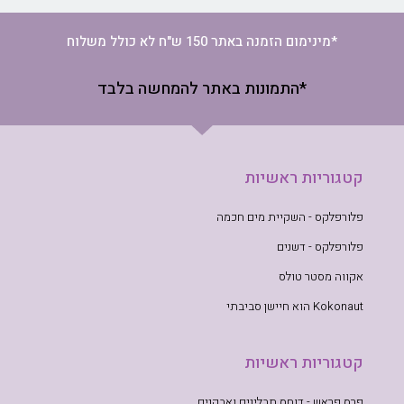
*מינימום הזמנה באתר 150 ש"ח לא כולל משלוח
*התמונות באתר להמחשה בלבד
קטגוריות ראשיות
פלורפלקס - השקיית מים חכמה
פלורפלקס - דשנים
אקווה מסטר טולס
Kokonaut הוא חיישן סביבתי
קטגוריות ראשיות
פרס פראש - דוחס תבלינים ואבקנים