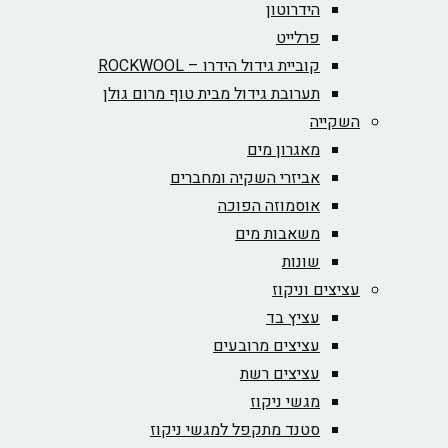
הידרוטון
פרלייט
קוביית גידול הידרו – ROCKWOOL‏
תערובת גידול מבית טוף מרום גולן
השקייה
מאגרון מים
אביזרי השקיה ומחברים
אוסמוזה הפוכה
משאבות מים
שונות
עציצים וניקוז
עציץ בד
עציצים מרובעים
עציצים רשת
מגשי ניקוז
סטנד מתקפל למגשי ניקוז