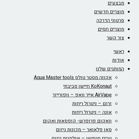
מבצעים
מוצרים חדשים
סרטוני הדרכה
מוצרים חמים
צור קשר
ראשי
אודות
המותגים שלנו
אקווה מסטר טולס Aqua Master tools
KoKonaut חיישן סביבתי
AirVape אייר וואפ – וופורייזר
זרום – ניטרול ריחות
אונה – ניטרול ריחות
וואקום פרופרש- קופסאות ואקום
סאן פלאואר – מכונות גיזום
טרים סטיישן – שולחנות גיזום