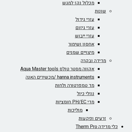
מכלול נקז למגש
שונות
עזרי גידול
עזרי גיזום
עזרי ייבוש
אחסון ושימור
מיצויים שמנים
מדידה ובקרה
אקווה מסטר טולס Aqua Master tools
hanna instruments /מכשירים האנה
מד טמפרטורה ולחות
נוזלי כיול
מדי PH/EC חומציות
מוליכות
זרעים ופקעות
כלי מדידה Therm Pro