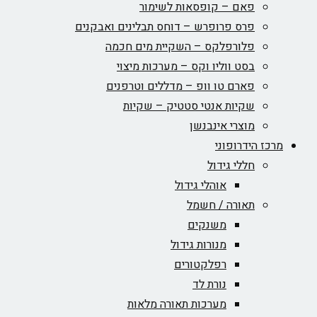
פאם – קופסאות לשימור
פרס פרופרש – דוחס תבלינים ואבקנים
פלורפלקס – השקיית מים חכמה
בסט ווליו וקס – מערכות מיצוי
פארם טו וופ – מדללים וטרפנים
שקיות אנטי סטטיק – שקיות
מוצרי אינבנשן
מרכז הידרופוני
חללי גידול
אוהלי גידול
תאורה / חשמל
משנקים
מנורות גידול
רפלקטורים
נורת לד
מערכות תאורה מלאות