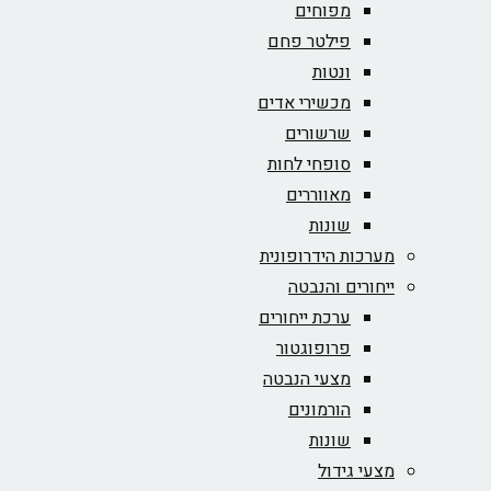
מפוחים
פילטר פחם
ונטות
מכשירי אדים
שרשורים
סופחי לחות
מאווררים
שונות
מערכות הידרופונית
ייחורים והנבטה
ערכת ייחורים
פרופוגטור
מצעי הנבטה
הורמונים
שונות
מצעי גידול