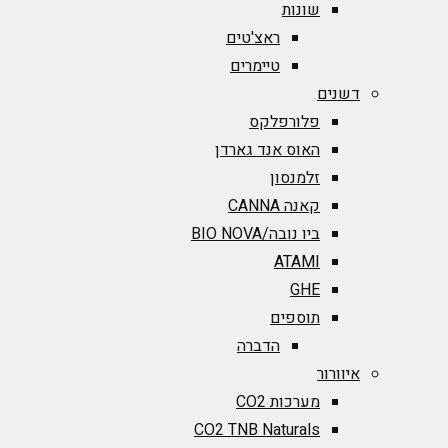
שונות
ראצ'טים
טיימרים
דשנים
פלורפלקס
האוס אנד גארדן
זלמנסון
קאנה CANNA
ביו נובה/BIO NOVA‏
ATAMI
GHE
תוספים
הדברה
איוורור
מערכות CO2
CO2 TNB Naturals