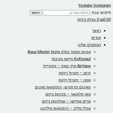
Youtube
Instagram
חיפוש עבור:
חיפוש
0.00
₪
0
עגלת קניות
ראשי
אודות
המותגים שלנו
אקווה מסטר טולס Aqua Master tools
KoKonaut חיישן סביבתי
AirVape אייר וואפ – וופורייזר
זרום – ניטרול ריחות
אונה – ניטרול ריחות
וואקום פרופרש- קופסאות ואקום
סאן פלאואר – מכונות גיזום
טרים סטיישן – שולחנות גיזום
אוויל סליק – קופסאות סיליקון