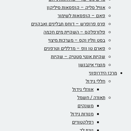
אוויל סליק – קופסאות סיליקון
פאם – קופסאות לשימור
פרס פרופרש – דוחס תבלינים ואבקנים
פלורפלקס – השקיית מים חכמה
בסט ווליו וקס – מערכות מיצוי
פארם טו וופ – מדללים וטרפנים
שקיות אנטי סטטיק – שקיות
מוצרי אינבנשן
מרכז הידרופוני
חללי גידול
אוהלי גידול
תאורה / חשמל
משנקים
מנורות גידול
רפלקטורים
נורת לד