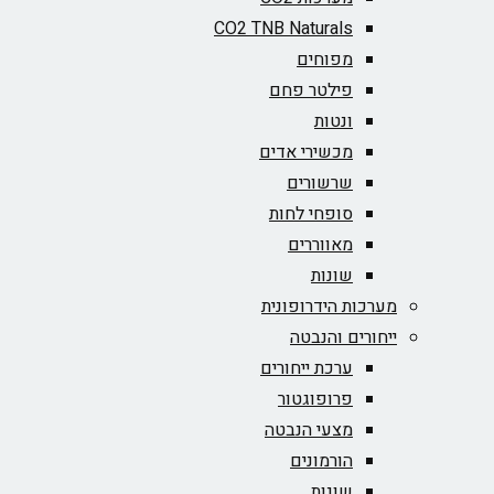
CO2 TNB Naturals
מפוחים
פילטר פחם
ונטות
מכשירי אדים
שרשורים
סופחי לחות
מאווררים
שונות
מערכות הידרופונית
ייחורים והנבטה
ערכת ייחורים
פרופוגטור
מצעי הנבטה
הורמונים
שונות