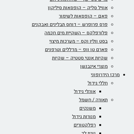
אוויל סליק – קופסאות סיליקון
פאם – קופסאות לשימור
פרס פרופרש – דוחס תבלינים ואבקנים
פלורפלקס – השקיית מים חכמה
בסט ווליו וקס – מערכות מיצוי
פארם טו וופ – מדללים וטרפנים
שקיות אנטי סטטיק – שקיות
מוצרי אינבנשן
מרכז הידרופוני
חללי גידול
אוהלי גידול
תאורה / חשמל
משנקים
מנורות גידול
רפלקטורים
נורת לד