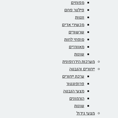
מפוחים
פילטר פחם
ונטות
מכשירי אדים
שרשורים
סופחי לחות
מאווררים
שונות
מערכות הידרופונית
ייחורים והנבטה
ערכת ייחורים
פרופוגטור
מצעי הנבטה
הורמונים
שונות
מצעי גידול