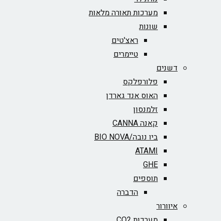
מערכות תאורה מלאות
שונות
ראצ'טים
טיימרים
דשנים
פלורפלקס
האוס אנד גארדן
זלמנסון
קאנה CANNA
ביו נובה/BIO NOVA‏
ATAMI
GHE
תוספים
הדברה
איוורור
מערכות CO2