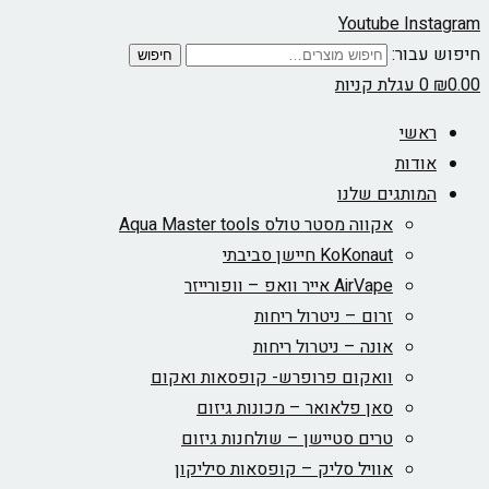
Youtube
Instagram
חיפוש עבור:
חיפוש
0.00
₪
0
עגלת קניות
ראשי
אודות
המותגים שלנו
אקווה מסטר טולס Aqua Master tools
KoKonaut חיישן סביבתי
AirVape אייר וואפ – וופורייזר
זרום – ניטרול ריחות
אונה – ניטרול ריחות
וואקום פרופרש- קופסאות ואקום
סאן פלאואר – מכונות גיזום
טרים סטיישן – שולחנות גיזום
אוויל סליק – קופסאות סיליקון