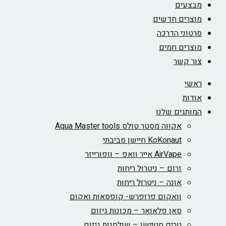
מבצעים
מוצרים חדשים
סרטוני הדרכה
מוצרים חמים
צור קשר
ראשי
אודות
המותגים שלנו
אקווה מסטר טולס Aqua Master tools
KoKonaut חיישן סביבתי
AirVape אייר וואפ – וופורייזר
זרום – ניטרול ריחות
אונה – ניטרול ריחות
וואקום פרופרש- קופסאות ואקום
סאן פלאואר – מכונות גיזום
טרים סטיישן – שולחנות גיזום