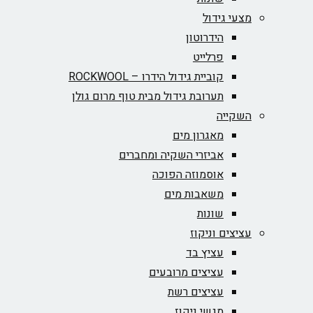
מצעי גידול
הידרוטון
פרלייט
קוביית גידול הידרו – ROCKWOOL‏
תערובת גידול מבית טוף מרום גולן
השקייה
מאגרון מים
אביזרי השקיה ומחברים
אוסמוזה הפוכה
משאבות מים
שונות
עציצים וניקוז
עציץ בד
עציצים מרובעים
עציצים רשת
מגשי ניקוז