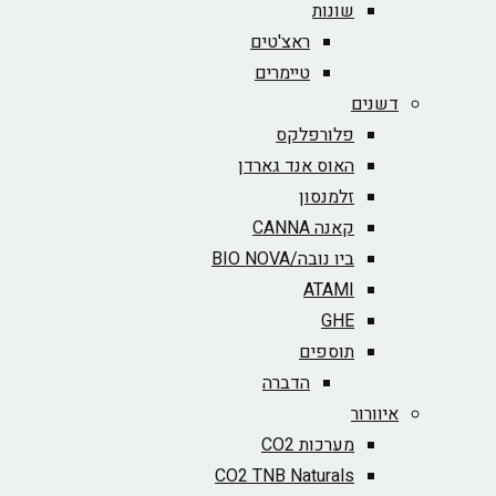
שונות
ראצ'טים
טיימרים
דשנים
פלורפלקס
האוס אנד גארדן
זלמנסון
קאנה CANNA
ביו נובה/BIO NOVA‏
ATAMI
GHE
תוספים
הדברה
איוורור
מערכות CO2
CO2 TNB Naturals