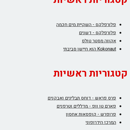
פלורפלקס - השקיית מים חכמה
פלורפלקס - דשנים
אקווה מסטר טולס
Kokonaut הוא חיישן סביבתי
קטגוריות ראשיות
פרס פראש - דוחס תבלינים ואבקנים
פארם טו וופ - מדללים וטרפנים
פרופרש - קופסאות אחסון
המרכז הידרופוני