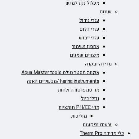
מכלול נקז למגש
שונות
עזרי גידול
עזרי גיזום
עזרי ייבוש
אחסון ושימור
מיצויים שמנים
מדידה ובקרה
אקווה מסטר טולס Aqua Master tools
hanna instruments /מכשירים האנה
מד טמפרטורה ולחות
נוזלי כיול
מדי PH/EC חומציות
מוליכות
זרעים ופקעות
כלי מדידה Therm Pro