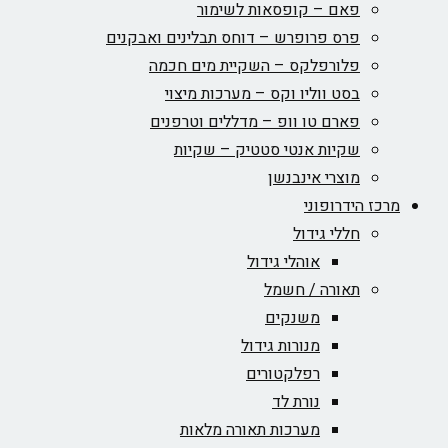
פאם – קופסאות לשימור
פרס פרופרש – דוחס תבלינים ואבקנים
פלורפלקס – השקיית מים חכמה
בסט ווליו וקס – מערכות מיצוי
פארם טו וופ – מדללים וטרפנים
שקיות אנטי סטטיק – שקיות
מוצרי אינבנשן
מרכז הידרופוני
חללי גידול
אוהלי גידול
תאורה / חשמל
משנקים
מנורות גידול
רפלקטורים
נורת לד
מערכות תאורה מלאות