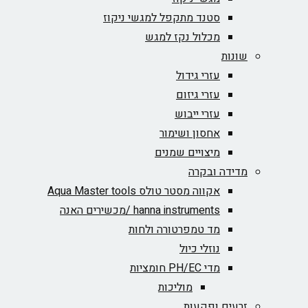
סטנד מתקפל למגשי ניקוז
מכלול נקז למגש
שונות
עזרי גידול
עזרי גיזום
עזרי ייבוש
אחסון ושימור
מיצויים שמנים
מדידה ובקרה
אקווה מסטר טולס Aqua Master tools
hanna instruments /מכשירים האנה
מד טמפרטורה ולחות
נוזלי כיול
מדי PH/EC חומציות
מוליכות
זרעים ופקעות