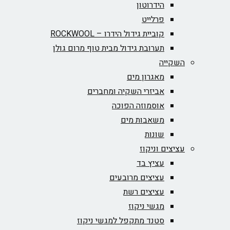
הידרוטון
פרלייט
קוביית גידול הידרו – ROCKWOOL‏
תערובת גידול מבית טוף מרום גולן
השקייה
מאגרון מים
אביזרי השקיה ומחברים
אוסמוזה הפוכה
משאבות מים
שונות
עציצים וניקוז
עציץ בד
עציצים מרובעים
עציצים רשת
מגשי ניקוז
סטנד מתקפל למגשי ניקוז