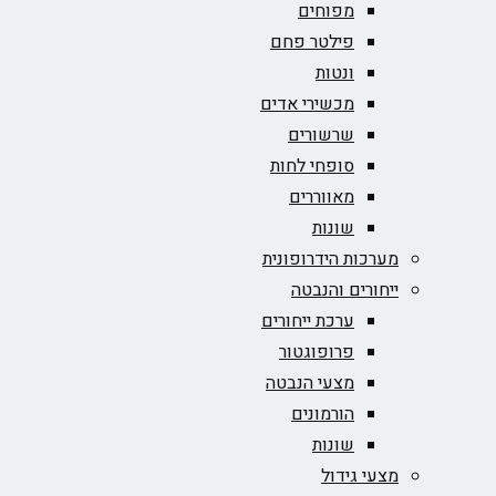
מפוחים
פילטר פחם
ונטות
מכשירי אדים
שרשורים
סופחי לחות
מאווררים
שונות
מערכות הידרופונית
ייחורים והנבטה
ערכת ייחורים
פרופוגטור
מצעי הנבטה
הורמונים
שונות
מצעי גידול