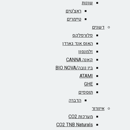
שונות
ראצ'טים
טיימרים
דשנים
פלורפלקס
האוס אנד גארדן
זלמנסון
קאנה CANNA
ביו נובה/BIO NOVA‏
ATAMI
GHE
תוספים
הדברה
איוורור
מערכות CO2
CO2 TNB Naturals