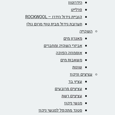
הידרוטון
פרלייט
קוביית גידול הידרו – ROCKWOOL‏
תערובת גידול מבית טוף מרום גולן
השקייה
מאגרון מים
אביזרי השקיה ומחברים
אוסמוזה הפוכה
משאבות מים
שונות
עציצים וניקוז
עציץ בד
עציצים מרובעים
עציצים רשת
מגשי ניקוז
סטנד מתקפל למגשי ניקוז