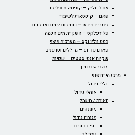
אוויל סליק – קופסאות סיליקון
פאם – קופסאות לשימור
פרס פרופרש – דוחס תבלינים ואבקנים
פלורפלקס – השקיית מים חכמה
בסט ווליו וקס – מערכות מיצוי
פארם טו וופ – מדללים וטרפנים
שקיות אנטי סטטיק – שקיות
מוצרי אינבנשן
מרכז הידרופוני
חללי גידול
אוהלי גידול
תאורה / חשמל
משנקים
מנורות גידול
רפלקטורים
נורת לד