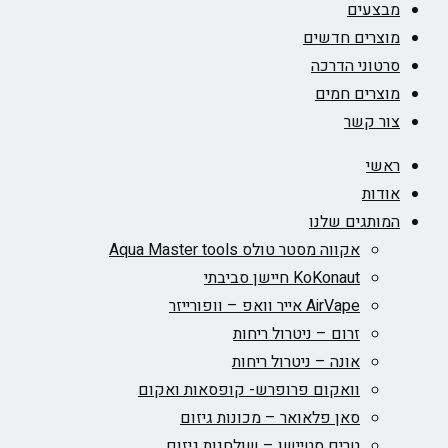
מבצעים
מוצרים חדשים
סרטוני הדרכה
מוצרים חמים
צור קשר
ראשי
אודות
המותגים שלנו
אקווה מסטר טולס Aqua Master tools
KoKonaut חיישן סביבתי
AirVape אייר וואפ – וופורייזר
זרום – ניטרול ריחות
אונה – ניטרול ריחות
וואקום פרופרש- קופסאות ואקום
סאן פלאואר – מכונות גיזום
טרים סטיישן – שולחנות גיזום