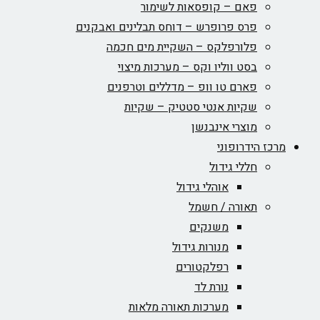
פאם – קופסאות לשימור
פרס פרופרש – דוחס תבלינים ואבקנים
פלורפלקס – השקיית מים חכמה
בסט ווליו וקס – מערכות מיצוי
פארם טו וופ – מדללים וטרפנים
שקיות אנטי סטטיק – שקיות
מוצרי אינבנשן
מרכז הידרופוני
חללי גידול
אוהלי גידול
תאורה / חשמל
משנקים
מנורות גידול
רפלקטורים
נורת לד
מערכות תאורה מלאות