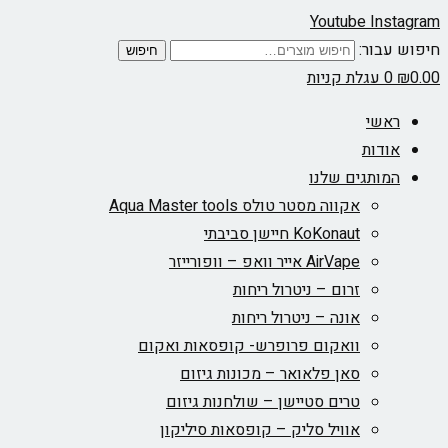
Youtube
Instagram
חיפוש עבור:
חיפוש
0.00
₪
0
עגלת קניות
ראשי
אודות
המותגים שלנו
אקווה מסטר טולס Aqua Master tools
KoKonaut חיישן סביבתי
AirVape אייר וואפ – וופורייזר
זרום – ניטרול ריחות
אונה – ניטרול ריחות
וואקום פרופרש- קופסאות ואקום
סאן פלאואר – מכונות גיזום
טרים סטיישן – שולחנות גיזום
אוויל סליק – קופסאות סיליקון