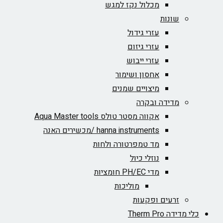
מכלול נקז למגש
שונות
עזרי גידול
עזרי גיזום
עזרי ייבוש
אחסון ושימור
מיצויים שמנים
מדידה ובקרה
אקווה מסטר טולס Aqua Master tools
hanna instruments /מכשירים האנה
מד טמפרטורה ולחות
נוזלי כיול
מדי PH/EC חומציות
מוליכות
זרעים ופקעות
כלי מדידה Therm Pro