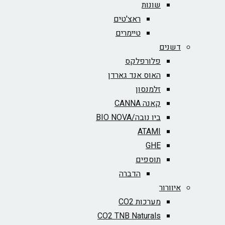
שונות
ראצ'טים
טיימרים
דשנים
פלורפלקס
האוס אנד גארדן
זלמנסון
קאנה CANNA
ביו נובה/BIO NOVA‏
ATAMI
GHE
תוספים
הדברה
איוורור
מערכות CO2
CO2 TNB Naturals