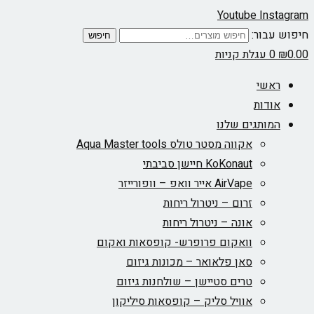
Youtube
Instagram
חיפוש עבור:
חיפוש
0.00
₪
0
עגלת קניות
ראשי
אודות
המותגים שלנו
אקווה מסטר טולס Aqua Master tools
KoKonaut חיישן סביבתי
AirVape אייר וואפ – וופורייזר
זרום – ניטרול ריחות
אונה – ניטרול ריחות
וואקום פרופרש- קופסאות ואקום
סאן פלאואר – מכונות גיזום
טרים סטיישן – שולחנות גיזום
אוויל סליק – קופסאות סיליקון