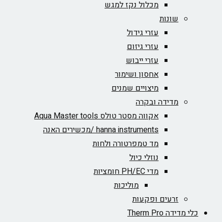
מכלול נקז למגש
שונות
עזרי גידול
עזרי גיזום
עזרי ייבוש
אחסון ושימור
מיצויים שמנים
מדידה ובקרה
אקווה מסטר טולס Aqua Master tools
hanna instruments /מכשירים האנה
מד טמפרטורה ולחות
נוזלי כיול
מדי PH/EC חומציות
מוליכות
זרעים ופקעות
כלי מדידה Therm Pro