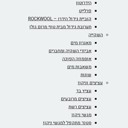
הידרוטון
פרלייט
קוביית גידול הידרו – ROCKWOOL‏
תערובת גידול מבית טוף מרום גולן
השקייה
מאגרון מים
אביזרי השקיה ומחברים
אוסמוזה הפוכה
משאבות מים
שונות
עציצים וניקוז
עציץ בד
עציצים מרובעים
עציצים רשת
מגשי ניקוז
סטנד מתקפל למגשי ניקוז