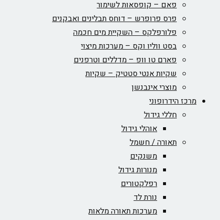
פאם – קופסאות לשימור
פרס פרופרש – דוחס תבלינים ואבקנים
פלורפלקס – השקיית מים חכמה
בסט ווליו וקס – מערכות מיצוי
פארם טו וופ – מדללים וטרפנים
שקיות אנטי סטטיק – שקיות
מוצרי אינבנשן
מרכז הידרופוני
חללי גידול
אוהלי גידול
תאורה / חשמל
משנקים
מנורות גידול
רפלקטורים
נורת לד
מערכות תאורה מלאות