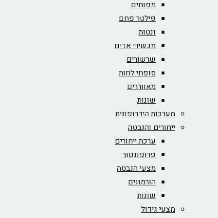
מפוחים
פילטר פחם
ונטות
מכשירי אדים
שרשורים
סופחי לחות
מאווררים
שונות
מערכות הידרופונית
ייחורים והנבטה
ערכת ייחורים
פרופוגטור
מצעי הנבטה
הורמונים
שונות
מצעי גידול