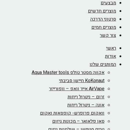
מבצעים
מוצרים חדשים
סרטוני הדרכה
מוצרים חמים
צור קשר
ראשי
אודות
המותגים שלנו
אקווה מסטר טולס Aqua Master tools
KoKonaut חיישן סביבתי
AirVape אייר וואפ – וופורייזר
זרום – ניטרול ריחות
אונה – ניטרול ריחות
וואקום פרופרש- קופסאות ואקום
סאן פלאואר – מכונות גיזום
טרים סטיישן – שולחנות גיזום