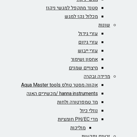
סטנד מתקפל למגשי ניקוז
מכלול נקז למגש
שונות
עזרי גידול
עזרי גיזום
עזרי ייבוש
אחסון ושימור
מיצויים שמנים
מדידה ובקרה
אקווה מסטר טולס Aqua Master tools
hanna instruments /מכשירים האנה
מד טמפרטורה ולחות
נוזלי כיול
מדי PH/EC חומציות
מוליכות
זרעים ופקעות