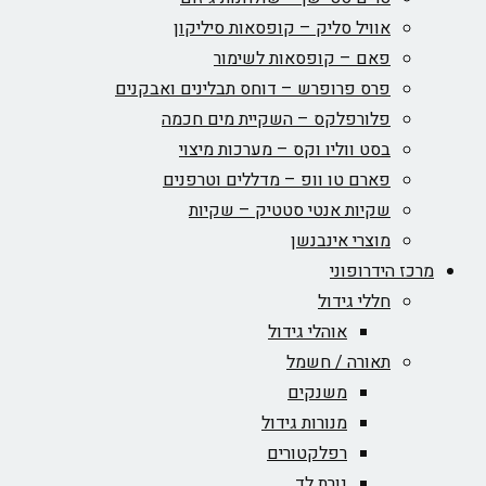
אוויל סליק – קופסאות סיליקון
פאם – קופסאות לשימור
פרס פרופרש – דוחס תבלינים ואבקנים
פלורפלקס – השקיית מים חכמה
בסט ווליו וקס – מערכות מיצוי
פארם טו וופ – מדללים וטרפנים
שקיות אנטי סטטיק – שקיות
מוצרי אינבנשן
מרכז הידרופוני
חללי גידול
אוהלי גידול
תאורה / חשמל
משנקים
מנורות גידול
רפלקטורים
נורת לד