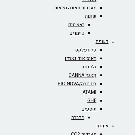
מערכות תאורה מלאות
שונות
ראצ'טים
טיימרים
דשנים
פלורפלקס
האוס אנד גארדן
זלמנסון
קאנה CANNA
ביו נובה/BIO NOVA‏
ATAMI
GHE
תוספים
הדברה
איוורור
מערכות CO2