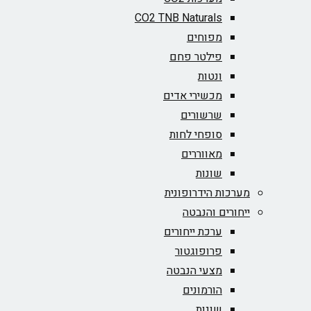
CO2 TNB Naturals
מפוחים
פילטר פחם
ונטות
מכשירי אדים
שרשורים
סופחי לחות
מאווררים
שונות
מערכות הידרופונית
ייחורים והנבטה
ערכת ייחורים
פרופוגטור
מצעי הנבטה
הורמונים
שונות