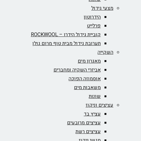
מצעי גידול
הידרוטון
פרלייט
קוביית גידול הידרו – ROCKWOOL‏
תערובת גידול מבית טוף מרום גולן
השקייה
מאגרון מים
אביזרי השקיה ומחברים
אוסמוזה הפוכה
משאבות מים
שונות
עציצים וניקוז
עציץ בד
עציצים מרובעים
עציצים רשת
מגשי ניקוז