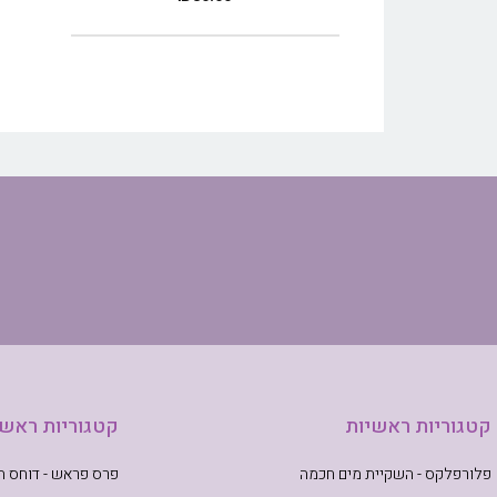
קטגוריות ראשיות
קטגוריות ראשי
פלורפלקס - השקיית מים חכמה
פרס פראש - דוחס תב