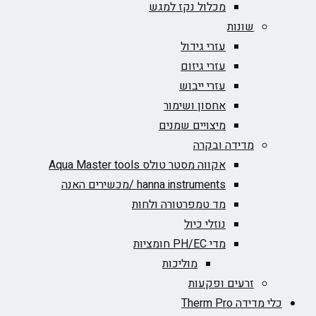
מכלול נקז למגש
שונות
עזרי גידול
עזרי גיזום
עזרי ייבוש
אחסון ושימור
מיצויים שמנים
מדידה ובקרה
אקווה מסטר טולס Aqua Master tools
hanna instruments /מכשירים האנה
מד טמפרטורה ולחות
נוזלי כיול
מדי PH/EC חומציות
מוליכות
זרעים ופקעות
כלי מדידה Therm Pro