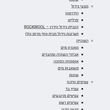
מצעי גידול
הידרוטון
פרלייט
קוביית גידול הידרו – ROCKWOOL‏
תערובת גידול מבית טוף מרום גולן
השקייה
מאגרון מים
אביזרי השקיה ומחברים
אוסמוזה הפוכה
משאבות מים
שונות
עציצים וניקוז
עציץ בד
עציצים מרובעים
עציצים רשת
מגשי ניקוז