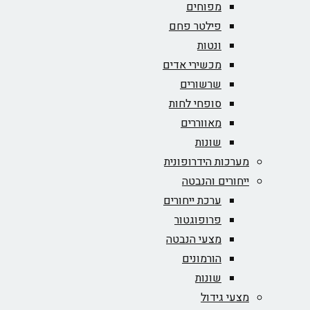
מפוחים
פילטר פחם
ונטות
מכשירי אדים
שרשורים
סופחי לחות
מאווררים
שונות
מערכות הידרופונית
ייחורים והנבטה
ערכת ייחורים
פרופוגטור
מצעי הנבטה
הורמונים
שונות
מצעי גידול