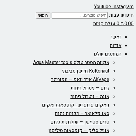
Youtube
Instagram
חיפוש עבור:
חיפוש
0.00
₪
0
עגלת קניות
ראשי
אודות
המותגים שלנו
אקווה מסטר טולס Aqua Master tools
KoKonaut חיישן סביבתי
AirVape אייר וואפ – וופורייזר
זרום – ניטרול ריחות
אונה – ניטרול ריחות
וואקום פרופרש- קופסאות ואקום
סאן פלאואר – מכונות גיזום
טרים סטיישן – שולחנות גיזום
אוויל סליק – קופסאות סיליקון