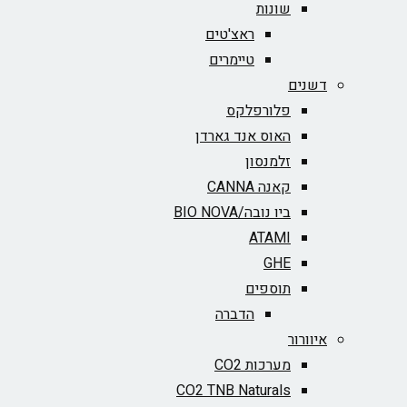
שונות
ראצ'טים
טיימרים
דשנים
פלורפלקס
האוס אנד גארדן
זלמנסון
קאנה CANNA
ביו נובה/BIO NOVA‏
ATAMI
GHE
תוספים
הדברה
איוורור
מערכות CO2
CO2 TNB Naturals