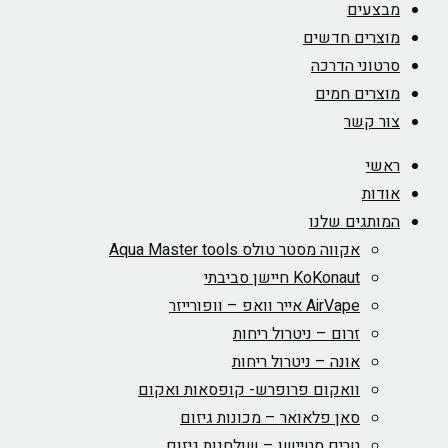
מבצעים
מוצרים חדשים
סרטוני הדרכה
מוצרים חמים
צור קשר
ראשי
אודות
המותגים שלנו
אקווה מסטר טולס Aqua Master tools
KoKonaut חיישן סביבתי
AirVape אייר וואפ – וופורייזר
זרום – ניטרול ריחות
אונה – ניטרול ריחות
וואקום פרופרש- קופסאות ואקום
סאן פלאואר – מכונות גיזום
טרים סטיישן – שולחנות גיזום