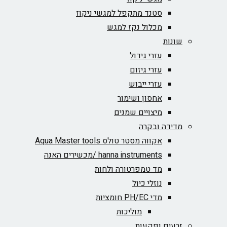
סטנד מתקפל למגשי ניקוז
מכלול נקז למגש
שונות
עזרי גידול
עזרי גיזום
עזרי ייבוש
אחסון ושימור
מיצויים שמנים
מדידה ובקרה
אקווה מסטר טולס Aqua Master tools
hanna instruments /מכשירים האנה
מד טמפרטורה ולחות
נוזלי כיול
מדי PH/EC חומציות
מוליכות
זרעים ופקעות