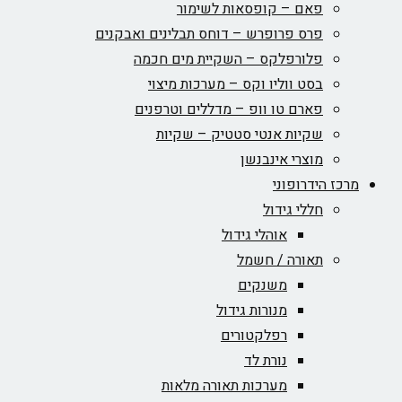
פאם – קופסאות לשימור
פרס פרופרש – דוחס תבלינים ואבקנים
פלורפלקס – השקיית מים חכמה
בסט ווליו וקס – מערכות מיצוי
פארם טו וופ – מדללים וטרפנים
שקיות אנטי סטטיק – שקיות
מוצרי אינבנשן
מרכז הידרופוני
חללי גידול
אוהלי גידול
תאורה / חשמל
משנקים
מנורות גידול
רפלקטורים
נורת לד
מערכות תאורה מלאות