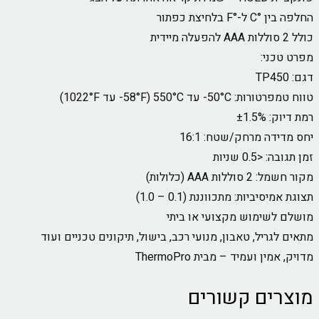
החלפה בין °C ל-°F בלחיצת כפתור
כולל 2 סוללות AAA להפעלה מיידית
מפרט טכני:
דגם: TP450
טווח טמפרטורות: ‎-50°C עד 550°C (‎-58°F עד 1022°F)
רמת דיוק: ±1.5%
יחס מדידה מרחק/שטח: 16:1
זמן תגובה: <0.5 שניות
מקור חשמל: 2 סוללות AAA (כלולות)
תצוגת אמיסיביות: מתכווננת (0.1 – 1.0)
מושלם לשימוש מקצועי או ביתי
מתאים לגריל, טאבון, מנועי רכב, בישול, תיקונים טכניים ועוד
מדויק, אמין ועמיד – מבית ThermoPro
מוצרים קשורים