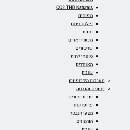
CO2 TNB Naturals
מפוחים
פילטר פחם
ונטות
מכשירי אדים
שרשורים
סופחי לחות
מאווררים
שונות
מערכות הידרופונית
ייחורים והנבטה
ערכת ייחורים
פרופוגטור
מצעי הנבטה
הורמונים
שונות