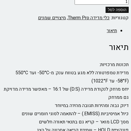
הוספה לסל
קטגוריות:
כלי מדידה Therm Pro
,
מיצויים שמנים
תיאור
תיאור
תכונות מרכזיות:
מדידת טמפרטורה ללא מגע בטווח ענק: מ-‎-50°C ועד 550°C
(‎-58°F עד 1022°F)
יחס מרחק לנקודת מדידה (D:S) של 16:1 – מאפשר מדידה מדויקת
גם ממרחק
דיוק גבוה ומהירות תגובה מהירה במיוחד
כיול אמיסיביות (EMISS.) – להתאמה לסוגי חומרים שונים
מסך LCD מואר – קריא גם בתנאי תאורה חלשים
פונקציית HOLD – שמירת קריאה אחרונה על הצג