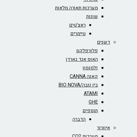
מערכות תאורה מלאות
שונות
ראצ'טים
טיימרים
דשנים
פלורפלקס
האוס אנד גארדן
זלמנסון
קאנה CANNA
ביו נובה/BIO NOVA‏
ATAMI
GHE
תוספים
הדברה
איוורור
מערכות CO2