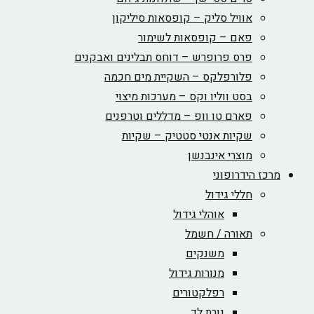
אוויל סליק – קופסאות סיליקון
פאם – קופסאות לשימור
פרס פרופרש – דוחס תבלינים ואבקנים
פלורפלקס – השקיית מים חכמה
בסט ווליו וקס – מערכות מיצוי
פארם טו וופ – מדללים וטרפנים
שקיות אנטי סטטיק – שקיות
מוצרי אינבנשן
מרכז הידרופוני
חללי גידול
אוהלי גידול
תאורה / חשמל
משנקים
מנורות גידול
רפלקטורים
נורת לד