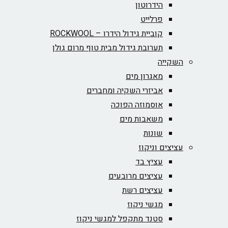
הידרוטון
פרלייט
קוביית גידול הידרו – ROCKWOOL‏
תערובת גידול מבית טוף מרום גולן
השקייה
מאגרון מים
אביזרי השקיה ומחברים
אוסמוזה הפוכה
משאבות מים
שונות
עציצים וניקוז
עציץ בד
עציצים מרובעים
עציצים רשת
מגשי ניקוז
סטנד מתקפל למגשי ניקוז