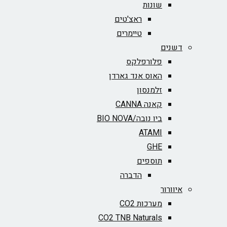
שונות
ראצ'טים
טיימרים
דשנים
פלורפלקס
האוס אנד גארדן
זלמנסון
קאנה CANNA
ביו נובה/BIO NOVA‏
ATAMI
GHE
תוספים
הדברה
איוורור
מערכות CO2
CO2 TNB Naturals