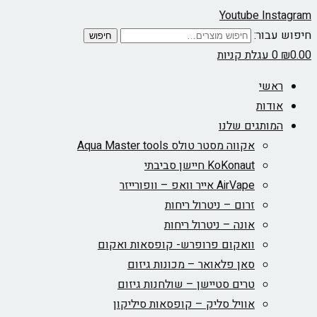
Youtube
Instagram
חיפוש עבור:
חיפוש
0.00
₪
0
עגלת קניות
ראשי
אודות
המותגים שלנו
אקווה מסטר טולס Aqua Master tools
KoKonaut חיישן סביבתי
AirVape אייר וואפ – וופורייזר
זרום – ניטרול ריחות
אונה – ניטרול ריחות
וואקום פרופרש- קופסאות ואקום
סאן פלאואר – מכונות גיזום
טרים סטיישן – שולחנות גיזום
אוויל סליק – קופסאות סיליקון