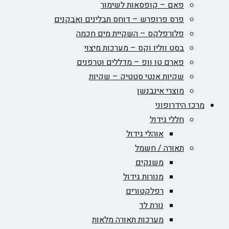
פאם – קופסאות לשימור
פרס פרופרש – דוחס תבלינים ואבקנים
פלורפלקס – השקיית מים חכמה
בסט ווליו וקס – מערכות מיצוי
פארם טו וופ – מדללים וטרפנים
שקיות אנטי סטטיק – שקיות
מוצרי אינבנשן
מרכז הידרופוני
חללי גידול
אוהלי גידול
תאורה / חשמל
משנקים
מנורות גידול
רפלקטורים
נורת לד
מערכות תאורה מלאות