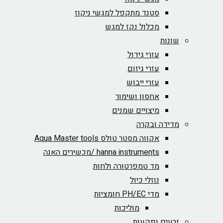
סטנד מתקפל למגשי ניקוז
מכלול נקז למגש
שונות
עזרי גידול
עזרי גיזום
עזרי ייבוש
אחסון ושימור
מיצויים שמנים
מדידה ובקרה
אקווה מסטר טולס Aqua Master tools
hanna instruments /מכשירים האנה
מד טמפרטורה ולחות
נוזלי כיול
מדי PH/EC חומציות
מוליכות
זרעים ופקעות