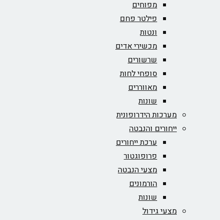
מפוחים
פילטר פחם
ונטות
מכשירי אדים
שרשורים
סופחי לחות
מאווררים
שונות
מערכות הידרופונית
ייחורים והנבטה
ערכת ייחורים
פרופוגטור
מצעי הנבטה
הורמונים
שונות
מצעי גידול