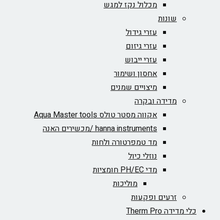
מכלול נקז למגש
שונות
עזרי גידול
עזרי גיזום
עזרי ייבוש
אחסון ושימור
מיצויים שמנים
מדידה ובקרה
אקווה מסטר טולס Aqua Master tools
hanna instruments /מכשירים האנה
מד טמפרטורה ולחות
נוזלי כיול
מדי PH/EC חומציות
מוליכות
זרעים ופקעות
כלי מדידה Therm Pro