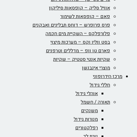
אוויל סליק – קופסאות סיליקון
פאם – קופסאות לשימור
פרס פרופרש – דוחס תבלינים ואבקנים
פלורפלקס – השקיית מים חכמה
בסט ווליו וקס – מערכות מיצוי
פארם טו וופ – מדללים וטרפנים
שקיות אנטי סטטיק – שקיות
מוצרי אינבנשן
מרכז הידרופוני
חללי גידול
אוהלי גידול
תאורה / חשמל
משנקים
מנורות גידול
רפלקטורים
נורת לד