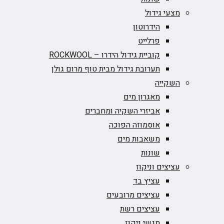
מצעי גידול
הידרוטון
פרלייט
קוביית גידול הידרו – ROCKWOOL‏
תערובת גידול מבית טוף מרום גולן
השקייה
מאגרון מים
אביזרי השקיה ומחברים
אוסמוזה הפוכה
משאבות מים
שונות
עציצים וניקוז
עציץ בד
עציצים מרובעים
עציצים רשת
מגשי ניקוז