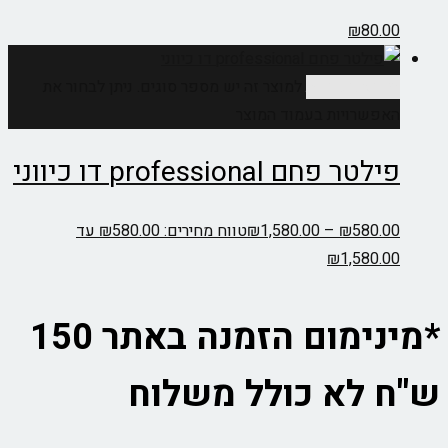
₪
80.00
בחר אפשרויות
למוצר זה יש מספר סוגים. ניתן לבחור את
האפשרויות בעמוד המוצר
פילטר פחם professional דו כיווני
580.00
₪
–
1,580.00
₪
טווח מחירים: ⁦₪580.00⁩ עד
*מינימום הזמנה באתר 150
ש"ח לא כולל משלוח