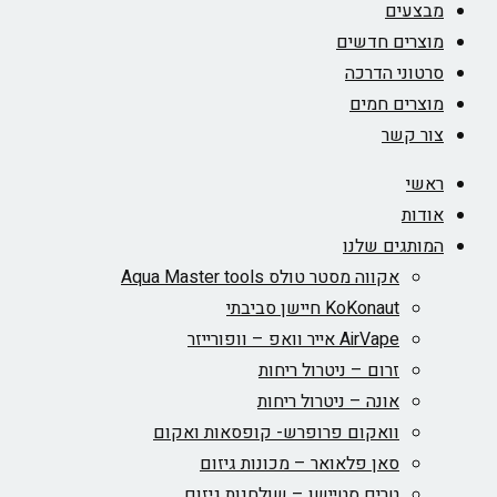
מבצעים
מוצרים חדשים
סרטוני הדרכה
מוצרים חמים
צור קשר
ראשי
אודות
המותגים שלנו
אקווה מסטר טולס Aqua Master tools
KoKonaut חיישן סביבתי
AirVape אייר וואפ – וופורייזר
זרום – ניטרול ריחות
אונה – ניטרול ריחות
וואקום פרופרש- קופסאות ואקום
סאן פלאואר – מכונות גיזום
טרים סטיישן – שולחנות גיזום