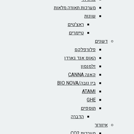
מערכות תאורה מלאות
שונות
ראצ'טים
טיימרים
דשנים
פלורפלקס
האוס אנד גארדן
זלמנסון
קאנה CANNA
ביו נובה/BIO NOVA‏
ATAMI
GHE
תוספים
הדברה
איוורור
מערכות CO2