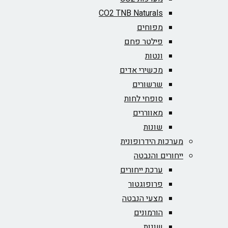
CO2 TNB Naturals
מפוחים
פילטר פחם
ונטות
מכשירי אדים
שרשורים
סופחי לחות
מאווררים
שונות
מערכות הידרופונית
ייחורים והנבטה
ערכת ייחורים
פרופוגטור
מצעי הנבטה
הורמונים
שונות