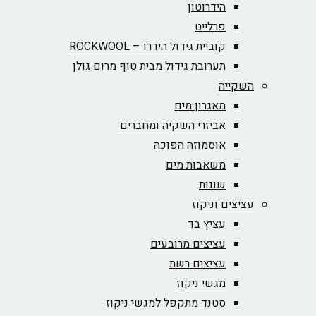
הידרוטון
פרלייט
קוביית גידול הידרו – ROCKWOOL‏
תערובת גידול מבית טוף מרום גולן
השקייה
מאגרון מים
אביזרי השקיה ומחברים
אוסמוזה הפוכה
משאבות מים
שונות
עציצים וניקוז
עציץ בד
עציצים מרובעים
עציצים רשת
מגשי ניקוז
סטנד מתקפל למגשי ניקוז