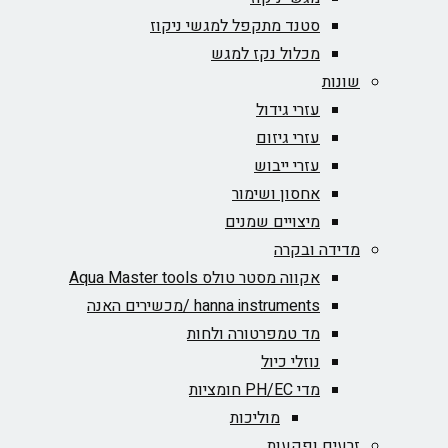
סטנד מתקפל למגשי ניקוז
מכלול נקז למגש
שונות
עזרי גידול
עזרי גיזום
עזרי ייבוש
אחסון ושימור
מיצויים שמנים
מדידה ובקרה
אקווה מסטר טולס Aqua Master tools
hanna instruments /מכשירים האנה
מד טמפרטורה ולחות
נוזלי כיול
מדי PH/EC חומציות
מוליכות
זרעים ופקעות