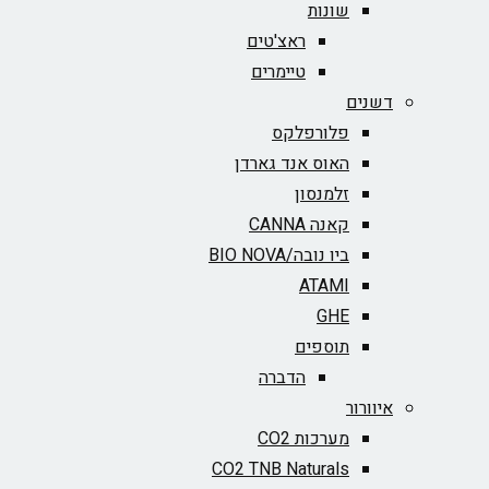
שונות
ראצ'טים
טיימרים
דשנים
פלורפלקס
האוס אנד גארדן
זלמנסון
קאנה CANNA
ביו נובה/BIO NOVA‏
ATAMI
GHE
תוספים
הדברה
איוורור
מערכות CO2
CO2 TNB Naturals