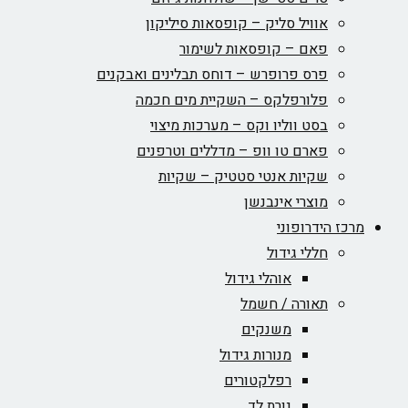
אוויל סליק – קופסאות סיליקון
פאם – קופסאות לשימור
פרס פרופרש – דוחס תבלינים ואבקנים
פלורפלקס – השקיית מים חכמה
בסט ווליו וקס – מערכות מיצוי
פארם טו וופ – מדללים וטרפנים
שקיות אנטי סטטיק – שקיות
מוצרי אינבנשן
מרכז הידרופוני
חללי גידול
אוהלי גידול
תאורה / חשמל
משנקים
מנורות גידול
רפלקטורים
נורת לד