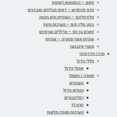
פאם – קופסאות לשימור
פרס פרופרש – דוחס תבלינים ואבקנים
פלורפלקס – השקיית מים חכמה
בסט ווליו וקס – מערכות מיצוי
פארם טו וופ – מדללים וטרפנים
שקיות אנטי סטטיק – שקיות
מוצרי אינבנשן
מרכז הידרופוני
חללי גידול
אוהלי גידול
תאורה / חשמל
משנקים
מנורות גידול
רפלקטורים
נורת לד
מערכות תאורה מלאות