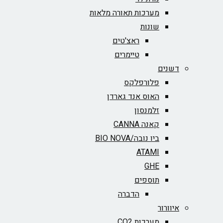
מערכות תאורה מלאות
שונות
ראצ'טים
טיימרים
דשנים
פלורפלקס
האוס אנד גארדן
זלמנסון
קאנה CANNA
ביו נובה/BIO NOVA‏
ATAMI
GHE
תוספים
הדברה
איוורור
מערכות CO2