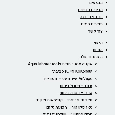
מבצעים
מוצרים חדשים
סרטוני הדרכה
מוצרים חמים
צור קשר
ראשי
אודות
המותגים שלנו
אקווה מסטר טולס Aqua Master tools
KoKonaut חיישן סביבתי
AirVape אייר וואפ – וופורייזר
זרום – ניטרול ריחות
אונה – ניטרול ריחות
וואקום פרופרש- קופסאות ואקום
סאן פלאואר – מכונות גיזום
טרים סטיישן – שולחנות גיזום