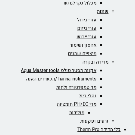
מכלול נקז למגש
שונות
עזרי גידול
עזרי גיזום
עזרי ייבוש
אחסון ושימור
מיצויים שמנים
מדידה ובקרה
אקווה מסטר טולס Aqua Master tools
hanna instruments /מכשירים האנה
מד טמפרטורה ולחות
נוזלי כיול
מדי PH/EC חומציות
מוליכות
זרעים ופקעות
כלי מדידה Therm Pro