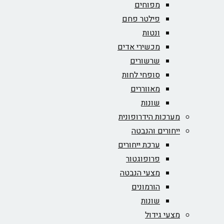
מפוחים
פילטר פחם
ונטות
מכשירי אדים
שרשורים
סופחי לחות
מאווררים
שונות
מערכות הידרופונית
ייחורים והנבטה
ערכת ייחורים
פרופוגטור
מצעי הנבטה
הורמונים
שונות
מצעי גידול