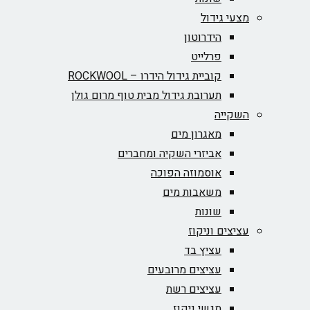
מצעי גידול
הידרוטון
פרלייט
קוביית גידול הידרו – ROCKWOOL‏
תערובת גידול מבית טוף מרום גולן
השקייה
מאגרון מים
אביזרי השקיה ומחברים
אוסמוזה הפוכה
משאבות מים
שונות
עציצים וניקוז
עציץ בד
עציצים מרובעים
עציצים רשת
מגשי ניקוז