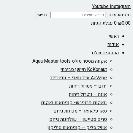
Youtube
Instagram
חיפוש עבור:
חיפוש
0.00
₪
0
עגלת קניות
ראשי
אודות
המותגים שלנו
אקווה מסטר טולס Aqua Master tools
KoKonaut חיישן סביבתי
AirVape אייר וואפ – וופורייזר
זרום – ניטרול ריחות
אונה – ניטרול ריחות
וואקום פרופרש- קופסאות ואקום
סאן פלאואר – מכונות גיזום
טרים סטיישן – שולחנות גיזום
אוויל סליק – קופסאות סיליקון