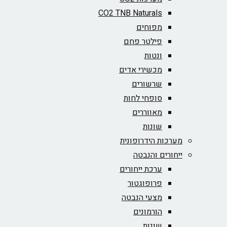
CO2 TNB Naturals
מפוחים
פילטר פחם
ונטות
מכשירי אדים
שרשורים
סופחי לחות
מאווררים
שונות
מערכות הידרופונית
ייחורים והנבטה
ערכת ייחורים
פרופוגטור
מצעי הנבטה
הורמונים
שונות