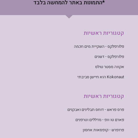
*התמונות באתר להמחשה בלבד
קטגוריות ראשיות
פלורפלקס - השקיית מים חכמה
פלורפלקס - דשנים
אקווה מסטר טולס
Kokonaut הוא חיישן סביבתי
קטגוריות ראשיות
פרס פראש - דוחס תבלינים ואבקנים
פארם טו וופ - מדללים וטרפנים
פרופרש - קופסאות אחסון