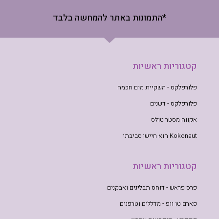
*התמונות באתר להמחשה בלבד
קטגוריות ראשיות
פלורפלקס - השקיית מים חכמה
פלורפלקס - דשנים
אקווה מסטר טולס
Kokonaut הוא חיישן סביבתי
קטגוריות ראשיות
פרס פראש - דוחס תבלינים ואבקנים
פארם טו וופ - מדללים וטרפנים