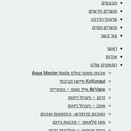
מבצעים
מוצרים חדשים
סרטוני הדרכה
מוצרים חמים
צור קשר
ראשי
אודות
המותגים שלנו
אקווה מסטר טולס Aqua Master tools
KoKonaut חיישן סביבתי
AirVape אייר וואפ – וופורייזר
זרום – ניטרול ריחות
אונה – ניטרול ריחות
וואקום פרופרש- קופסאות ואקום
סאן פלאואר – מכונות גיזום
טרים סטיישן – שולחנות גיזום