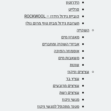
הידרוטון
פרלייט
קוביית גידול הידרו – ROCKWOOL‏
תערובת גידול מבית טוף מרום גולן
השקייה
מאגרון מים
אביזרי השקיה ומחברים
אוסמוזה הפוכה
משאבות מים
שונות
עציצים וניקוז
עציץ בד
עציצים מרובעים
עציצים רשת
מגשי ניקוז
סטנד מתקפל למגשי ניקוז