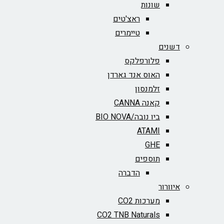
שונות
ראצ'טים
טיימרים
דשנים
פלורפלקס
האוס אנד גארדן
זלמנסון
קאנה CANNA
ביו נובה/BIO NOVA‏
ATAMI
GHE
תוספים
הדברה
איוורור
מערכות CO2
CO2 TNB Naturals