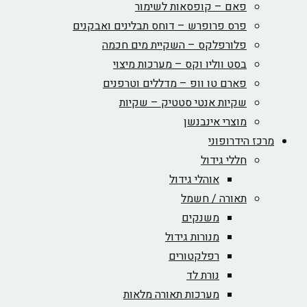
פאם – קופסאות לשימור
פרס פרופרש – דוחס תבלינים ואבקנים
פלורפלקס – השקיית מים חכמה
בסט ווליו וקס – מערכות מיצוי
פארם טו וופ – מדללים וטרפנים
שקיות אנטי סטטיק – שקיות
מוצרי אינבנשן
מרכז הידרופוני
חללי גידול
אוהלי גידול
תאורה / חשמל
משנקים
מנורות גידול
רפלקטורים
נורת לד
מערכות תאורה מלאות