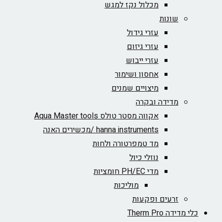
מכלול נקז למגש
שונות
עזרי גידול
עזרי גיזום
עזרי ייבוש
אחסון ושימור
מיצויים שמנים
מדידה ובקרה
אקווה מסטר טולס Aqua Master tools
hanna instruments /מכשירים האנה
מד טמפרטורה ולחות
נוזלי כיול
מדי PH/EC חומציות
מוליכות
זרעים ופקעות
כלי מדידה Therm Pro