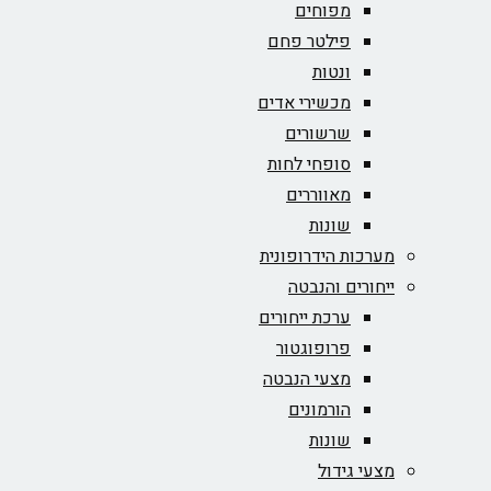
מפוחים
פילטר פחם
ונטות
מכשירי אדים
שרשורים
סופחי לחות
מאווררים
שונות
מערכות הידרופונית
ייחורים והנבטה
ערכת ייחורים
פרופוגטור
מצעי הנבטה
הורמונים
שונות
מצעי גידול