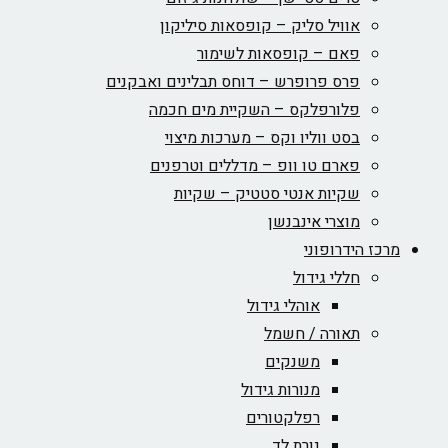
אוויל סליק – קופסאות סיליקון
פאם – קופסאות לשימור
פרס פרופרש – דוחס תבלינים ואבקנים
פלורפלקס – השקיית מים חכמה
בסט ווליו וקס – מערכות מיצוי
פארם טו וופ – מדללים וטרפנים
שקיות אנטי סטטיק – שקיות
מוצרי אינבנשן
מרכז הידרופוני
חללי גידול
אוהלי גידול
תאורה / חשמל
משנקים
מנורות גידול
רפלקטורים
נורת לד