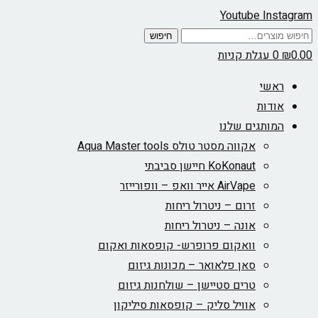
Youtube
Instagram
חיפוש
חיפוש
עבור:
0.00
₪
0
עגלת קניות
ראשי
אודות
המותגים שלנו
אקווה מסטר טולס Aqua Master tools
KoKonaut חיישן סביבתי
AirVape אייר וואפ – וופורייזר
זרום – ניטרול ריחות
אונה – ניטרול ריחות
וואקום פרופרש- קופסאות ואקום
סאן פלאואר – מכונות גיזום
טרים סטיישן – שולחנות גיזום
אוויל סליק – קופסאות סיליקון