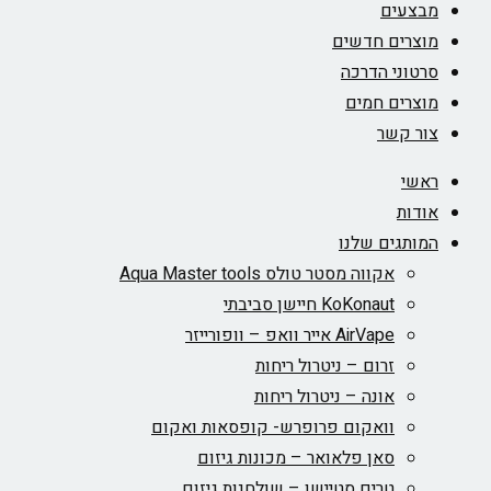
מבצעים
מוצרים חדשים
סרטוני הדרכה
מוצרים חמים
צור קשר
ראשי
אודות
המותגים שלנו
אקווה מסטר טולס Aqua Master tools
KoKonaut חיישן סביבתי
AirVape אייר וואפ – וופורייזר
זרום – ניטרול ריחות
אונה – ניטרול ריחות
וואקום פרופרש- קופסאות ואקום
סאן פלאואר – מכונות גיזום
טרים סטיישן – שולחנות גיזום