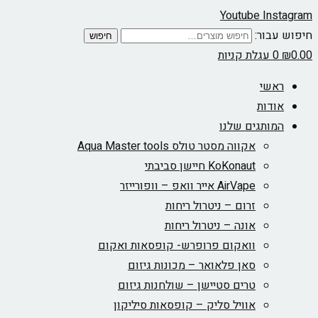
Youtube
Instagram
חיפוש עבור:
חיפוש
0.00
₪
0
עגלת קניות
ראשי
אודות
המותגים שלנו
אקווה מסטר טולס Aqua Master tools
KoKonaut חיישן סביבתי
AirVape אייר וואפ – וופורייזר
זרום – ניטרול ריחות
אונה – ניטרול ריחות
וואקום פרופרש- קופסאות ואקום
סאן פלאואר – מכונות גיזום
טרים סטיישן – שולחנות גיזום
אוויל סליק – קופסאות סיליקון