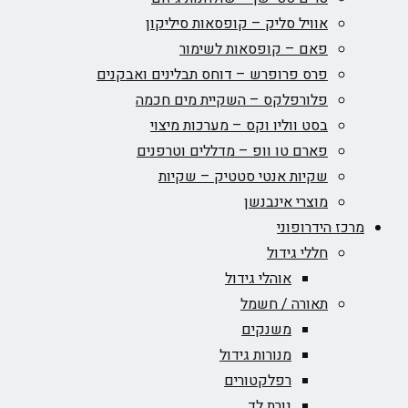
אוויל סליק – קופסאות סיליקון
פאם – קופסאות לשימור
פרס פרופרש – דוחס תבלינים ואבקנים
פלורפלקס – השקיית מים חכמה
בסט ווליו וקס – מערכות מיצוי
פארם טו וופ – מדללים וטרפנים
שקיות אנטי סטטיק – שקיות
מוצרי אינבנשן
מרכז הידרופוני
חללי גידול
אוהלי גידול
תאורה / חשמל
משנקים
מנורות גידול
רפלקטורים
נורת לד