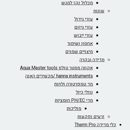
מכלול נקז למגש
שונות
עזרי גידול
עזרי גיזום
עזרי ייבוש
אחסון ושימור
מיצויים שמנים
מדידה ובקרה
אקווה מסטר טולס Aqua Master tools
hanna instruments /מכשירים האנה
מד טמפרטורה ולחות
נוזלי כיול
מדי PH/EC חומציות
מוליכות
זרעים ופקעות
כלי מדידה Therm Pro