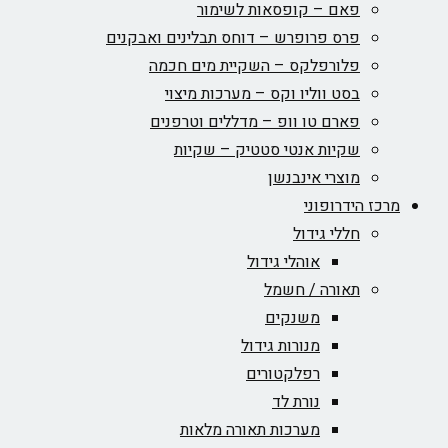
פאם – קופסאות לשימור
פרס פרופרש – דוחס תבלינים ואבקנים
פלורפלקס – השקיית מים חכמה
בסט ווליו וקס – מערכות מיצוי
פארם טו וופ – מדללים וטרפנים
שקיות אנטי סטטיק – שקיות
מוצרי אינבנשן
מרכז הידרופוני
חללי גידול
אוהלי גידול
תאורה / חשמל
משנקים
מנורות גידול
רפלקטורים
נורת לד
מערכות תאורה מלאות