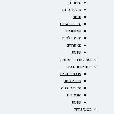
מפוחים
פילטר פחם
ונטות
מכשירי אדים
שרשורים
סופחי לחות
מאווררים
שונות
מערכות הידרופונית
ייחורים והנבטה
ערכת ייחורים
פרופוגטור
מצעי הנבטה
הורמונים
שונות
מצעי גידול