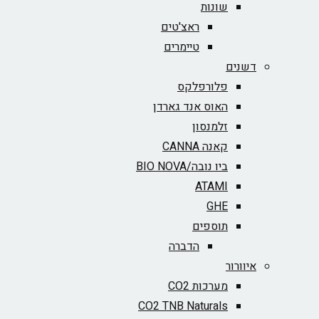
שונות
ראצ'טים
טיימרים
דשנים
פלורפלקס
האוס אנד גארדן
זלמנסון
קאנה CANNA
ביו נובה/BIO NOVA‏
ATAMI
GHE
תוספים
הדברה
איוורור
מערכות CO2
CO2 TNB Naturals