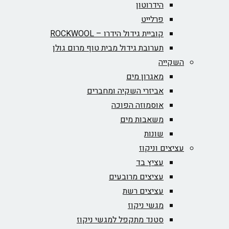
הידרוטון
פרלייט
קוביית גידול הידרו – ROCKWOOL‏
תערובת גידול מבית טוף מרום גולן
השקייה
מאגרון מים
אביזרי השקיה ומחברים
אוסמוזה הפוכה
משאבות מים
שונות
עציצים וניקוז
עציץ בד
עציצים מרובעים
עציצים רשת
מגשי ניקוז
סטנד מתקפל למגשי ניקוז