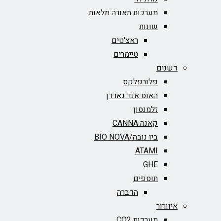
מערכות תאורה מלאות
שונות
ראצ'טים
טיימרים
דשנים
פלורפלקס
האוס אנד גארדן
זלמנסון
קאנה CANNA
ביו נובה/BIO NOVA‏
ATAMI
GHE
תוספים
הדברה
איוורור
מערכות CO2