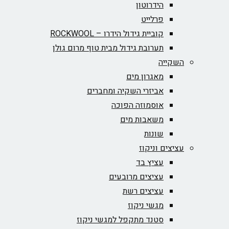
הידרוטון
פרלייט
קוביית גידול הידרו – ROCKWOOL‏
תערובת גידול מבית טוף מרום גולן
השקייה
מאגרון מים
אביזרי השקיה ומחברים
אוסמוזה הפוכה
משאבות מים
שונות
עציצים וניקוז
עציץ בד
עציצים מרובעים
עציצים רשת
מגשי ניקוז
סטנד מתקפל למגשי ניקוז