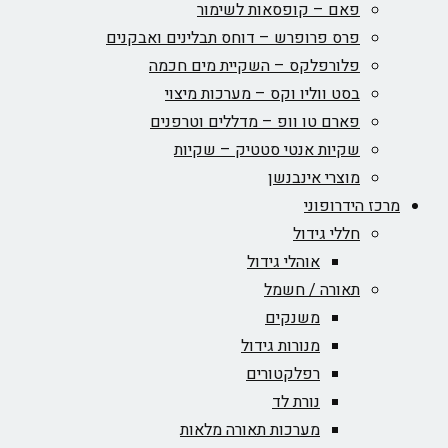
פאם – קופסאות לשימור
פרס פרופרש – דוחס תבלינים ואבקנים
פלורפלקס – השקיית מים חכמה
בסט ווליו וקס – מערכות מיצוי
פארם טו וופ – מדללים וטרפנים
שקיות אנטי סטטיק – שקיות
מוצרי אינבנשן
מרכז הידרופוני
חללי גידול
אוהלי גידול
תאורה / חשמל
משנקים
מנורות גידול
רפלקטורים
נורת לד
מערכות תאורה מלאות