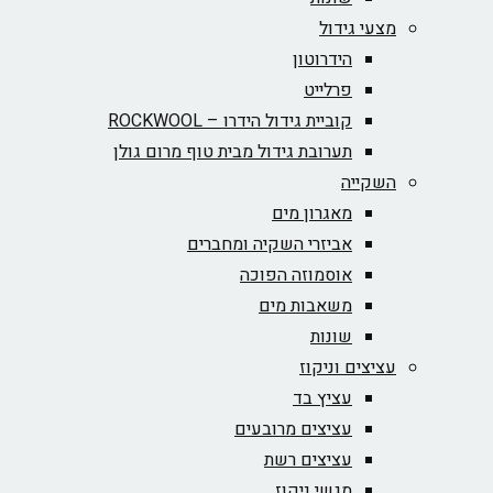
מצעי גידול
הידרוטון
פרלייט
קוביית גידול הידרו – ROCKWOOL‏
תערובת גידול מבית טוף מרום גולן
השקייה
מאגרון מים
אביזרי השקיה ומחברים
אוסמוזה הפוכה
משאבות מים
שונות
עציצים וניקוז
עציץ בד
עציצים מרובעים
עציצים רשת
מגשי ניקוז