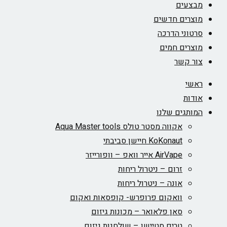
מבצעים
מוצרים חדשים
סרטוני הדרכה
מוצרים חמים
צור קשר
ראשי
אודות
המותגים שלנו
אקווה מסטר טולס Aqua Master tools
KoKonaut חיישן סביבתי
AirVape אייר וואפ – וופורייזר
זרום – ניטרול ריחות
אונה – ניטרול ריחות
וואקום פרופרש- קופסאות ואקום
סאן פלאואר – מכונות גיזום
טרים סטיישן – שולחנות גיזום