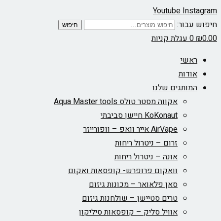
Youtube
Instagram
חיפוש עבור:
חיפוש
0.00
₪
0
עגלת קניות
ראשי
אודות
המותגים שלנו
אקווה מסטר טולס Aqua Master tools
KoKonaut חיישן סביבתי
AirVape אייר וואפ – וופורייזר
זרום – ניטרול ריחות
אונה – ניטרול ריחות
וואקום פרופרש- קופסאות ואקום
סאן פלאואר – מכונות גיזום
טרים סטיישן – שולחנות גיזום
אוויל סליק – קופסאות סיליקון