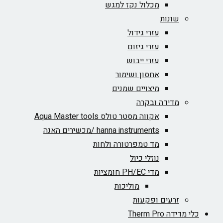
מכלול נקז למגש
שונות
עזרי גידול
עזרי גיזום
עזרי ייבוש
אחסון ושימור
מיצויים שמנים
מדידה ובקרה
אקווה מסטר טולס Aqua Master tools
hanna instruments /מכשירים האנה
מד טמפרטורה ולחות
נוזלי כיול
מדי PH/EC חומציות
מוליכות
זרעים ופקעות
כלי מדידה Therm Pro