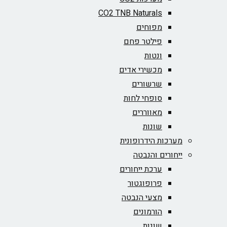
CO2 TNB Naturals
מפוחים
פילטר פחם
ונטות
מכשירי אדים
שרשורים
סופחי לחות
מאווררים
שונות
מערכות הידרופונית
ייחורים והנבטה
ערכת ייחורים
פרופוגטור
מצעי הנבטה
הורמונים
שונות