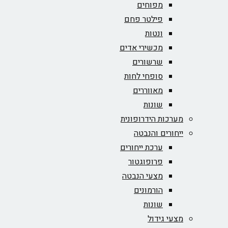
מפוחים
פילטר פחם
ונטות
מכשירי אדים
שרשורים
סופחי לחות
מאווררים
שונות
מערכות הידרופונית
ייחורים והנבטה
ערכת ייחורים
פרופוגטור
מצעי הנבטה
הורמונים
שונות
מצעי גידול