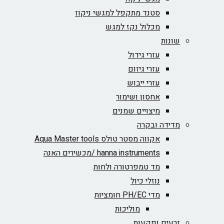
סטנד מתקפל למגשי ניקוז
מכלול נקז למגש
שונות
עזרי גידול
עזרי גיזום
עזרי ייבוש
אחסון ושימור
מיצויים שמנים
מדידה ובקרה
אקווה מסטר טולס Aqua Master tools
hanna instruments /מכשירים האנה
מד טמפרטורה ולחות
נוזלי כיול
מדי PH/EC חומציות
מוליכות
זרעים ופקעות