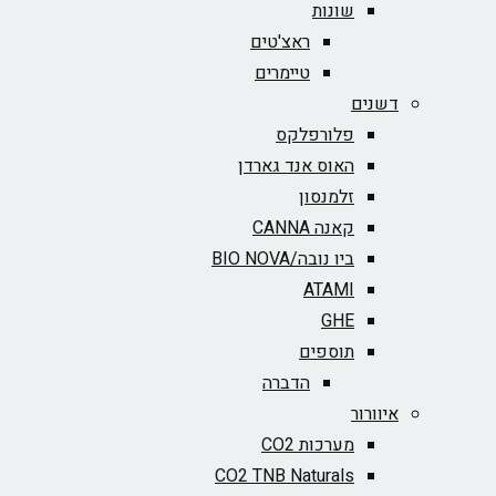
שונות
ראצ'טים
טיימרים
דשנים
פלורפלקס
האוס אנד גארדן
זלמנסון
קאנה CANNA
ביו נובה/BIO NOVA‏
ATAMI
GHE
תוספים
הדברה
איוורור
מערכות CO2
CO2 TNB Naturals