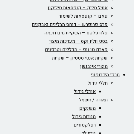
אוויל סליק – קופסאות סיליקון
פאם – קופסאות לשימור
פרס פרופרש – דוחס תבלינים ואבקנים
פלורפלקס – השקיית מים חכמה
בסט ווליו וקס – מערכות מיצוי
פארם טו וופ – מדללים וטרפנים
שקיות אנטי סטטיק – שקיות
מוצרי אינבנשן
מרכז הידרופוני
חללי גידול
אוהלי גידול
תאורה / חשמל
משנקים
מנורות גידול
רפלקטורים
נורת לד