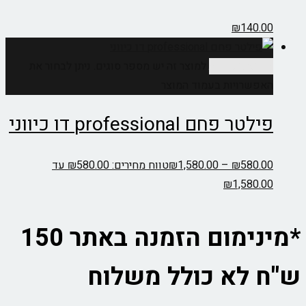
₪
140.00
בחר אפשרויות
למוצר זה יש מספר סוגים. ניתן לבחור את
האפשרויות בעמוד המוצר
פילטר פחם professional דו כיווני
580.00
₪
–
1,580.00
₪
טווח מחירים: ⁦₪580.00⁩ עד
*מינימום הזמנה באתר 150
ש"ח לא כולל משלוח