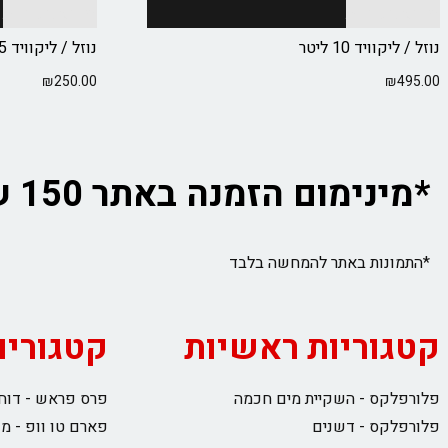
בחר אפשרויות
בחר אפשרויות
נוזל / ליקוויד 10 ליטר
נוזל / ליקוויד 5 ליטר
₪
250.00
₪
495.00
*מינימום הזמנה באתר 150 ש"ח לא כולל משלוח
*התמונות באתר להמחשה בלבד
קטגוריות ראשיות
קטגוריו
פלורפלקס - השקיית מים חכמה
פרס פראש - דוחס
פלורפלקס - דשנים
פארם טו וופ - מ