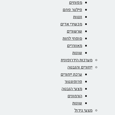
מפוחים
פילטר פחם
ונטות
מכשירי אדים
שרשורים
סופחי לחות
מאווררים
שונות
מערכות הידרופונית
ייחורים והנבטה
ערכת ייחורים
פרופוגטור
מצעי הנבטה
הורמונים
שונות
מצעי גידול