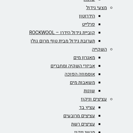
מצעי גידול
הידרוטון
פרלייט
קוביית גידול הידרו – ROCKWOOL‏
תערובת גידול מבית טוף מרום גולן
השקייה
מאגרון מים
אביזרי השקיה ומחברים
אוסמוזה הפוכה
משאבות מים
שונות
עציצים וניקוז
עציץ בד
עציצים מרובעים
עציצים רשת
מגשי ניקוז