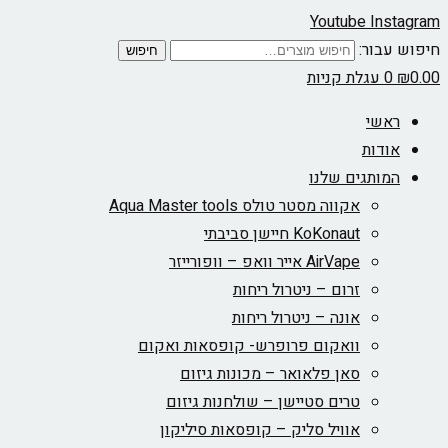
Youtube
In
ור:
חיפוש
עגלת קניות
שי
דות
ותגים שלנו
אקווה מסטר טולס Aqua Master tools
KoKonaut חיישן סביבתי
AirVape אייר וואפ – וופורייזר
זרום – ניטרול ריחות
אונה – ניטרול ריחות
וואקום פרופרש- קופסאות ואקום
סאן פלאואר – מכונות גיזום
טרים סטיישן – שולחנות גיזום
אוויל סליק – קופסאות סיליקון