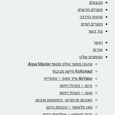
צעים
צרים חדשים
טוני הדרכה
צרים חמים
ר קשר
שי
דות
ותגים שלנו
אקווה מסטר טולס Aqua Master tools
KoKonaut חיישן סביבתי
AirVape אייר וואפ – וופורייזר
זרום – ניטרול ריחות
אונה – ניטרול ריחות
וואקום פרופרש- קופסאות ואקום
סאן פלאואר – מכונות גיזום
טרים סטיישן – שולחנות גיזום