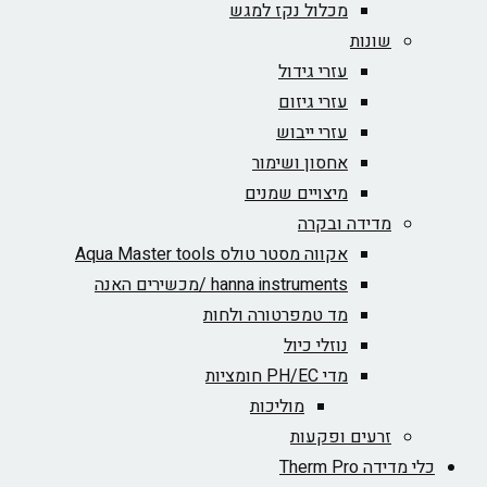
מכלול נקז למגש
שונות
עזרי גידול
עזרי גיזום
עזרי ייבוש
אחסון ושימור
מיצויים שמנים
מדידה ובקרה
אקווה מסטר טולס Aqua Master tools
hanna instruments /מכשירים האנה
מד טמפרטורה ולחות
נוזלי כיול
מדי PH/EC חומציות
מוליכות
זרעים ופקעות
מדידה Therm Pro