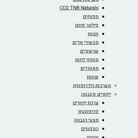
CO2 TNB Naturals
מפוחים
פילטר פחם
ונטות
מכשירי אדים
שרשורים
סופחי לחות
מאווררים
שונות
מערכות הידרופונית
ייחורים והנבטה
ערכת ייחורים
פרופוגטור
מצעי הנבטה
הורמונים
שונות