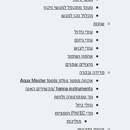
סטנד מתקפל למגשי ניקוז
מכלול נקז למגש
שונות
עזרי גידול
עזרי גיזום
עזרי ייבוש
אחסון ושימור
מיצויים שמנים
מדידה ובקרה
אקווה מסטר טולס Aqua Master tools
hanna instruments /מכשירים האנה
מד טמפרטורה ולחות
נוזלי כיול
מדי PH/EC חומציות
מוליכות
זרעים ופקעות