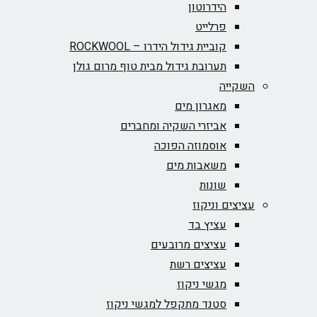
הידרוטון
פרלייט
קוביית גידול הידרו – ROCKWOOL‏
תערובת גידול מבית טוף מרום גולן
השקייה
מאגרון מים
אביזרי השקיה ומחברים
אוסמוזה הפוכה
משאבות מים
שונות
עציצים וניקוז
עציץ בד
עציצים מרובעים
עציצים רשת
מגשי ניקוז
סטנד מתקפל למגשי ניקוז