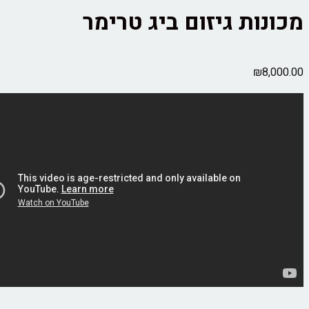
ות גיזום ביג טרימר
₪
8