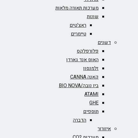
מערכות תאורה מלאות
שונות
ראצ'טים
טיימרים
דשנים
פלורפלקס
האוס אנד גארדן
זלמנסון
קאנה CANNA
ביו נובה/BIO NOVA‏
ATAMI
GHE
תוספים
הדברה
איוורור
מערכות CO2