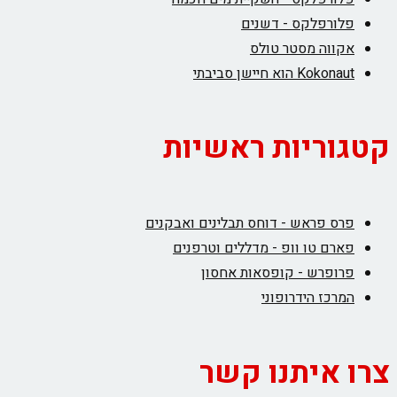
ורפלקס - דשנים
ווה מסטר טולס
Kok הוא חיישן סביבתי
ריות ראשיות
ס פראש - דוחס תבלינים ואבקנים
רם טו וופ - מדללים וטרפנים
ופרש - קופסאות אחסון
רכז הידרופוני
איתנו קשר