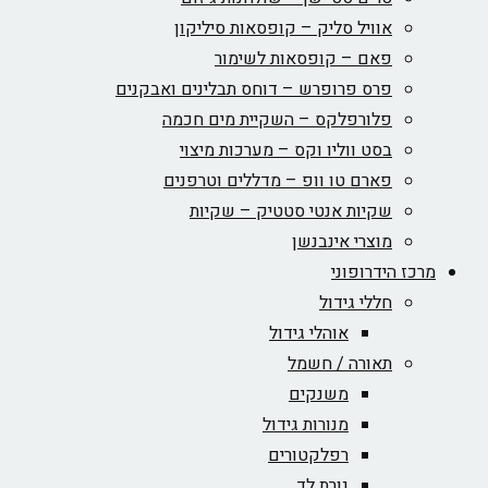
אוויל סליק – קופסאות סיליקון
פאם – קופסאות לשימור
פרס פרופרש – דוחס תבלינים ואבקנים
פלורפלקס – השקיית מים חכמה
בסט ווליו וקס – מערכות מיצוי
פארם טו וופ – מדללים וטרפנים
שקיות אנטי סטטיק – שקיות
מוצרי אינבנשן
כז הידרופוני
חללי גידול
אוהלי גידול
תאורה / חשמל
משנקים
מנורות גידול
רפלקטורים
נורת לד