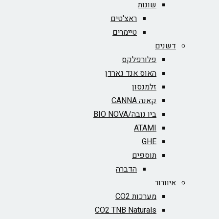
שונות
ראצ'טים
טיימרים
דשנים
פלורפלקס
האוס אנד גארדן
זלמנסון
קאנה CANNA
ביו נובה/BIO NOVA‏
ATAMI
GHE
תוספים
הדברה
איוורור
מערכות CO2
CO2 TNB Naturals