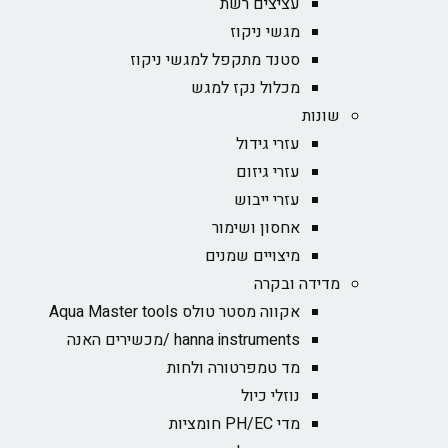
עציצים רשת
מגשי ניקוז
סטנד מתקפל למגשי ניקוז
מכלול נקז למגש
שונות
עזרי גידול
עזרי גיזום
עזרי ייבוש
אחסון ושימור
מיצויים שמנים
מדידה ובקרה
אקווה מסטר טולס Aqua Master tools
hanna instruments /מכשירים האנה
מד טמפרטורה ולחות
נוזלי כיול
מדי PH/EC חומציות