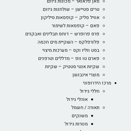
סאן פלאואר – מכונות גיזום
טרים סטיישן – שולחנות גיזום
אוויל סליק – קופסאות סיליקון
פאם – קופסאות לשימור
פרס פרופרש – דוחס תבלינים ואבקנים
פלורפלקס – השקיית מים חכמה
בסט ווליו וקס – מערכות מיצוי
פארם טו וופ – מדללים וטרפנים
שקיות אנטי סטטיק – שקיות
מוצרי אינבנשן
מרכז הידרופוני
חללי גידול
אוהלי גידול
תאורה / חשמל
משנקים
מנורות גידול