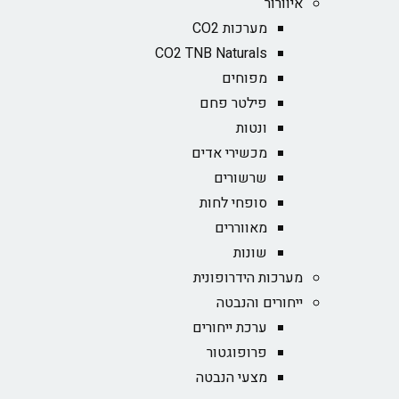
איוורור
מערכות CO2
CO2 TNB Naturals
מפוחים
פילטר פחם
ונטות
מכשירי אדים
שרשורים
סופחי לחות
מאווררים
שונות
מערכות הידרופונית
ייחורים והנבטה
ערכת ייחורים
פרופוגטור
מצעי הנבטה