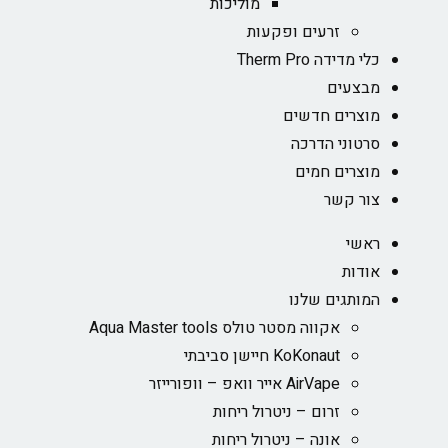
מוליכות
זרעים ופקעות
כלי מדידה Therm Pro
מבצעים
מוצרים חדשים
סרטוני הדרכה
מוצרים חמים
צור קשר
ראשי
אודות
המותגים שלנו
אקווה מסטר טולס Aqua Master tools
KoKonaut חיישן סביבתי
AirVape אייר וואפ – וופורייזר
זרום – ניטרול ריחות
אונה – ניטרול ריחות