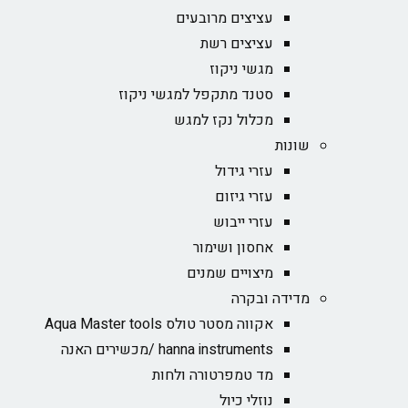
עציצים מרובעים
עציצים רשת
מגשי ניקוז
סטנד מתקפל למגשי ניקוז
מכלול נקז למגש
שונות
עזרי גידול
עזרי גיזום
עזרי ייבוש
אחסון ושימור
מיצויים שמנים
מדידה ובקרה
אקווה מסטר טולס Aqua Master tools
hanna instruments /מכשירים האנה
מד טמפרטורה ולחות
נוזלי כיול