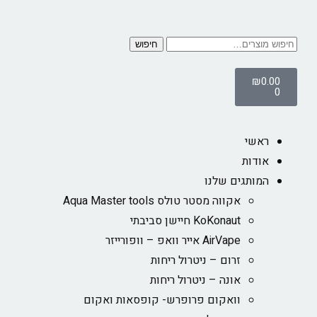
חיפוש
₪
0.00
0
ראשי
אודות
המותגים שלנו
אקווה מסטר טולס Aqua Master tools
KoKonaut חיישן סביבתי
AirVape אייר וואפ – וופורייזר
זרום – ניטרול ריחות
אונה – ניטרול ריחות
וואקום פרופרש- קופסאות ואקום