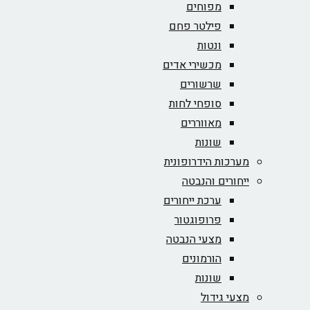
מפוחים
פילטר פחם
ונטות
מכשירי אדים
שרשורים
סופחי לחות
מאווררים
שונות
מערכות הידרופונית
ייחורים והנבטה
ערכת ייחורים
פרופוגטור
מצעי הנבטה
הורמונים
שונות
מצעי גידול