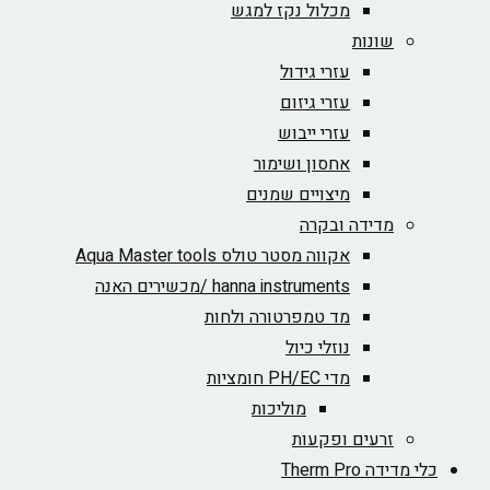
מכלול נקז למגש
שונות
עזרי גידול
עזרי גיזום
עזרי ייבוש
אחסון ושימור
מיצויים שמנים
מדידה ובקרה
אקווה מסטר טולס Aqua Master tools
hanna instruments /מכשירים האנה
מד טמפרטורה ולחות
נוזלי כיול
מדי PH/EC חומציות
מוליכות
זרעים ופקעות
כלי מדידה Therm Pro