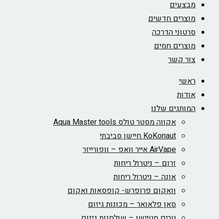
מבצעים
מוצרים חדשים
סרטוני הדרכה
מוצרים חמים
צור קשר
ראשי
אודות
המותגים שלנו
אקווה מסטר טולס Aqua Master tools
KoKonaut חיישן סביבתי
AirVape אייר וואפ – וופורייזר
זרום – ניטרול ריחות
אונה – ניטרול ריחות
וואקום פרופרש- קופסאות ואקום
סאן פלאואר – מכונות גיזום
טרים סטיישן – שולחנות גיזום