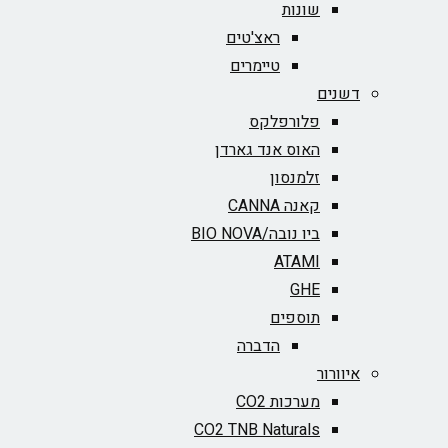
שונות
ראצ'טים
טיימרים
דשנים
פלורפלקס
האוס אנד גארדן
זלמנסון
קאנה CANNA
ביו נובה/BIO NOVA‏
ATAMI
GHE
תוספים
הדברה
איוורור
מערכות CO2
CO2 TNB Naturals