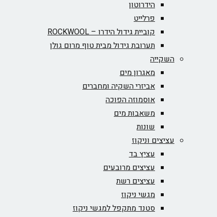
הידרוטון
פרלייט
קוביית גידול הידרו – ROCKWOOL‏
תערובת גידול מבית טוף מרום גולן
השקייה
מאגרון מים
אביזרי השקיה ומחברים
אוסמוזה הפוכה
משאבות מים
שונות
עציצים וניקוז
עציץ בד
עציצים מרובעים
עציצים רשת
מגשי ניקוז
סטנד מתקפל למגשי ניקוז