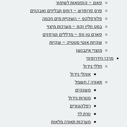
פאם – קופסאות לשימור
פרס פרופרש – דוחס תבלינים ואבקנים
פלורפלקס – השקיית מים חכמה
בסט ווליו וקס – מערכות מיצוי
פארם טו וופ – מדללים וטרפנים
שקיות אנטי סטטיק – שקיות
מוצרי אינבנשן
מרכז הידרופוני
חללי גידול
אוהלי גידול
תאורה / חשמל
משנקים
מנורות גידול
רפלקטורים
נורת לד
מערכות תאורה מלאות