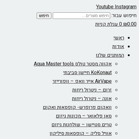
Youtube
Instagram
חיפוש עבור:
חיפוש
0.00
₪
0
עגלת קניות
ראשי
אודות
המותגים שלנו
אקווה מסטר טולס Aqua Master tools
KoKonaut חיישן סביבתי
AirVape אייר וואפ – וופורייזר
זרום – ניטרול ריחות
אונה – ניטרול ריחות
וואקום פרופרש- קופסאות ואקום
סאן פלאואר – מכונות גיזום
טרים סטיישן – שולחנות גיזום
אוויל סליק – קופסאות סיליקון