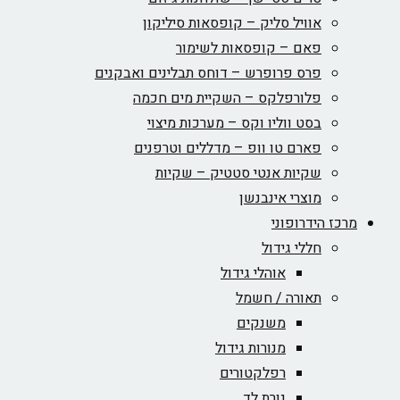
אוויל סליק – קופסאות סיליקון
פאם – קופסאות לשימור
פרס פרופרש – דוחס תבלינים ואבקנים
פלורפלקס – השקיית מים חכמה
בסט ווליו וקס – מערכות מיצוי
פארם טו וופ – מדללים וטרפנים
שקיות אנטי סטטיק – שקיות
מוצרי אינבנשן
מרכז הידרופוני
חללי גידול
אוהלי גידול
תאורה / חשמל
משנקים
מנורות גידול
רפלקטורים
נורת לד