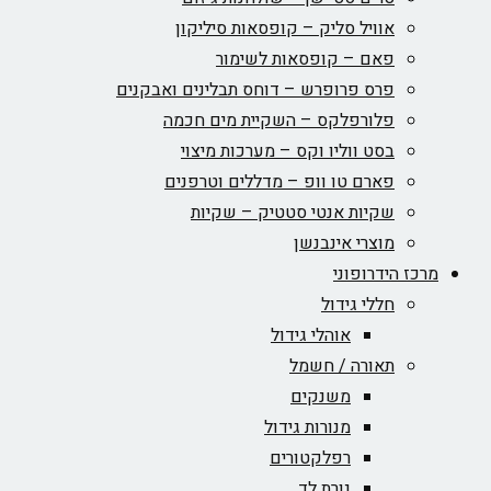
אוויל סליק – קופסאות סיליקון
פאם – קופסאות לשימור
פרס פרופרש – דוחס תבלינים ואבקנים
פלורפלקס – השקיית מים חכמה
בסט ווליו וקס – מערכות מיצוי
פארם טו וופ – מדללים וטרפנים
שקיות אנטי סטטיק – שקיות
מוצרי אינבנשן
מרכז הידרופוני
חללי גידול
אוהלי גידול
תאורה / חשמל
משנקים
מנורות גידול
רפלקטורים
נורת לד