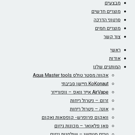
מבצעים
מוצרים חדשים
סרטוני הדרכה
מוצרים חמים
צור קשר
ראשי
אודות
המותגים שלנו
אקווה מסטר טולס Aqua Master tools
KoKonaut חיישן סביבתי
AirVape אייר וואפ – וופורייזר
זרום – ניטרול ריחות
אונה – ניטרול ריחות
וואקום פרופרש- קופסאות ואקום
סאן פלאואר – מכונות גיזום
טרים סטיישן – שולחנות גיזום