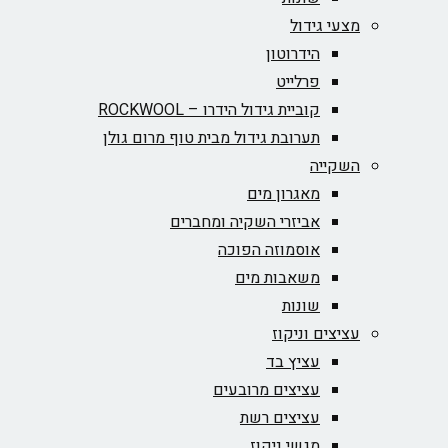
מצעי גידול
הידרוטון
פרלייט
קוביית גידול הידרו – ROCKWOOL‏
תערובת גידול מבית טוף מרום גולן
השקייה
מאגרון מים
אביזרי השקיה ומחברים
אוסמוזה הפוכה
משאבות מים
שונות
עציצים וניקוז
עציץ בד
עציצים מרובעים
עציצים רשת
מגשי ניקוז