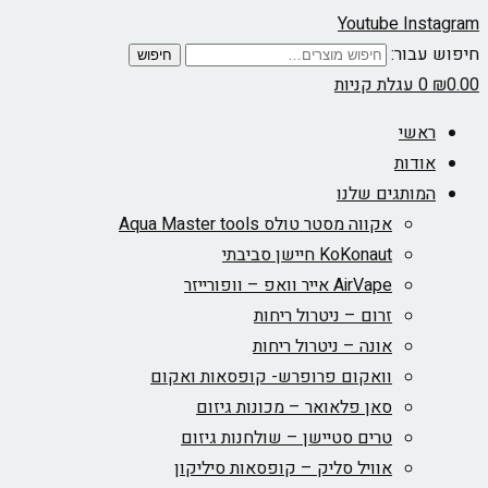
Youtube
Instagram
חיפוש עבור:
חיפוש
0.00
₪
0
עגלת קניות
ראשי
אודות
המותגים שלנו
אקווה מסטר טולס Aqua Master tools
KoKonaut חיישן סביבתי
AirVape אייר וואפ – וופורייזר
זרום – ניטרול ריחות
אונה – ניטרול ריחות
וואקום פרופרש- קופסאות ואקום
סאן פלאואר – מכונות גיזום
טרים סטיישן – שולחנות גיזום
אוויל סליק – קופסאות סיליקון