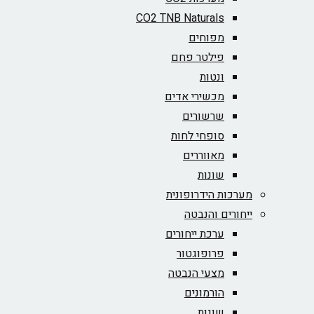
CO2 TNB Naturals
מפוחים
פילטר פחם
ונטות
מכשירי אדים
שרשורים
סופחי לחות
מאווררים
שונות
מערכות הידרופונית
ייחורים והנבטה
ערכת ייחורים
פרופוגטור
מצעי הנבטה
הורמונים
שונות