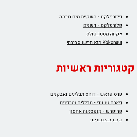
פלורפלקס - השקיית מים חכמה
פלורפלקס - דשנים
אקווה מסטר טולס
Kokonaut הוא חיישן סביבתי
קטגוריות ראשיות
פרס פראש - דוחס תבלינים ואבקנים
פארם טו וופ - מדללים וטרפנים
פרופרש - קופסאות אחסון
המרכז הידרופוני