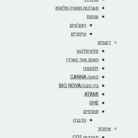
מערכות תאורה מלאות
שונות
ראצ'טים
טיימרים
דשנים
פלורפלקס
האוס אנד גארדן
זלמנסון
קאנה CANNA
ביו נובה/BIO NOVA‏
ATAMI
GHE
תוספים
הדברה
איוורור
מערכות CO2