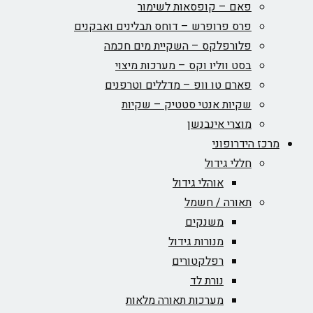
פאם – קופסאות לשימור
פרס פרופרש – דוחס תבלינים ואבקנים
פלורפלקס – השקיית מים חכמה
בסט ווליו וקס – מערכות מיצוי
פארם טו וופ – מדללים וטרפנים
שקיות אנטי סטטיק – שקיות
מוצרי אינבנשן
מרכז הידרופוני
חללי גידול
אוהלי גידול
תאורה / חשמל
משנקים
מנורות גידול
רפלקטורים
נורת לד
מערכות תאורה מלאות