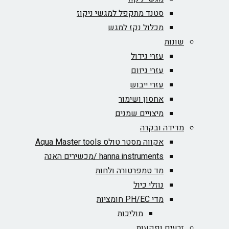
סטנד מתקפל למגשי ניקוז
מכלול נקז למגש
שונות
עזרי גידול
עזרי גיזום
עזרי ייבוש
אחסון ושימור
מיצויים שמנים
מדידה ובקרה
אקווה מסטר טולס Aqua Master tools
hanna instruments /מכשירים האנה
מד טמפרטורה ולחות
נוזלי כיול
מדי PH/EC חומציות
מוליכות
זרעים ופקעות