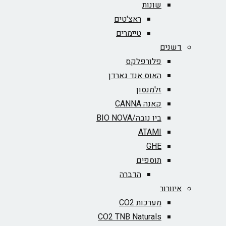
שונות
ראצ'טים
טיימרים
דשנים
פלורפלקס
האוס אנד גארדן
זלמנסון
קאנה CANNA
ביו נובה/BIO NOVA‏
ATAMI
GHE
תוספים
הדברה
איוורור
מערכות CO2
CO2 TNB Naturals