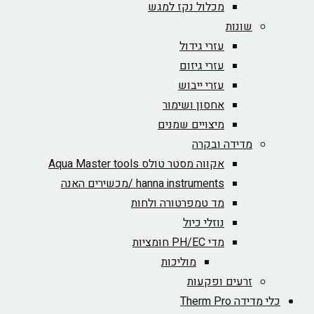
מכלול נקז למגש
שונות
עזרי גידול
עזרי גיזום
עזרי ייבוש
אחסון ושימור
מיצויים שמנים
מדידה ובקרה
אקווה מסטר טולס Aqua Master tools
hanna instruments /מכשירים האנה
מד טמפרטורה ולחות
נוזלי כיול
מדי PH/EC חומציות
מוליכות
זרעים ופקעות
כלי מדידה Therm Pro