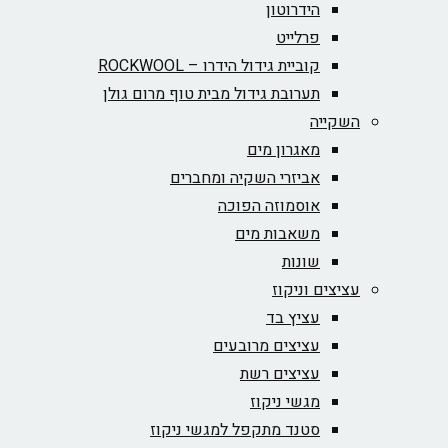
הידרוטון
פרלייט
קוביית גידול הידרו – ROCKWOOL‏
תערובת גידול מבית טוף מרום גולן
השקייה
מאגרון מים
אביזרי השקיה ומחברים
אוסמוזה הפוכה
משאבות מים
שונות
עציצים וניקוז
עציץ בד
עציצים מרובעים
עציצים רשת
מגשי ניקוז
סטנד מתקפל למגשי ניקוז