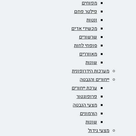
מפוחים
פילטר פחם
ונטות
מכשירי אדים
שרשורים
סופחי לחות
מאווררים
שונות
מערכות הידרופונית
ייחורים והנבטה
ערכת ייחורים
פרופוגטור
מצעי הנבטה
הורמונים
שונות
מצעי גידול