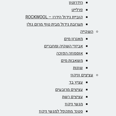
הידרוטון
פרלייט
קוביית גידול הידרו – ROCKWOOL‏
תערובת גידול מבית טוף מרום גולן
השקייה
מאגרון מים
אביזרי השקיה ומחברים
אוסמוזה הפוכה
משאבות מים
שונות
עציצים וניקוז
עציץ בד
עציצים מרובעים
עציצים רשת
מגשי ניקוז
סטנד מתקפל למגשי ניקוז