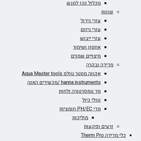
מכלול נקז למגש
שונות
עזרי גידול
עזרי גיזום
עזרי ייבוש
אחסון ושימור
מיצויים שמנים
מדידה ובקרה
אקווה מסטר טולס Aqua Master tools
hanna instruments /מכשירים האנה
מד טמפרטורה ולחות
נוזלי כיול
מדי PH/EC חומציות
מוליכות
זרעים ופקעות
כלי מדידה Therm Pro