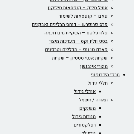
אוויל סליק – קופסאות סיליקון
פאם – קופסאות לשימור
פרס פרופרש – דוחס תבלינים ואבקנים
פלורפלקס – השקיית מים חכמה
בסט ווליו וקס – מערכות מיצוי
פארם טו וופ – מדללים וטרפנים
שקיות אנטי סטטיק – שקיות
מוצרי אינבנשן
מרכז הידרופוני
חללי גידול
אוהלי גידול
תאורה / חשמל
משנקים
מנורות גידול
רפלקטורים
נורת לד