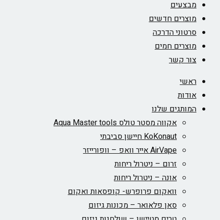
מבצעים
מוצרים חדשים
סרטוני הדרכה
מוצרים חמים
צור קשר
ראשי
אודות
המותגים שלנו
אקווה מסטר טולס Aqua Master tools
KoKonaut חיישן סביבתי
AirVape אייר וואפ – וופורייזר
זרום – ניטרול ריחות
אונה – ניטרול ריחות
וואקום פרופרש- קופסאות ואקום
סאן פלאואר – מכונות גיזום
טרים סטיישן – שולחנות גיזום