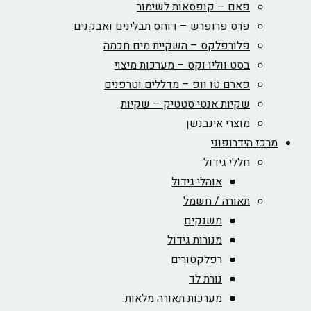
פאם – קופסאות לשימור
פרס פרופרש – דוחס תבלינים ואבקנים
פלורפלקס – השקיית מים חכמה
בסט ווליו וקס – מערכות מיצוי
פארם טו וופ – מדללים וטרפנים
שקיות אנטי סטטיק – שקיות
מוצרי אינבנשן
מרכז הידרופוני
חללי גידול
אוהלי גידול
תאורה / חשמל
משנקים
מנורות גידול
רפלקטורים
נורת לד
מערכות תאורה מלאות