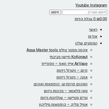
Youtube
Instagram
חיפוש
חיפוש
עבור:
0.00
₪
0
עגלת קניות
ראשי
אודות
המותגים שלנו
אקווה מסטר טולס Aqua Master tools
KoKonaut חיישן סביבתי
AirVape אייר וואפ – וופורייזר
זרום – ניטרול ריחות
אונה – ניטרול ריחות
וואקום פרופרש- קופסאות ואקום
סאן פלאואר – מכונות גיזום
טרים סטיישן – שולחנות גיזום
אוויל סליק – קופסאות סיליקון