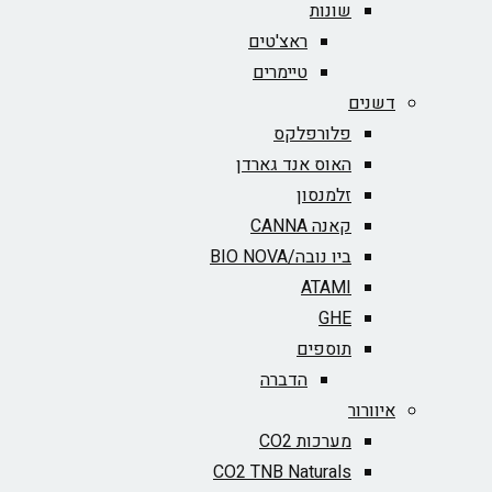
שונות
ראצ'טים
טיימרים
דשנים
פלורפלקס
האוס אנד גארדן
זלמנסון
קאנה CANNA
ביו נובה/BIO NOVA‏
ATAMI
GHE
תוספים
הדברה
איוורור
מערכות CO2
CO2 TNB Naturals