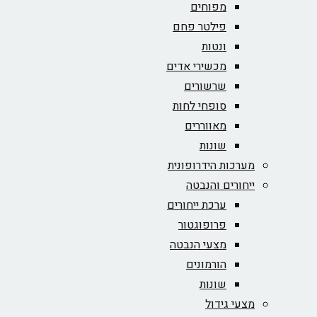
מפוחים
פילטר פחם
ונטות
מכשירי אדים
שרשורים
סופחי לחות
מאווררים
שונות
מערכות הידרופונית
ייחורים והנבטה
ערכת ייחורים
פרופוגטור
מצעי הנבטה
הורמונים
שונות
מצעי גידול