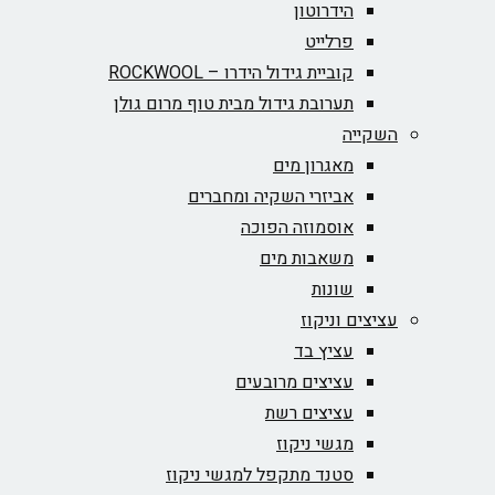
הידרוטון
פרלייט
קוביית גידול הידרו – ROCKWOOL‏
תערובת גידול מבית טוף מרום גולן
השקייה
מאגרון מים
אביזרי השקיה ומחברים
אוסמוזה הפוכה
משאבות מים
שונות
עציצים וניקוז
עציץ בד
עציצים מרובעים
עציצים רשת
מגשי ניקוז
סטנד מתקפל למגשי ניקוז