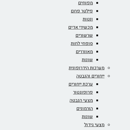
מפוחים
פילטר פחם
ונטות
מכשירי אדים
שרשורים
סופחי לחות
מאווררים
שונות
מערכות הידרופונית
ייחורים והנבטה
ערכת ייחורים
פרופוגטור
מצעי הנבטה
הורמונים
שונות
מצעי גידול