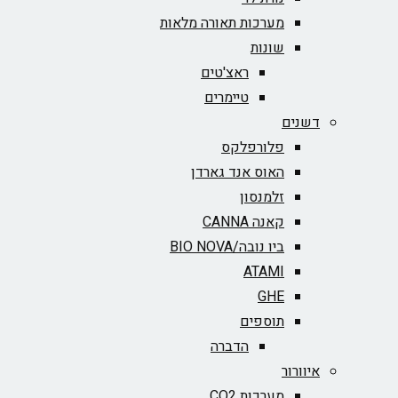
מערכות תאורה מלאות
שונות
ראצ'טים
טיימרים
דשנים
פלורפלקס
האוס אנד גארדן
זלמנסון
קאנה CANNA
ביו נובה/BIO NOVA‏
ATAMI
GHE
תוספים
הדברה
איוורור
מערכות CO2