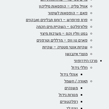
אוויל סליק – קופסאות סיליקון
פאם – קופסאות לשימור
פרס פרופרש – דוחס תבלינים ואבקנים
פלורפלקס – השקיית מים חכמה
בסט ווליו וקס – מערכות מיצוי
פארם טו וופ – מדללים וטרפנים
שקיות אנטי סטטיק – שקיות
מוצרי אינבנשן
מרכז הידרופוני
חללי גידול
אוהלי גידול
תאורה / חשמל
משנקים
מנורות גידול
רפלקטורים
נורת לד