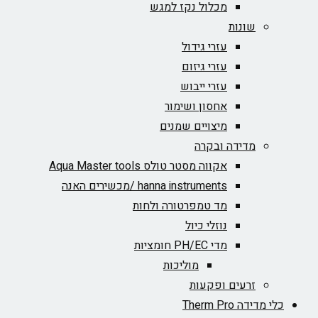
מכלול נקז למגש
שונות
עזרי גידול
עזרי גיזום
עזרי ייבוש
אחסון ושימור
מיצויים שמנים
מדידה ובקרה
אקווה מסטר טולס Aqua Master tools
hanna instruments /מכשירים האנה
מד טמפרטורה ולחות
נוזלי כיול
מדי PH/EC חומציות
מוליכות
זרעים ופקעות
כלי מדידה Therm Pro