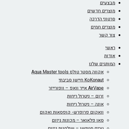
מבצעים
מוצרים חדשים
סרטוני הדרכה
מוצרים חמים
צור קשר
ראשי
אודות
המותגים שלנו
אקווה מסטר טולס Aqua Master tools
KoKonaut חיישן סביבתי
AirVape אייר וואפ – וופורייזר
זרום – ניטרול ריחות
אונה – ניטרול ריחות
וואקום פרופרש- קופסאות ואקום
סאן פלאואר – מכונות גיזום
טרים סטיישן – שולחנות גיזום