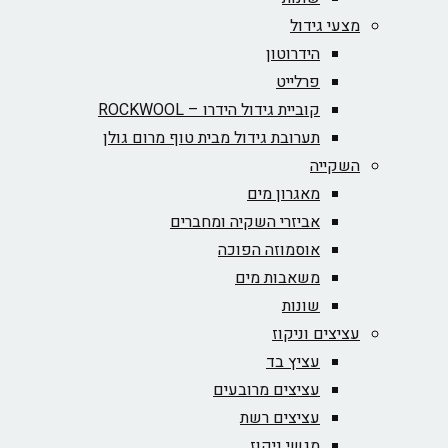
מצעי גידול
הידרוטון
פרלייט
קוביית גידול הידרו – ROCKWOOL‏
תערובת גידול מבית טוף מרום גולן
השקייה
מאגרון מים
אביזרי השקיה ומחברים
אוסמוזה הפוכה
משאבות מים
שונות
עציצים וניקוז
עציץ בד
עציצים מרובעים
עציצים רשת
מגשי ניקוז