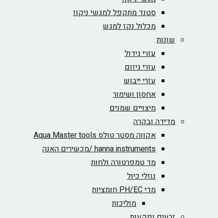
סטנד מתקפל למגשי ניקוז
מכלול נקז למגש
שונות
עזרי גידול
עזרי גיזום
עזרי ייבוש
אחסון ושימור
מיצויים שמנים
מדידה ובקרה
אקווה מסטר טולס Aqua Master tools
hanna instruments /מכשירים האנה
מד טמפרטורה ולחות
נוזלי כיול
מדי PH/EC חומציות
מוליכות
זרעים ופקעות