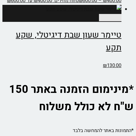
400.00
₪
–
600.00
₪
טווח מחירים: ⁦₪400.00⁩ עד ⁦₪600.00⁩
הוספה לסל
טיימר שעון שבת דיגיטלי, שקע
תקע
₪
130.00
*מינימום הזמנה באתר 150
ש"ח לא כולל משלוח
*התמונות באתר להמחשה בלבד