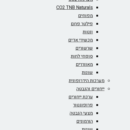
CO2 TNB Naturals
מפוחים
פילטר פחם
ונטות
מכשירי אדים
שרשורים
סופחי לחות
מאווררים
שונות
מערכות הידרופונית
ייחורים והנבטה
ערכת ייחורים
פרופוגטור
מצעי הנבטה
הורמונים
שונות