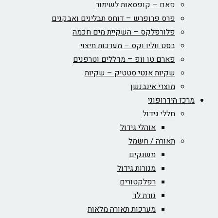
פאם – קופסאות לשימור
פרס פרופרש – דוחס תבלינים ואבקנים
פלורפלקס – השקיית מים חכמה
בסט ווליו וקס – מערכות מיצוי
פארם טו וופ – מדללים וטרפנים
שקיות אנטי סטטיק – שקיות
מוצרי אינבנשן
מרכז הידרופוני
חללי גידול
אוהלי גידול
תאורה / חשמל
משנקים
מנורות גידול
רפלקטורים
נורת לד
מערכות תאורה מלאות