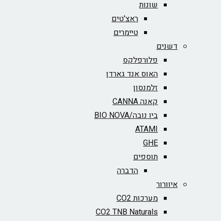
שונות
ראצ'טים
טיימרים
דשנים
פלורפלקס
האוס אנד גארדן
זלמנסון
קאנה CANNA
ביו נובה/BIO NOVA‏
ATAMI
GHE
תוספים
הדברה
איוורור
מערכות CO2
CO2 TNB Naturals