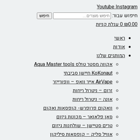
Youtube
Instagram
חיפוש עבור:
חיפוש
0.00
₪
0
עגלת קניות
ראשי
אודות
המותגים שלנו
אקווה מסטר טולס Aqua Master tools
KoKonaut חיישן סביבתי
AirVape אייר וואפ – וופורייזר
זרום – ניטרול ריחות
אונה – ניטרול ריחות
וואקום פרופרש- קופסאות ואקום
סאן פלאואר – מכונות גיזום
טרים סטיישן – שולחנות גיזום
אוויל סליק – קופסאות סיליקון