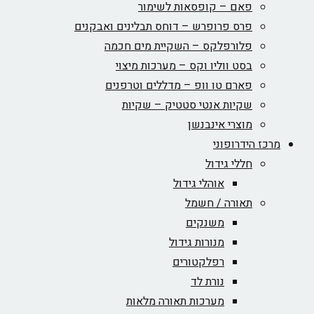
פאם – קופסאות לשימור
פרס פרופרש – דוחס תבלינים ואבקנים
פלורפלקס – השקיית מים חכמה
בסט ווליו וקס – מערכות מיצוי
פארם טו וופ – מדללים וטרפנים
שקיות אנטי סטטיק – שקיות
מוצרי אינבנשן
מרכז הידרופוני
חללי גידול
אוהלי גידול
תאורה / חשמל
משנקים
מנורות גידול
רפלקטורים
נורת לד
מערכות תאורה מלאות