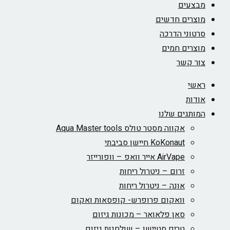
מבצעים
מוצרים חדשים
סרטוני הדרכה
מוצרים חמים
צור קשר
ראשי
אודות
המותגים שלנו
אקווה מסטר טולס Aqua Master tools
KoKonaut חיישן סביבתי
AirVape אייר וואפ – וופורייזר
זרום – ניטרול ריחות
אונה – ניטרול ריחות
וואקום פרופרש- קופסאות ואקום
סאן פלאואר – מכונות גיזום
טרים סטיישן – שולחנות גיזום