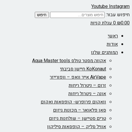
Youtube
Instagram
חיפוש עבור:
חיפוש
0.00
₪
0
עגלת קניות
ראשי
אודות
המותגים שלנו
אקווה מסטר טולס Aqua Master tools
KoKonaut חיישן סביבתי
AirVape אייר וואפ – וופורייזר
זרום – ניטרול ריחות
אונה – ניטרול ריחות
וואקום פרופרש- קופסאות ואקום
סאן פלאואר – מכונות גיזום
טרים סטיישן – שולחנות גיזום
אוויל סליק – קופסאות סיליקון