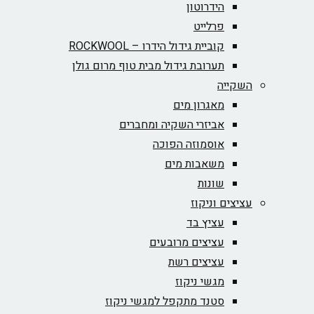
הידרוטון
פרלייט
קוביית גידול הידרו – ROCKWOOL‏
תערובת גידול מבית טוף מרום גולן
השקייה
מאגרון מים
אביזרי השקיה ומחברים
אוסמוזה הפוכה
משאבות מים
שונות
עציצים וניקוז
עציץ בד
עציצים מרובעים
עציצים רשת
מגשי ניקוז
סטנד מתקפל למגשי ניקוז