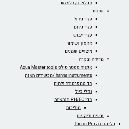
מכלול נקז למגש
שונות
עזרי גידול
עזרי גיזום
עזרי ייבוש
אחסון ושימור
מיצויים שמנים
מדידה ובקרה
אקווה מסטר טולס Aqua Master tools
hanna instruments /מכשירים האנה
מד טמפרטורה ולחות
נוזלי כיול
מדי PH/EC חומציות
מוליכות
זרעים ופקעות
כלי מדידה Therm Pro