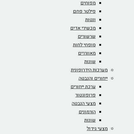
מפוחים
פילטר פחם
ונטות
מכשירי אדים
שרשורים
סופחי לחות
מאווררים
שונות
מערכות הידרופונית
ייחורים והנבטה
ערכת ייחורים
פרופוגטור
מצעי הנבטה
הורמונים
שונות
מצעי גידול