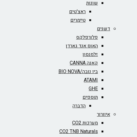
שונות
ראצ'טים
טיימרים
דשנים
פלורפלקס
האוס אנד גארדן
זלמנסון
קאנה CANNA
ביו נובה/BIO NOVA‏
ATAMI
GHE
תוספים
הדברה
איוורור
מערכות CO2
CO2 TNB Naturals