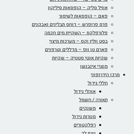
אוויל סליק – קופסאות סיליקון
פאם – קופסאות לשימור
פרס פרופרש – דוחס תבלינים ואבקנים
פלורפלקס – השקיית מים חכמה
בסט ווליו וקס – מערכות מיצוי
פארם טו וופ – מדללים וטרפנים
שקיות אנטי סטטיק – שקיות
מוצרי אינבנשן
מרכז הידרופוני
חללי גידול
אוהלי גידול
תאורה / חשמל
משנקים
מנורות גידול
רפלקטורים
נורת לד