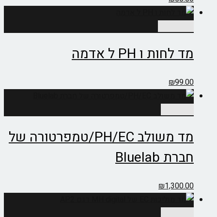
הוספה לסל
מד לחות ו PH ל אדמה
₪
99.00
מידע נוסף
מד משולב PH/EC/טמפרטורה של
חברת Bluelab
₪
1,300.00
מידע נוסף