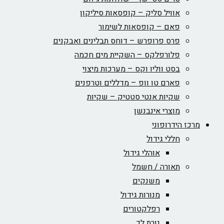
אוויל סליק – קופסאות סיליקון
פאם – קופסאות לשימור
פרס פרופרש – דוחס תבלינים ואבקנים
פלורפלקס – השקיית מים חכמה
בסט ווליו וקס – מערכות מיצוי
פארם טו וופ – מדללים וטרפנים
שקיות אנטי סטטיק – שקיות
מוצרי אינבנשן
מרכז הידרופוני
חללי גידול
אוהלי גידול
תאורה / חשמל
משנקים
מנורות גידול
רפלקטורים
נורת לד