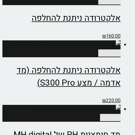
הוספה לסל
אלקטרודה ניתנת להחלפה
₪
160.00
הוספה לסל
אלקטרודה ניתנת להחלפה (מד
אדמה / מצע S300 Pro)
₪
220.00
מידע נוסף
מד חומציות PH של MH digital