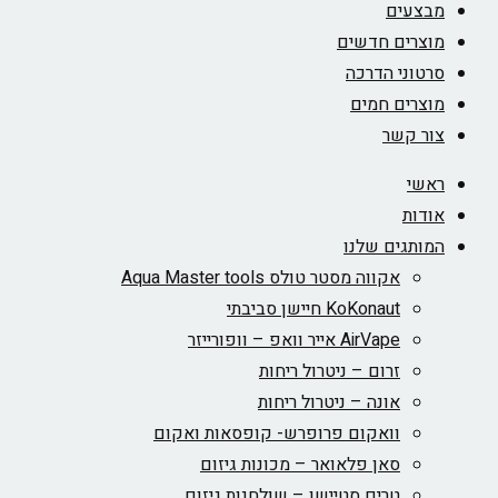
מבצעים
מוצרים חדשים
סרטוני הדרכה
מוצרים חמים
צור קשר
ראשי
אודות
המותגים שלנו
אקווה מסטר טולס Aqua Master tools
KoKonaut חיישן סביבתי
AirVape אייר וואפ – וופורייזר
זרום – ניטרול ריחות
אונה – ניטרול ריחות
וואקום פרופרש- קופסאות ואקום
סאן פלאואר – מכונות גיזום
טרים סטיישן – שולחנות גיזום