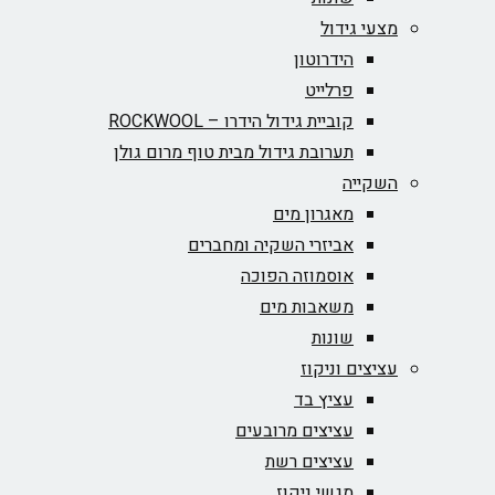
מצעי גידול
הידרוטון
פרלייט
קוביית גידול הידרו – ROCKWOOL‏
תערובת גידול מבית טוף מרום גולן
השקייה
מאגרון מים
אביזרי השקיה ומחברים
אוסמוזה הפוכה
משאבות מים
שונות
עציצים וניקוז
עציץ בד
עציצים מרובעים
עציצים רשת
מגשי ניקוז