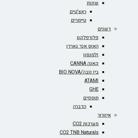
שונות
ראצ'טים
טיימרים
דשנים
פלורפלקס
האוס אנד גארדן
זלמנסון
קאנה CANNA
ביו נובה/BIO NOVA‏
ATAMI
GHE
תוספים
הדברה
איוורור
מערכות CO2
CO2 TNB Naturals