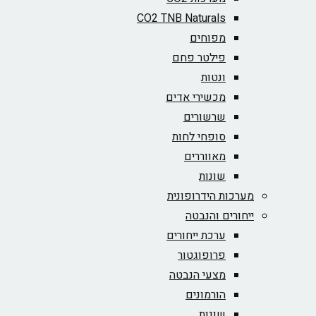
CO2 TNB Naturals
מפוחים
פילטר פחם
ונטות
מכשירי אדים
שרשורים
סופחי לחות
מאווררים
שונות
מערכות הידרופונית
ייחורים והנבטה
ערכת ייחורים
פרופוגטור
מצעי הנבטה
הורמונים
שונות