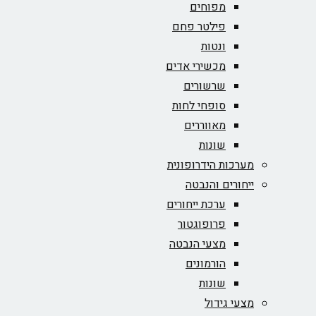
מפוחים
פילטר פחם
ונטות
מכשירי אדים
שרשורים
סופחי לחות
מאווררים
שונות
מערכות הידרופונית
ייחורים והנבטה
ערכת ייחורים
פרופוגטור
מצעי הנבטה
הורמונים
שונות
מצעי גידול