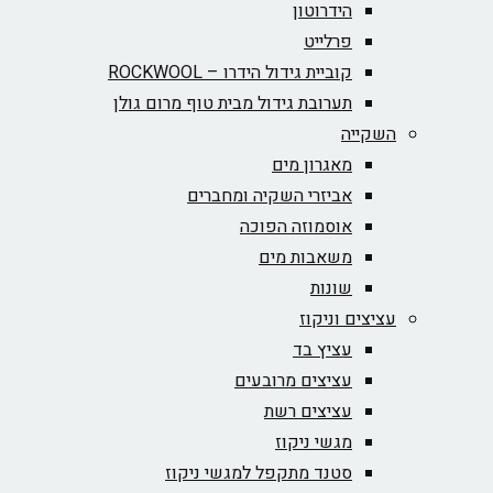
הידרוטון
פרלייט
קוביית גידול הידרו – ROCKWOOL‏
תערובת גידול מבית טוף מרום גולן
השקייה
מאגרון מים
אביזרי השקיה ומחברים
אוסמוזה הפוכה
משאבות מים
שונות
עציצים וניקוז
עציץ בד
עציצים מרובעים
עציצים רשת
מגשי ניקוז
סטנד מתקפל למגשי ניקוז