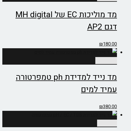
מד מוליכות EC של MH digital
דגם AP2
₪
180.00
הוספה לסל
מד נייד למדידת ph טמפרטורה
עמיד למים
₪
380.00
מידע נוסף