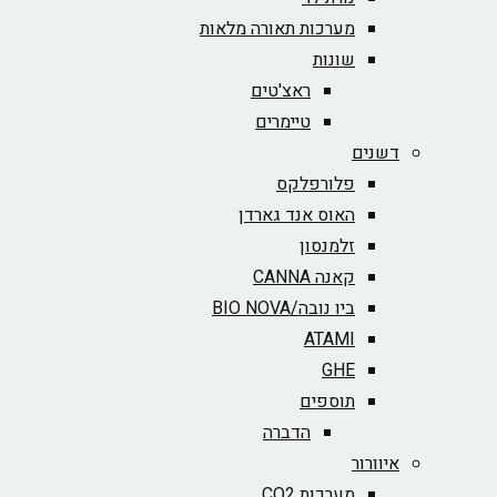
מערכות תאורה מלאות
שונות
ראצ'טים
טיימרים
דשנים
פלורפלקס
האוס אנד גארדן
זלמנסון
קאנה CANNA
ביו נובה/BIO NOVA‏
ATAMI
GHE
תוספים
הדברה
איוורור
מערכות CO2