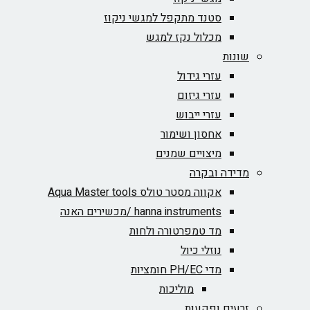
סטנד מתקפל למגשי ניקוז
מכלול נקז למגש
שונות
עזרי גידול
עזרי גיזום
עזרי ייבוש
אחסון ושימור
מיצויים שמנים
מדידה ובקרה
אקווה מסטר טולס Aqua Master tools
hanna instruments /מכשירים האנה
מד טמפרטורה ולחות
נוזלי כיול
מדי PH/EC חומציות
מוליכות
זרעים ופקעות