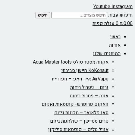
Youtube
Instagram
חיפוש עבור:
חיפוש
0.00
₪
0
עגלת קניות
ראשי
אודות
המותגים שלנו
אקווה מסטר טולס Aqua Master tools
KoKonaut חיישן סביבתי
AirVape אייר וואפ – וופורייזר
זרום – ניטרול ריחות
אונה – ניטרול ריחות
וואקום פרופרש- קופסאות ואקום
סאן פלאואר – מכונות גיזום
טרים סטיישן – שולחנות גיזום
אוויל סליק – קופסאות סיליקון