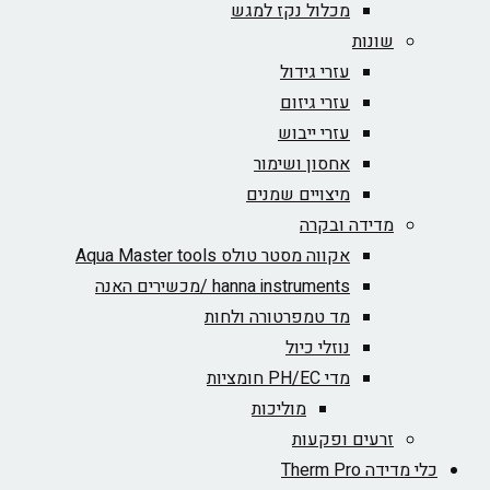
מכלול נקז למגש
שונות
עזרי גידול
עזרי גיזום
עזרי ייבוש
אחסון ושימור
מיצויים שמנים
מדידה ובקרה
אקווה מסטר טולס Aqua Master tools
hanna instruments /מכשירים האנה
מד טמפרטורה ולחות
נוזלי כיול
מדי PH/EC חומציות
מוליכות
זרעים ופקעות
כלי מדידה Therm Pro