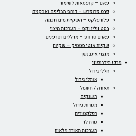
פאם – קופסאות לשימור
פרס פרופרש – דוחס תבלינים ואבקנים
פלורפלקס – השקיית מים חכמה
בסט ווליו וקס – מערכות מיצוי
פארם טו וופ – מדללים וטרפנים
שקיות אנטי סטטיק – שקיות
מוצרי אינבנשן
מרכז הידרופוני
חללי גידול
אוהלי גידול
תאורה / חשמל
משנקים
מנורות גידול
רפלקטורים
נורת לד
מערכות תאורה מלאות