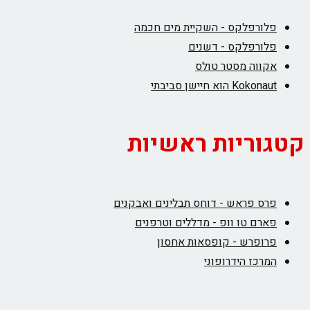
פלורפלקס - השקיית מים חכמה
פלורפלקס - דשנים
אקווה מסטר טולס
Kokonaut הוא חיישן סביבתי
קטגוריות ראשיות
פרס פראש - דוחס תבלינים ואבקנים
פארם טו וופ - מדללים וטרפנים
פרופרש - קופסאות אחסון
המרכז הידרופוני