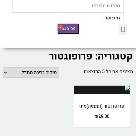
חיפוש
0
₪
0.00
כלי מדידה Therm Pro
קטגוריה: פרופוגטור
מציגים את כל ⁦5⁩ התוצאות
פרופוגטור (חממית)מיני
₪
29.00