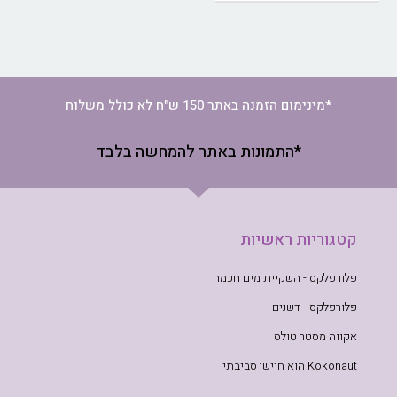
*מינימום הזמנה באתר 150 ש"ח לא כולל משלוח
*התמונות באתר להמחשה בלבד
קטגוריות ראשיות
פלורפלקס - השקיית מים חכמה
פלורפלקס - דשנים
אקווה מסטר טולס
Kokonaut הוא חיישן סביבתי