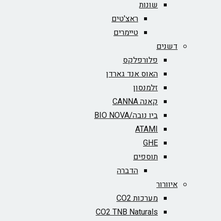
שונות
ראצ'טים
טיימרים
דשנים
פלורפלקס
האוס אנד גארדן
זלמנסון
קאנה CANNA
ביו נובה/BIO NOVA‏
ATAMI
GHE
תוספים
הדברה
איוורור
מערכות CO2
CO2 TNB Naturals