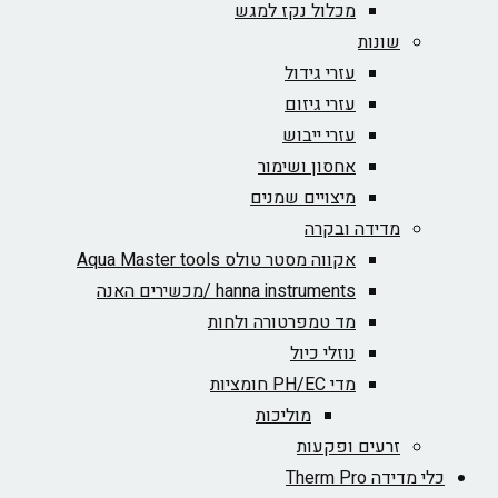
מכלול נקז למגש
שונות
עזרי גידול
עזרי גיזום
עזרי ייבוש
אחסון ושימור
מיצויים שמנים
מדידה ובקרה
אקווה מסטר טולס Aqua Master tools
hanna instruments /מכשירים האנה
מד טמפרטורה ולחות
נוזלי כיול
מדי PH/EC חומציות
מוליכות
זרעים ופקעות
כלי מדידה Therm Pro