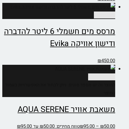
הוספה לסל
מרסס מים חשמלי 6 ליטר להדברה
ודישון אוויקה Evika
₪
450.00
בחר אפשרויות
למוצר זה יש מספר סוגים. ניתן לבחור את האפשרויות בעמוד
המוצר
משאבת אוויר AQUA SERENE
50.00
₪
–
95.00
₪
טווח מחירים: ⁦₪50.00⁩ עד ⁦₪95.00⁩