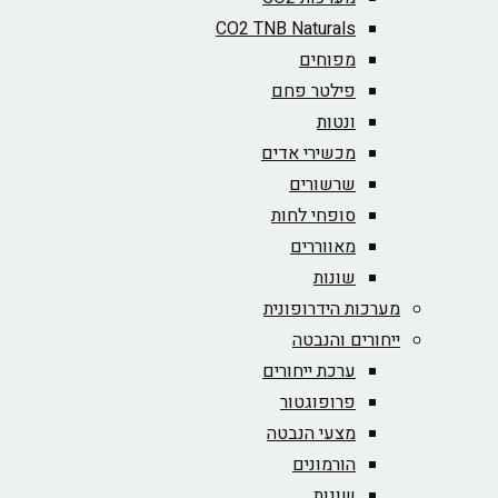
CO2 TNB Naturals
מפוחים
פילטר פחם
ונטות
מכשירי אדים
שרשורים
סופחי לחות
מאווררים
שונות
מערכות הידרופונית
ייחורים והנבטה
ערכת ייחורים
פרופוגטור
מצעי הנבטה
הורמונים
שונות