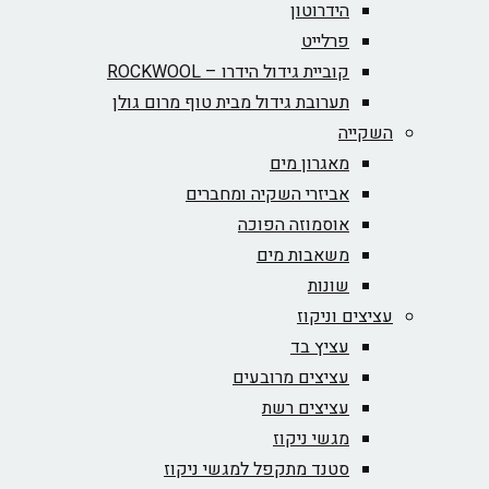
הידרוטון
פרלייט
קוביית גידול הידרו – ROCKWOOL‏
תערובת גידול מבית טוף מרום גולן
השקייה
מאגרון מים
אביזרי השקיה ומחברים
אוסמוזה הפוכה
משאבות מים
שונות
עציצים וניקוז
עציץ בד
עציצים מרובעים
עציצים רשת
מגשי ניקוז
סטנד מתקפל למגשי ניקוז