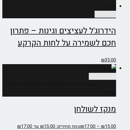
הוספה לסל
הידרוג'ל לעציצים וגינות – פתרון
חכם לשמירה על לחות הקרקע
₪
35.00
בחר אפשרויות
למוצר זה יש מספר סוגים. ניתן לבחור את האפשרויות בעמוד
המוצר
מנקז לשולחן
15.00
₪
–
17.00
₪
טווח מחירים: ⁦₪15.00⁩ עד ⁦₪17.00⁩