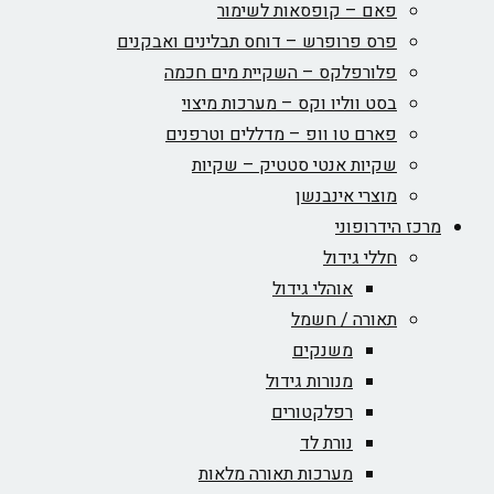
פאם – קופסאות לשימור
פרס פרופרש – דוחס תבלינים ואבקנים
פלורפלקס – השקיית מים חכמה
בסט ווליו וקס – מערכות מיצוי
פארם טו וופ – מדללים וטרפנים
שקיות אנטי סטטיק – שקיות
מוצרי אינבנשן
מרכז הידרופוני
חללי גידול
אוהלי גידול
תאורה / חשמל
משנקים
מנורות גידול
רפלקטורים
נורת לד
מערכות תאורה מלאות