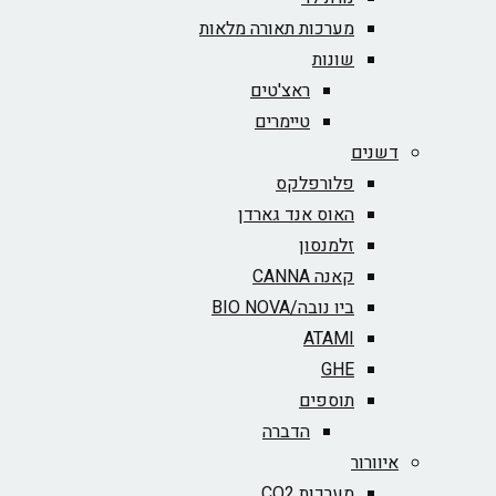
מערכות תאורה מלאות
שונות
ראצ'טים
טיימרים
דשנים
פלורפלקס
האוס אנד גארדן
זלמנסון
קאנה CANNA
ביו נובה/BIO NOVA‏
ATAMI
GHE
תוספים
הדברה
איוורור
מערכות CO2