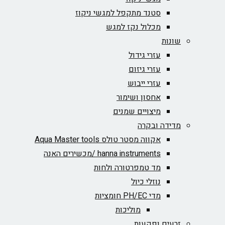
סטנד מתקפל למגשי ניקוז
מכלול נקז למגש
שונות
עזרי גידול
עזרי גיזום
עזרי ייבוש
אחסון ושימור
מיצויים שמנים
מדידה ובקרה
אקווה מסטר טולס Aqua Master tools
hanna instruments /מכשירים האנה
מד טמפרטורה ולחות
נוזלי כיול
מדי PH/EC חומציות
מוליכות
זרעים ופקעות