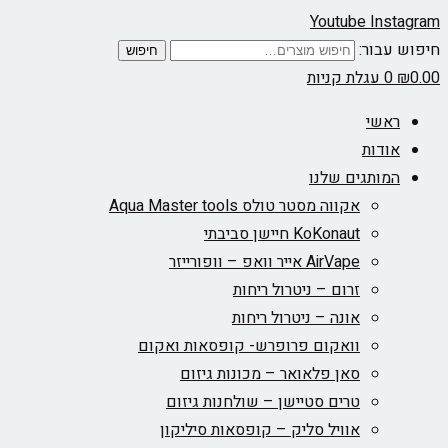
Youtube
Instagram
חיפוש עבור:
חיפוש
0.00
₪
0
עגלת קניות
ראשי
אודות
המותגים שלנו
אקווה מסטר טולס Aqua Master tools
KoKonaut חיישן סביבתי
AirVape אייר וואפ – וופורייזר
זרום – ניטרול ריחות
אונה – ניטרול ריחות
וואקום פרופרש- קופסאות ואקום
סאן פלאואר – מכונות גיזום
טרים סטיישן – שולחנות גיזום
אוויל סליק – קופסאות סיליקון