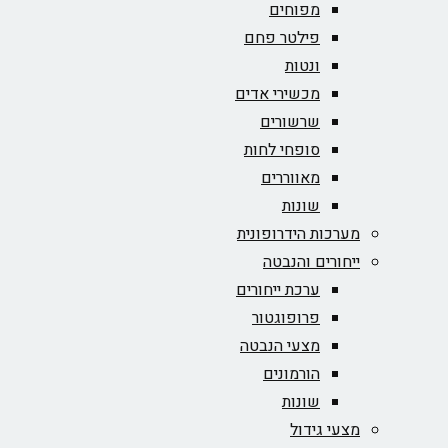
מפוחים
פילטר פחם
ונטות
מכשירי אדים
שרשורים
סופחי לחות
מאווררים
שונות
מערכות הידרופונית
ייחורים והנבטה
ערכת ייחורים
פרופוגטור
מצעי הנבטה
הורמונים
שונות
מצעי גידול