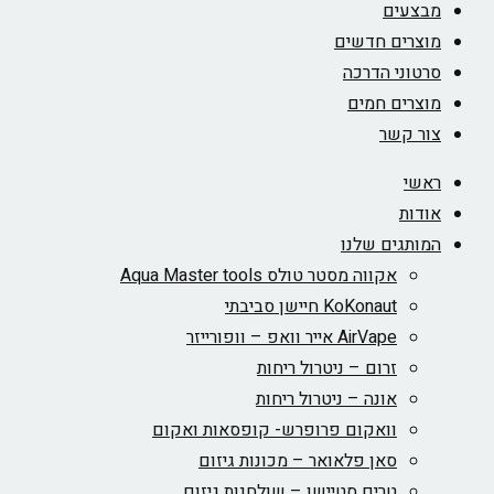
מבצעים
מוצרים חדשים
סרטוני הדרכה
מוצרים חמים
צור קשר
ראשי
אודות
המותגים שלנו
אקווה מסטר טולס Aqua Master tools
KoKonaut חיישן סביבתי
AirVape אייר וואפ – וופורייזר
זרום – ניטרול ריחות
אונה – ניטרול ריחות
וואקום פרופרש- קופסאות ואקום
סאן פלאואר – מכונות גיזום
טרים סטיישן – שולחנות גיזום