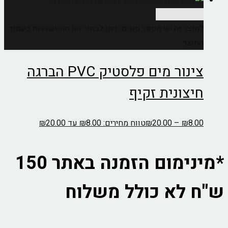
בחר אפשרויות
למוצר זה יש מספר סוגים. ניתן לבחור את האפשרויות בעמוד
המוצר
צינור מים פלסטיק PVC הברגה
חיצונית זקיף
8.00
₪
–
20.00
₪
טווח מחירים: ⁦₪8.00⁩ עד ⁦₪20.00⁩
*מינימום הזמנה באתר 150
ש"ח לא כולל משלוח