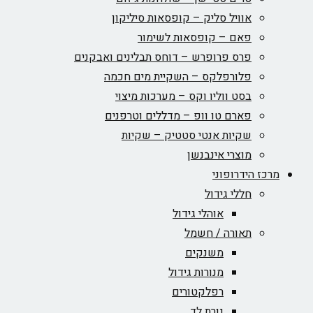
אוויל סליק – קופסאות סיליקון
פאם – קופסאות לשימור
פרס פרופרש – דוחס תבלינים ואבקנים
פלורפלקס – השקיית מים חכמה
בסט ווליו וקס – מערכות מיצוי
פארם טו וופ – מדללים וטרפנים
שקיות אנטי סטטיק – שקיות
מוצרי אינבנשן
מרכז הידרופוני
חללי גידול
אוהלי גידול
תאורה / חשמל
משנקים
מנורות גידול
רפלקטורים
נורת לד