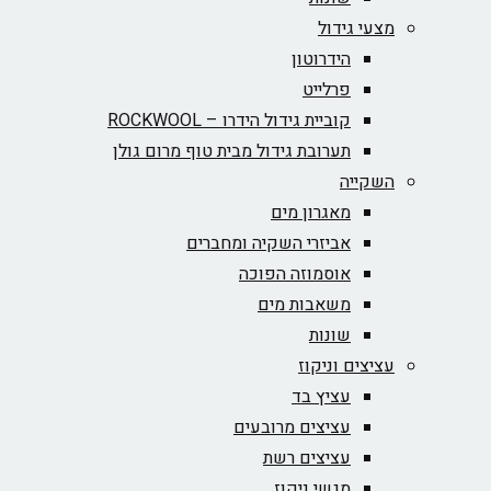
מצעי גידול
הידרוטון
פרלייט
קוביית גידול הידרו – ROCKWOOL‏
תערובת גידול מבית טוף מרום גולן
השקייה
מאגרון מים
אביזרי השקיה ומחברים
אוסמוזה הפוכה
משאבות מים
שונות
עציצים וניקוז
עציץ בד
עציצים מרובעים
עציצים רשת
מגשי ניקוז