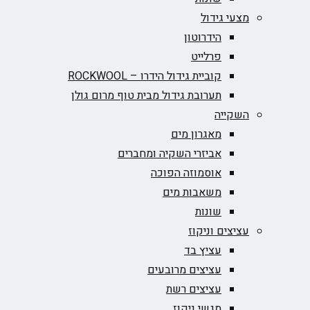
מצעי גידול
הידרוטון
פרלייט
קוביית גידול הידרו – ROCKWOOL‏
תערובת גידול מבית טוף מרום גולן
השקייה
מאגרון מים
אביזרי השקיה ומחברים
אוסמוזה הפוכה
משאבות מים
שונות
עציצים וניקוז
עציץ בד
עציצים מרובעים
עציצים רשת
מגשי ניקוז