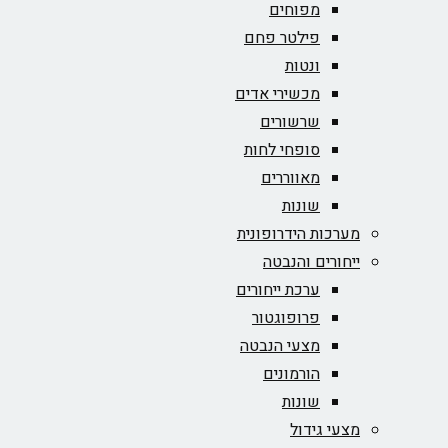
מפוחים
פילטר פחם
ונטות
מכשירי אדים
שרשורים
סופחי לחות
מאווררים
שונות
מערכות הידרופונית
ייחורים והנבטה
ערכת ייחורים
פרופוגטור
מצעי הנבטה
הורמונים
שונות
מצעי גידול