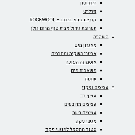
הידרוטון
פרלייט
קוביית גידול הידרו – ROCKWOOL‏
תערובת גידול מבית טוף מרום גולן
השקייה
מאגרון מים
אביזרי השקיה ומחברים
אוסמוזה הפוכה
משאבות מים
שונות
עציצים וניקוז
עציץ בד
עציצים מרובעים
עציצים רשת
מגשי ניקוז
סטנד מתקפל למגשי ניקוז