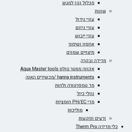
מכלול נקז למגש
שונות
עזרי גידול
עזרי גיזום
עזרי ייבוש
אחסון ושימור
מיצויים שמנים
מדידה ובקרה
אקווה מסטר טולס Aqua Master tools
hanna instruments /מכשירים האנה
מד טמפרטורה ולחות
נוזלי כיול
מדי PH/EC חומציות
מוליכות
זרעים ופקעות
כלי מדידה Therm Pro