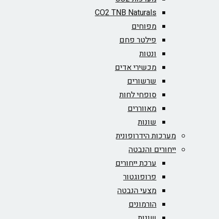
CO2 TNB Naturals
מפוחים
פילטר פחם
ונטות
מכשירי אדים
שרשורים
סופחי לחות
מאווררים
שונות
מערכות הידרופונית
ייחורים והנבטה
ערכת ייחורים
פרופוגטור
מצעי הנבטה
הורמונים
שונות