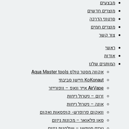
מבצעים
מוצרים חדשים
סרטוני הדרכה
מוצרים חמים
צור קשר
ראשי
אודות
המותגים שלנו
אקווה מסטר טולס Aqua Master tools
KoKonaut חיישן סביבתי
AirVape אייר וואפ – וופורייזר
זרום – ניטרול ריחות
אונה – ניטרול ריחות
וואקום פרופרש- קופסאות ואקום
סאן פלאואר – מכונות גיזום
טרים סטיישן – שולחנות גיזום