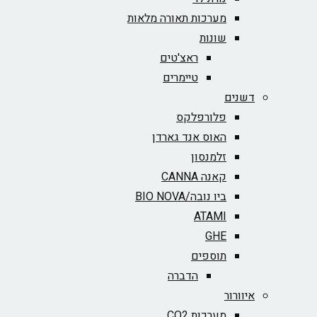
מערכות תאורה מלאות
שונות
ראצ'טים
טיימרים
דשנים
פלורפלקס
האוס אנד גארדן
זלמנסון
קאנה CANNA
ביו נובה/BIO NOVA‏
ATAMI
GHE
תוספים
הדברה
איוורור
מערכות CO2