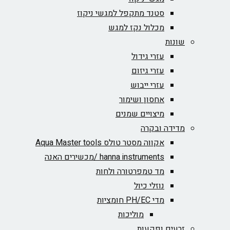
סטנד מתקפל למגשי ניקוז
מכלול נקז למגש
שונות
עזרי גידול
עזרי גיזום
עזרי ייבוש
אחסון ושימור
מיצויים שמנים
מדידה ובקרה
אקווה מסטר טולס Aqua Master tools
hanna instruments /מכשירים האנה
מד טמפרטורה ולחות
נוזלי כיול
מדי PH/EC חומציות
מוליכות
זרעים ופקעות