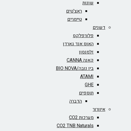
שונות
ראצ'טים
טיימרים
דשנים
פלורפלקס
האוס אנד גארדן
זלמנסון
קאנה CANNA
ביו נובה/BIO NOVA‏
ATAMI
GHE
תוספים
הדברה
איוורור
מערכות CO2
CO2 TNB Naturals