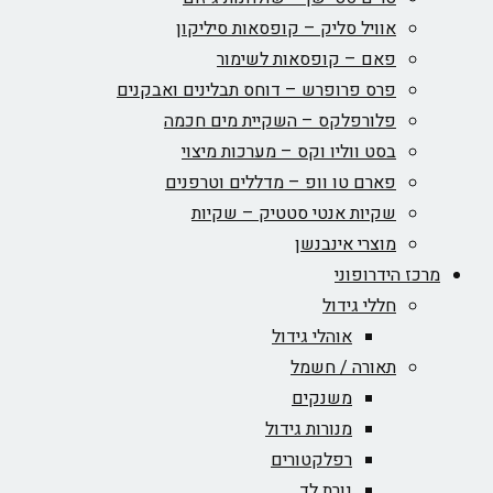
אוויל סליק – קופסאות סיליקון
פאם – קופסאות לשימור
פרס פרופרש – דוחס תבלינים ואבקנים
פלורפלקס – השקיית מים חכמה
בסט ווליו וקס – מערכות מיצוי
פארם טו וופ – מדללים וטרפנים
שקיות אנטי סטטיק – שקיות
מוצרי אינבנשן
מרכז הידרופוני
חללי גידול
אוהלי גידול
תאורה / חשמל
משנקים
מנורות גידול
רפלקטורים
נורת לד