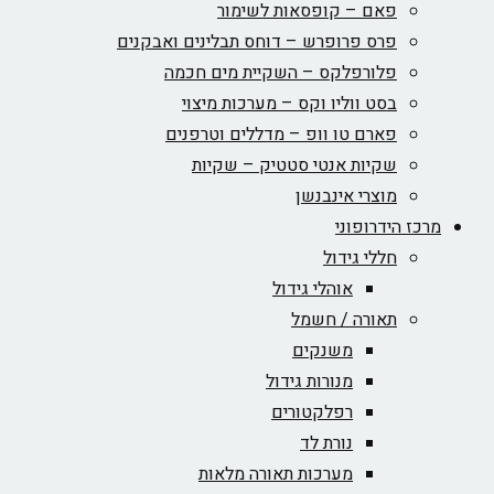
פאם – קופסאות לשימור
פרס פרופרש – דוחס תבלינים ואבקנים
פלורפלקס – השקיית מים חכמה
בסט ווליו וקס – מערכות מיצוי
פארם טו וופ – מדללים וטרפנים
שקיות אנטי סטטיק – שקיות
מוצרי אינבנשן
מרכז הידרופוני
חללי גידול
אוהלי גידול
תאורה / חשמל
משנקים
מנורות גידול
רפלקטורים
נורת לד
מערכות תאורה מלאות