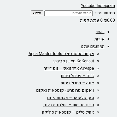
Youtube
Instagram
חיפוש עבור:
חיפוש
0.00
₪
0
עגלת קניות
ראשי
אודות
המותגים שלנו
אקווה מסטר טולס Aqua Master tools
KoKonaut חיישן סביבתי
AirVape אייר וואפ – וופורייזר
זרום – ניטרול ריחות
אונה – ניטרול ריחות
וואקום פרופרש- קופסאות ואקום
סאן פלאואר – מכונות גיזום
טרים סטיישן – שולחנות גיזום
אוויל סליק – קופסאות סיליקון