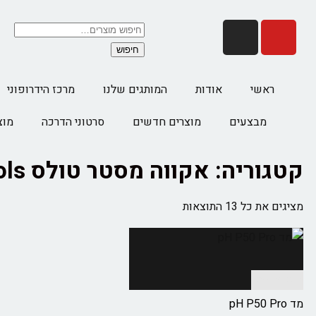
חיפוש
ראשי
אודות
המותגים שלנו
מרכז הידרופוני
מבצעים
מוצרים חדשים
סרטוני הדרכה
מוצ
קטגוריה: אקווה מסטר טולס Aqua Master tools
מציגים את כל ⁦13⁩ התוצאות
הוספה לסל
מד pH P50 Pro