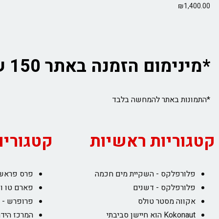
₪
1,400.00
*מינימום הזמנה באתר 150 ש"ח לא כולל משלוח
*התמונות באתר להמחשה בלבד
קטגוריות ראשיות
קטגוריו
פלורפלקס - השקיית מים חכמה
פרס פראש 
פלורפלקס - דשנים
פארם טו וו
אקווה מסטר טולס
פרופרש - 
Kokonaut הוא חיישן סביבתי
המרכז הידר